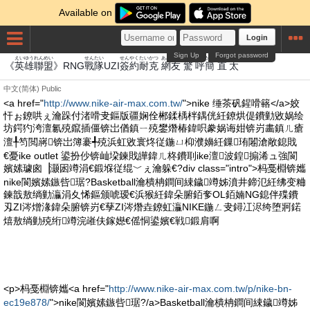
Available on
Login
Sign Up
Forgot password
えいゆう
れんめい
せんたい
せん
やく
たい
かつ
あみ
とも
きょう
こ
かん
ちょく
た
《
英雄
聯盟
》RNG
戰隊
UZI
簽
約
耐
克
網
友
驚
呼
簡
直
太
中文(简体)
Public
<a href="
http://www.nike-air-max.com.tw/
">nike 缍茶矾鍟嗗簵</a>姣
忓ぉ鐐哄ぇ瀹跺付渚嗗叏鏂版疆娴佺郴鍒楀柈鍝侊紝鐐烘偍鐨勭敓娲绘
坊鍔犳洿澶氱殑鑹插僵锛岀偤鎮ㄧ殑鐢熸椿鍏呮豢娲诲姏锛岃畵鎮ㄦ瘡
澶╀笉閲嶈锛岀簿褰╃殑浜虹敓寰炵従鍦ㄩ枊濮嬶紝鏁珛闂滄敞鎴戝
€憂ike outlet 鍙扮仯锛屾垜鍊戝皣鍏ㄦ柊鐨刵ike澶波鍠搧浠ュ強閬
嬪嫊璩囪▕灏囦竴涓€鍛堢従绲﹀ぇ瀹躲€?div class="intro">杩戞棩锛孈
nike閬嬪嫊鏃呰琚?Basketball瀹樻柟鐧间綀鐬竴姊濆井鍗氾紝绋变粬
鍊戠敖绱勭灜涓夊悕鏂颁唬瑷€浜猴紝鍏朵腑銆奓OL銆婻NG鎴伴殜鐨
刄ZI涔熷湪鍏朵腑锛岃€孶ZI涔熸垚鐐虹灜NIKE鍦ㄥ叏鐞冮浕绔堕牁鍩
熺敖绱勭殑绗竴浣嶉伕鎵嬨€傜恫鍙嬪€戦鍛肩啊
<p>杩戞棩锛孈<a href="
http://www.nike-air-max.com.tw/p/nike-bn-
ec19e878/
">nike閬嬪嫊鏃呰琚?/a>Basketball瀹樻柟鐧间綀鐬竴姊