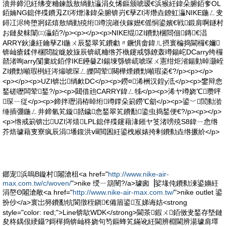
濆井鍗氾紝绋变粬鍊戠敖绱勭灜涓夊悕鏂颁唬瑷€浜猴紝鍏朵腑銆奓OL
銆婻NG鎴伴殜鐨刄ZI涔熷湪鍏朵腑锛岃€孶ZI涔熸垚鐐虹灜NIKE鍦ㄥ叏
鐞冮浕绔堕牁鍩熺敖绱勭殑绗竴浣嶉伕鎵嬨€傜恫鍙嬪€戦鍛肩啊鐩村
お鏈夋帓闈㈢灜銆?/p><p></p><p>NIKE绲ZI鐨勯棞閸佃鏄€淐
ARRY鈥濓紝鑰孶ZI鍦ㄨ辰鍫翠笂鐨勮〃鐝惧畬鍏ㄦ摂寰楄捣閫欏€嬭
锛屾瘡鍒伴棞閸靛眬姣旇辰锛屼粬绺芥槸鑳戒綔鐐轰竴鍚岮DCarry绔欏
嚭渚咰arry闅婁紞銆侼IKE鑸嘦ZI鍚堜綔锛屼唬琛ㄨ憲绀炬渻鍚勭晫灏峌
ZI鐨勯噸瑕栵紝涔熶唬琛ㄥ皪闆荤闋樺煙鐨勯噸瑕栥€?/p><p></p>
<p></p><p>UZI锛岀绱欰DC</p><p>鐒¤浠栦汉鍠у泜</p><p>鐢辩悆
鍫磋嚦闆荤鍫?/p><p>閮借兘CARRY鍏ㄥ牬</p><p>浠ヤ竴娆℃瓒呯
琛ㄧ従</p><p>鍗拌瓑涓栫晫绗竴鐣朵箣鐒℃劎</p><p>鍙﹀閭勬湁
缍插弸鍦ㄥ井鍗氫笂鏇嚭鐬悆鍫翠笂鐨勫鍌虫捣鍫便€?/p><p></p>
<p>绺戒箣锛岀UZI涔熺LPL鎴伴殜鑳藉湪鎺ヤ笅渚嗙殑S8鍏ㄧ悆绺
芥焙璩藉叓寮疯辰涓墦鍑洪ⅷ閲囷紝鍙栧緱婊挎剰鐨勬垚绺撅紒</p>
鎯宠浜嗚В鏇村闂滄柤<a href="
http://www.nike-air-
max.com.tw/c/woven/
">nike 绶ㄧ箶闉?/a>璩囪▕娑堟伅鐨勬湅鍙嬶紝
涓嶅Θ闂滄敞<a href="
http://www.nike-air-max.com.tw/
">nike outlet 鍙
扮仯</a>寰岀簩鐨勫牨閬撴秷鎭€備篃鍙互娣诲姞<strong
style="color: red;">Line锛歍WDK</strong>閫茶鍜ㄨ銆傚叏鍫存墍鏈
夋柊鍝佷綆鑷?鎶樿捣锛屾柊娆句笉鏂蜂笂鏋讹紝閫辨棩閫辨湯璩肩墿