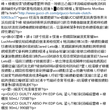
峰＋棣欐按璞″緛钁楄嚜鐢辫垏鐛ㄧ珛锛岀亼鑴垏涓嶇緢锛屾槸涓€鍓
囪В鏀炬€у垾瑙€蹇电殑鏈夊姏瀹ｈ█銆傝棣欏ぇ甯獳lberto Morillas
鑸?a href="
http://www.gucci-zh.com/p/gucci-female-clutch-
50f03ca7/
">gucci 铚滆渹 鎵嬫嬁鍖?/a>鍜孏UCCI鍖呭寘鍓典綔绺界洠
浜炲姏灞卞崜 绫抽枊鐞嗕簩浜哄皪鏂奸姘涜垏鏅傚皻鏈夎憲楂樿秴鐨
勬妧钘濆拰涓嶆噲鐨勭啽鎯咃紝涓︿笖灏嶈畩闈╄垏鍓垫柊鐨嗘槸姣劇
鐣忔嚰銆?/p>
<p>姝ゆ鐢峰＋娣￠姘寸殑寤ｅ憡瀹ｅ偝鐗囩敱鏀濆奖甯獹len
Luchford璨犺铂鍩峰皫銆傚湪浠栫殑閺￠牠涓嬶紝绋ó澶㈠够鐨勯彙鍍
忕礇绱涘憟鐝俱€傛紨鍝ared Leto鍦ㄥ奖鐗囦腑杩烽洟鐨勭溂绁炴暎
鐧艰憲鐒℃瘮杩蜂汉鐨勭暥浠ｇ敺鎬ф埃璩紝鑷俊锛岀崹鐗癸紝鑷
敱濂旀斁鐨勯潏榄傛鏄疓ucci涓€鐩存兂瑕佸偝閬旂殑鎱嬪害銆?Jared
Leto鐛ㄧ壒鍓鐨勫ぞ鍏嬪拰瑗～锛岀簿缇庣殑闋樺付鍜屾垝鎸囷紝
灞曠従鐬簽鍔涘北鍗?绫抽枊鐞嗚ō瑷堢殑绮鹃珦銆?鐢ㄦ柤灞曠ず棣欐
按鐨勫ぇ鐗囧拰瑕栭牷寤剁簩鐬璆ucci鐨勫京鍙ゅ拰鐝句唬棰ㄦ牸锛屽
叿鏈変笉鎷樹竴鏍肩殑瀵╃編棰ㄦ牸銆?鑿簵鐨勮儗鏅寘鍚京鍙よ棩
鎴跨摱鍜岀幓鐠冨鍣紝浠ヤ笉鍚屽皨甯哥殑褰㈠紡灞曠ず棣欐按鐨勭
簿褰╄ō瑷堝厓绱犮€?/p>
<p>鐢㈠搧淇℃伅濡備笅锛?/p>
<p>GUCCI GUILTY ABSO PH EDP GAL 鍙らΤ缃剾涓嶇緢鐢峰＋棣
欐按 50mL/ 720鍏?/p>
<p>GUCCI GUILTY ABSO PH EDP GAL 鍙らΤ缃剾涓嶇緢鐢峰＋棣
欐按 90mL/ 990鍏?/p>