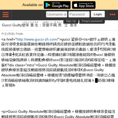
Available on
Login
Sign Up
Forgot password
へんかく
じゅう
なま
つみ
あい
ふ
き
おとこ
さむらい
こうすい
Gucci Guilty
變革
重
生
：
罪
愛
不
羈
男
士
香水
中文(简体)
Public
<a href="
http://www.gucci-zh.com/
">gucci 鍙扮仯</a>姣忓ぉ鐐哄ぇ瀹
跺付渚嗗叏鏂版疆娴佺郴鍒楀柈鍝侊紝鐐烘偍鐨勭敓娲绘坊鍔犳洿澶氱
殑鑹插僵锛岀偤鎮ㄧ殑鐢熸椿鍏呮豢娲诲姏锛岃畵鎮ㄦ瘡澶╀笉閲嶈锛
岀簿褰╃殑浜虹敓寰炵従鍦ㄩ枊濮嬶紝鏁珛闂滄敞鎴戝€慻ucci 瀹樼恫
锛屾垜鍊戝皣鍏ㄦ柊鐨勫彜棣砱ucci澶波鍠搧涓€涓€鍛堢従绲﹀ぇ瀹
躲€?div class="intro">Gucci Guilty Absolute缃剾涓嶇緢鐢峰＋棣欐按
鐐哄彜棣崇姜鎰涚郴鍒楃簩涓婃績鍘氱殑涓€绛嗐€侴ucci Guilty
Absolute缃剾涓嶇緢鐢峰＋棣欐按璞″緛钁楄嚜鐢辫垏鐛ㄧ珛锛岀亼鑴
垏涓嶇緢锛屾槸涓€鍓囪В鏀炬€у垾瑙€蹇电殑鏈夊姏瀹ｈ█銆傝棣欏
ぇ甯獳lb
<p>Gucci Guilty Absolute缃剾涓嶇緢鐢峰＋棣欐按鐐哄彜棣崇姜鎰涚
郴鍒楃簩涓婃績鍘氱殑涓€绛嗐€侴ucci Guilty Absolute缃剾涓嶇緢鐢