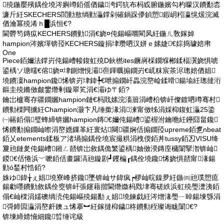
殑鍦嬮殯鍝佺墝涔嬩竴銆傜偤鐬洿鍔犺布杩戜腑鍦嬪勾杓曚汉鐨勫枩
濂斤紝SKECHERS閭勭敖绱勭灜鐣剁磪鍋跺儚鍞愬鍜岄粌瀛愰煖浣滅
偤瀹冪殑浠ｈ█浜恒€?
閫欎笉鏄疭KECHERS鐨勭涓€娆¤伅鍚嶇嚐閵凤紝鍦ㄦ敎鎵婥
hampion涔嬪墠锛孲KECHERS鏇捐垏瓒呬汉姘ｅ嫊婕€婃捣璩婄帇
One
Piece銆嬭法鐣岃伅鍚嶆帹鍑虹殑D鈥橪ites鐝嶈棌鐗堢郴鍒楅瀷娆惧唬
鍙楀ソ瑭曘€傛娆¤垏鍘熷悓灞亱鍕曞搧鐗岃€屼粖宸茶浕璁婄偤娼
墝鐨凜hampion鑱悕锛岃垏鍏╄€呭搧鐗屽畾浣嶅崄鍒嗗鍚堬紝璁撻洐
鏂圭殑鏅傚皻鐢熸剰鏇翠笂涓€灞ゆ〒銆?
鑰岀櫨骞存疆鐗孋hampion鏈€杩戝嫊浣滀篃涓嶆柗锛屽儏鍍呬竴骞村
鐨勬檪闁擄紝Champion灏卞凡缍撳湪涓湅甯傚牬涓婇枊鍑虹灜25鍌
㈠簵銆傝璧蜂締锛孋hampion鏄€嬭伅鍚嶆鍙楃泭鑰咃紝鑸囧畠鑱
悕鐨勫搧鐗屾暩涓嶅嫕鏁革紝寰炶闋疆娴佸搧鐗孲upreme銆乽nbeat
銆乂etements鍒板ア渚堝搧鍝佺墝宸撮粠涓栧偄銆丼tussy銆丒VISU绛
夐兘鏈夎伅鍚嶆鎺ㄥ嚭锛岀敘鍝佹繁鍙楀妯傚湀鏄庢槦闈掔潪锛屾
鍐€佸惓浜﹀嚒銆佸畫鑼滈兘鏇剧┛钁楄┎鍝佺墝鑱悕娆惧嚭甯湪鍚
勭ó鍫村悎銆?
姝ゆ鍏╁ぇ娼墝寮峰挤鑱墜锛屾サ鍏疯┍椤屾晥鎳夛紝鏃㈣兘璞愬瘜
鍚勮嚜鐨勭敘鍝佺窔锛屽張鑳藉揩閫熸媺杩戣垏骞磋紩浜虹殑璺濋洟銆
傝€屾檪涓嬬礇绱涜伅鍚嶇殑鍚勫ぇ娼墝鍊戯紝涔熷湪璺ㄧ晫鍚堜綔涓
彁鍗囩灜涓嶅皯鐭ュ悕搴︼紝鎵撻枊鐬柊鐨勬秷璨诲眬闈€?
锛堜締婧愶細鑱晢缍诧級