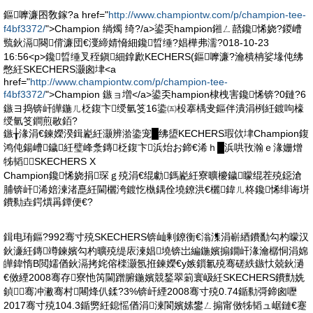
鏂嚤濂囨敎鎵?a href="
http://www.championtw.com/p/champion-tee-
f4bf3372/
">Champion 绱燭 绮?/a>鍙奀hampion鎺ㄥ嚭鑱悕娆?鍐嶆
巰鈥滆闋偝濂団€濅締婧愶細鑱晢缍?娼樺弗濡?018-10-23
16:56<p>鑱晢缍叉秷鎭細鎿歋KECHERS(鏂嚤濂?瀹樻柟娑堟伅绋
憋紝SKECHERS灏囪垏<a
href="
http://www.championtw.com/p/champion-tee-
f4bf3372/
">Champion 鏃ョ増</a>鍙奀hampion棣栧害鑱悕锛?0鏈?6
鏃ヨ捣锛屽皣鍦ㄦ柉鍑卞绶氫笅16鍌㈤杸搴楀叏鏂伴潰涓栵紝鍍呴檺
绶氫笅鐧煎敭銆?
鏃╁湪涓€鍊嬫湀鍓嶏紝灏辨湁鍌宠█绋盨KECHERS瑕佽垏Champion鍑
鸿伅鍚嶆鐬紝璧峰洜鏄柉鍑卞浜炲お鍗€浠ｈ█浜哄攼瀚ｅ湪姗熷
牬韬┛SKECHERS X
Champion鑱悕娆捐琛ｇ殑涓€绲勮鎷嶏紝寮曠櫦鐬矇绲茬殑鐚滄
脯锛屽浠婄湅渚嗭紝閫欐洿鍍忔槸鍝佺墝鐐洪€欐鍏ㄦ柊鑱悕绯诲垪
鐨勬垚鍔熼爯鐔便€?
鍓电珛鏂?992骞寸殑SKECHERS锛屾剰鐐衡€滃潗涓嶄綇鐨勫勾杓曚汉
鈥濓紝鏄竴鍊嬪勾杓曠殑缇庡湅娼墝锛岀編鍦嬪搧鐗屽湪瀹樼恫涓婂
皣鍏惰В閲嬬偤鈥滆拷姹傛檪灏氬拰鍊嬫€у嫉鎻氱殑骞磋紩鏃忕兢鈥濄
€傚緸2008骞存寮忚笍閫蹭腑鍦嬪競鍫翠箣寰岋紝SKECHERS鐨勯姺
鍞骞冲潎骞村闀烽仈鍒?3%锛屽緸2008骞寸殑0.74鍎勬彁鍗囪嚦
2017骞寸殑104.3鍎勶紝鎴愮偤涓湅閬嬪嫊鐢ㄥ搧甯傚牬韬ュ崌鏈€蹇