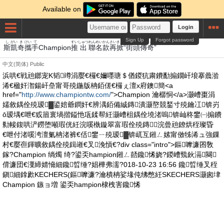
Available on
Login
Sign Up
Forgot password
し
がい
き
けい
て
すい
しゅつ
れん
めい
かん
さい
きん
がいとう
でんき
斯
凱
奇
攜
手
Champion
推
出
聯
名
款
再
掀
“
街頭
傳奇
”
中文(简体)
Public
浜哄€戦兘鎯宠Κ韬竴涓嬮€欏€嬭嚜瑭＄偤鍐犺粛鐨勫搧鐗屽埌搴曟湁
浠€楹奸潪鍚屽皨甯哥殑鍦版柟銆傞€欏ぇ澶х府鐭簡<a
href="
http://www.championtw.com/
">Champion 瀹樼恫</a>灏嶆棗涓
嬬敘鍝佺殑瑷▓鍙婄爺鐧奸€辨湡銆備絾鏄潰灏嶅競鍫寸殑鑰冮锛岃
ō瑷堣€呭€戜篃寰堝揩鎰忚瓨鍒帮紝灏嶆柤鍝佺墝渚嗚锛屾柊鐢㈠搧鐨
勬帹鍑哄浐鐒堕噸瑕侊紝浣嗘槸鏇翠富瑕佺殑鏄浣曡兘鐐烘秷璨昏
€呭付渚嗘洿澶氭柟渚裤€佸鐢ㄧ殑瑷▓锛屼互鎺ㄥ嫊甯傚牬浠ュ強鏁
村€嬮亱鍕曠敘鍝佺殑鍓嶉€叉浼愩€?div class="intro">鏂嚤濂囨敎
鎵?Champion 绱燭 绮?鍙奀hampion鎺ㄥ嚭鑱悕娆?鍐嶆巰鈥滆闋
偝濂団€濅締婧愶細鑱晢缍?娼樺弗濡?018-10-23 16:56 鑱晢缍叉秷
鎭細鎿歋KECHERS(鏂嚤濂?瀹樻柟娑堟伅绋憋紝SKECHERS灏囪垏
Champion 鏃ョ増 鍙奀hampion棣栧害鑱悕