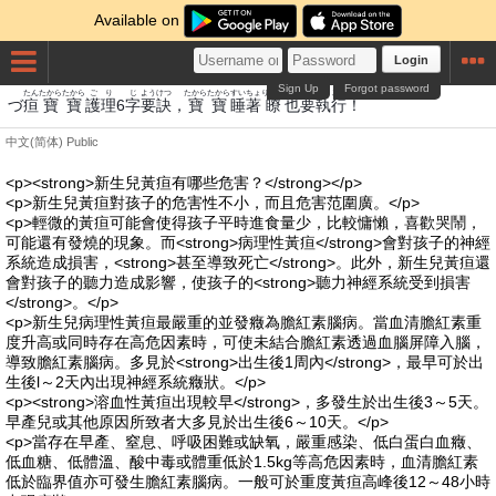
Available on
Login
Sign Up
Forgot password
たん
たから
たから
ご
り
じ
よう
けつ
たから
たから
すい
ちょ
りょう
や
よう
しっこう
づ
疸
寶
寶
護
理
6
字
要
訣
，
寶
寶
睡
著
瞭
也
要
執行
！
中文(简体)
Public
<p><strong>新生兒黃疸有哪些危害？</strong></p>
<p>新生兒黃疸對孩子的危害性不小，而且危害范圍廣。</p>
<p>輕微的黃疸可能會使得孩子平時進食量少，比較慵懶，喜歡哭鬧，
可能還有發燒的現象。而<strong>病理性黃疸</strong>會對孩子的神經
系統造成損害，<strong>甚至導致死亡</strong>。此外，新生兒黃疸還
會對孩子的聽力造成影響，使孩子的<strong>聽力神經系統受到損害
</strong>。</p>
<p>新生兒病理性黃疸最嚴重的並發癥為膽紅素腦病。當血清膽紅素重
度升高或同時存在高危因素時，可使未結合膽紅素透過血腦屏障入腦，
導致膽紅素腦病。多見於<strong>出生後1周內</strong>，最早可於出
生後l～2天內出現神經系統癥狀。</p>
<p><strong>溶血性黃疸出現較早</strong>，多發生於出生後3～5天。
早產兒或其他原因所致者大多見於出生後6～10天。</p>
<p>當存在早產、窒息、呼吸困難或缺氧，嚴重感染、低白蛋白血癥、
低血糖、低體溫、酸中毒或體重低於1.5kg等高危因素時，血清膽紅素
低於臨界值亦可發生膽紅素腦病。一般可於重度黃疸高峰後12～48小時