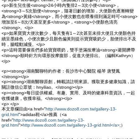
<p>新生兒生後<strong>24小時內隻排2～3次小便</strong>，
<strong>3～5次胎便</strong>，隨著日齡的增加，大便顏色逐漸轉變
為<strong>黃綠</strong>，而小便次數也在喂養得到滿足時可<strong>
增加至6～8次/天甚至更多</strong>，<strong>小便顏色清亮
</strong>。</p>
<p>如果寶寶大便次數少，每天隻有1～2次甚至未排大便且大便顏色持
續呈墨綠色，小便次數少且顏色偏黃則提示寶寶吸奶少，胎便排出不及
時，腸蠕動減慢。</p>
<p>這時需要傢長們多給寶寶喂奶，雙手塗滿按摩油<strong>避開臍帶
</strong>順時針方向環形按摩腹部，促進大便排出。（編輯Kathryn）
</p>
<p><strong>湖南醫聊特約作者：長沙市中心醫院 楊琴 唐雙鳳
</strong></p>
<p><strong>湖南醫聊原創，轉載請註明來源。獲取更多健康知識，請
關註微信公眾號：hnyiliao。</strong></p>
<p><strong>每日提供權威、有趣、實用、及時的健康科普資訊，一起
收獲健康，收獲幸福。</strong></p>
<p> </p>
本文章欄目由<a href="
http://www.dozo8.com.tw/gallery-13-
grid.html
">adidas鞋</a>推薦（<a
href="
http://www.dozo8.com.tw/gallery-13-
grid.html
">
http://www.dozo8.com.tw/gallery-13-grid.html</a>
;）