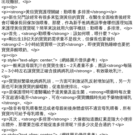
出現癥狀。</p>
<p></p>
<p><strong>黃疸寶寶護理關鍵：勤喂養 多排泄</strong></p>
<p>新生兒門診經常有很多來監測黃疸的寶寶，在醫生全面檢查後經常
會叮囑傢長回傢加強喂養。那麼，作為新手爸媽應該學會哪些護理知識
來護理黃疸寶寶呢？簡單來說就用六個字概括：勤喂養，多排泄。</p>
<p>首先，<strong>勤喂養</strong>：該如何喂，喂什麼？</p>
<p>剛出生1到2天的寶寶奶需求量不是很大，但傢長也要做到
<strong>2～3小時給寶寶喂一次奶</strong>，即便寶寶熟睡瞭也要把
寶寶弄醒喂奶。</p>
<p></p>
<p style="text-align: center;">（網絡圖片僅供參考）</p>
<p>一般來說母親乳汁在寶寶生後1～2天產量不多，應該<strong>每隔
2～3小時左右讓寶寶正確含接媽媽乳頭</strong>，有效吸吮乳汁。
</p>
<p>寶寶頻繁吸吮媽媽乳頭，一方面可刺激泌乳反射增加泌乳，另一方
面也可刺激寶寶的腸蠕動，促進胎便排出。</p>
<p>居傢護理時可遵醫囑給予退黃藥及益生菌，<strong>喂藥時每次量
不宜超過5毫升</strong>，可在<strong>寶寶饑餓時先給予藥物後哺乳
</strong>。</p>
<p>除非有母乳喂養禁忌或者母親術後身體虛弱不適宜母乳喂養，所有
寶寶均可給予母乳喂養。</p>
<p>其次，<strong>多排泄</strong>：大傢都知道膽紅素是隨大小便排
出體外，那麼要怎樣才能促進多排泄呢？排多少次是合適的？</p>
<p></p>
<p style="text-align: center;">（網絡圖片僅供參考）</p>