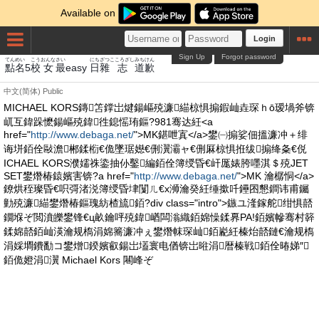
Available on
Login
Sign Up
Forgot password
てん
めい
こう
おんな
さい
にち
ざつ
こころざし
みち
けん
點
名
5
校
女
最
easy
日
雜
志
道
歉
中文(简体)
Public
MICHAEL KORS鏄笘鐣岀煡鍚嶇殑濂緢椋惧搧鍜屾垚琛ｈō瑷堝斧锛
屼互鍏跺懡鍚嶇殑鍏徃鎴愮珛鏂?981骞达紝<a
href="
http://www.debaga.net/
">MK鍖呭寘</a>鐢㈠搧娑佃搵濂冲＋绯
诲垪銆佺敺澹郴鍒椼€佹墜琚嬨€侀瀷灞ャ€侀厤椋惧拰绂搧绛夈€侻
ICHAEL KORS濮嬬祩鍌抽仦鑿編銆佺簿绶昏€屽厖婊胯嚜淇＄殑JET
SET鐢熸椿鎱嬪害锛?a href="
http://www.debaga.net/
">MK 瀹樼恫</a>
鐐烘秷璨昏€呮彁渚涚簿绶昏垏闅ㄦ€х浉瀹癸紝缍撳吀鑸囨懇鐧讳甫钃
勭殑濂緢鐢熸椿鏂瑰紡楂旈銆?div class="intro">鏃ユ湰鎵舵绀惧嚭
鐗堢ぞ閲濆皪鐢锋€ц畝鑰呯殑鍏崷闆滃織銆婂懆鍒奡PA!銆嬪幓骞村簳
鍒婂嚭銆屾渶瀹规槗涓婂簥濂冲ぇ鐢熸帓琛屾銆嶏紝榛炲嚭鏈€瀹规槗
涓婇墹鐨勫コ鐢熷鍨嬪叡鍚岀壒寰电偤锛岀暀涓暦榛戦銆佺暙娣″
銆佹嬁涓瀷 Michael Kors 闀峰ぞ