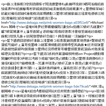
<p>鏃ユ湰鎵舵绀惧嚭鐗堢ぞ閲濆皪鐢锋€ц畝鑰呯殑鍏崷闆滃織銆婂
懆鍒奡PA!銆嬪幓骞村簳鍒婂嚭銆屾渶瀹规槗涓婂簥濂冲ぇ鐢熸帓琛屾
銆嶏紝榛炲嚭鏈€瀹规槗涓婇墹鐨勫コ鐢熷鍨嬪叡鍚岀壒寰电偤锛岀暀
涓暦榛戦銆佺暙娣″銆佹嬁涓瀷<a
href="
http://www.debaga.net/p/mk-women-bags-a03f51e8/
">Michael
Kors 闀峰ぞ</a>鍙奙K绛夛紝寮曠櫦钄戣濂虫€х殑鐖锛屽凡鏈夐€?
钀?鍗冨悕濂冲ぇ瀛哥敓閫ｇ讲鎶楄瑕佹眰瑭查洔蹇椾笅鏋讹紝鍎樼
鎵舵绀惧凡姝ｅ紡閬撴瓑锛屽嵒鏈〃鏄庢槸鍚﹀洖鏀躲€?/p>
<p>鍫卞皫鎸囧嚭锛屽湪鏃ユ湰鐢峰コ椋查厭娲惧皪寰堝彈姝¤繋锛屼笉
灏戜笉鍚屽ぇ瀛哥殑鐢峰コ鏈冪浉绱勫嚭渚嗕竴璧风媯姝★紝涔熺敱鐢
风敓鎺忚叞鍖呴個璜嬪コ鐢燂紝浣嗙稉甯哥櫦鐢熼厭寰屼簜鎬с€佹捒灞
嶇瓑浜傝薄銆?/p><p>鍫卞皫涓紩杩伴厤灏嶇恫绔橪ion Project鐨勭嚐
閬嬭€呯殑瑾硶锛岀洿鎺ラ粸鍚?鎵€澶у鐨勫コ澶у鐢熸渶鏄撱€屽け
瀹堛€嶏紝绗?鍚嶆槸瀵﹁笎濂冲瓙澶у锛屽叾娆＄偤澶у濂冲瓙澶у
銆佽彶鍒╂柉濂冲闄㈠ぇ瀛搞€佹硶鏀垮ぇ瀛稿拰涓ぎ澶у銆?/p><p>
鏂囦腑閭勪粙绱硅锛屽彲钘夌敱濂虫€х殑琛ｈ憲銆佸琛ㄥ垽鏂峰ス鏄
惁鏈夋€х敓娲伙紝鑰屾渶瀹规槗涓婇墹鐨勫コ鐢熷鍨嬪叡鍚岀壒寰电
偤锛岀暀涓暦榛戦銆佺暙娣″銆佹嬁涓瀷<a
href="
http://www.debaga.net/p/mk-women-bags-5de79ca6/
">MK 澶ц
櫉闀峰ぞ</a>鍙奙K銆佺┛钁楃礌闆呫€佸井闇查鑲╃瓑銆?/p><p>琚粸
鍚嶅鏍＄礇绱涙彁鍑烘姉璀般€傚韪愬コ瀛愬ぇ瀛?鏃ヨ〃绀猴紝瑭查
洔蹇楀垔杓夌灜钄戣濂虫€х殑鍏у锛屽偡瀹崇灜鏈牎鍜屾湰鏍″鐢熺
殑鍚嶈鑸囧皧鍤淬€傚ぇ濡诲コ瀛愬ぇ瀛镐篃鐧奸€佹姉璀版枃銆傝彶