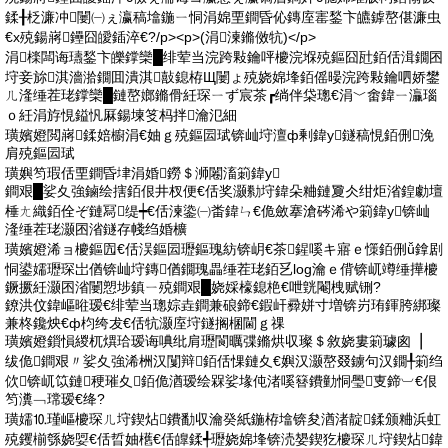
鍒╂柉濂冲闄㈠ぇ瀛稿墖鍦ㄧ恫涓婂垔鐧昏伈鏄庢寚鍫卞皫鎼嶅偡濂虫
€х殑鍚嶈鑸囧皧鍤淬€?/p><p>(涓湅鏅傚牨)</p>
涓檪闆诲瓙鍫卞皪鐣欒█绯荤当浣跨敤鑰呯櫦浣堢殑鏂囧瓧銆佸湒鐗囨
垨妾旀淇濇湁鐗囬潰淇敼鎴栫Щ闄ょ殑娆婂埄銆傜暥浣跨敤鑰呬娇鐢
ㄦ湰缍茬珯鐣欒█鏈嶅嫏鏅傦紝琛ㄧず宸茶┏绱伴柋璁€涓﹀畬鍏ㄧ灜瑙
ｏ紝涓斿悓鎰忛厤鍚堜笅杩拌瀹氾細
璜嬪嬁閲嶈鍒婄櫥涓€妯ｇ殑鏂囩珷锛屾垨澶ф剰鍏у鐩稿悓銆侀浼
肩殑鏂囩珷
璜嬩笉瑕佸垔鐧昏垏涓婚鐒＄浉闂滀箣鍏у
鐧艰█娑夊強鏀绘搳銆佷井杈便€佸奖灏勬垨鍏朵粬鏈夐仌绀炬渻鍠勮壇
棰ㄤ織銆佺ぞ鏈冩缇┿€佸湅鍌㈠畨鍏ㄣ€佹斂搴滄硶浠や箣鍏у锛屾
湰缍茬珯灏囨渻鐩存帴绉婚櫎
璜嬪嬁浠ョ櫦鏂囥€佸洖鏂囩瓑鏂瑰紡锛岄€茶鍟嗘キ寤ｅ憡銆侀ǚ鎿剧
恫鍙嬬瓑琛岀偤锛屾垨鏄偤鐗瑰畾缍茬珯銆乥log瀹ｅ偝锛屼竴缍撶櫦
鐝撅紝灏囨渻闄愬埗鎮ㄧ殑鐧艰█娆婇檺鎴栬€呭皝閹栧赋铏?
鐐洪伩鍏嶇暀瑷€绯荤当璁婃垚鐧兼硠鍗€鍜屽彛姘寸増锛岃珛鍕胯綁璨
兼柊鑱炴€ф枃绔犮€佸牨灏庢垨鐩搁棞閫ｇ祼
璜嬪嬁鎻愪緵杌熼珨瑷诲唺纰肩瓑閬曞弽鏅烘収璨＄敘娆婁箣璩囪▕
绂佹鐧艰〃娑夊強浠栦汉闅辩銆佸惈鏈夊€嬩汉灏嶅叕鐪句汉鐗╀箣绉
佽锛屼笖鏈稉璀夊銆佹湭瑷绘槑娑堟伅渚嗘簮鐨勭恫璺叓鍗︺€佷
笉瀵﹁瑺瑷€绛?
璜嬬⒑瑾嶇櫦琛ㄦ垨鍥炶鐨勫収瀹癸紙鍦栫墖锛夋湭渚靛鍒颁粬浜虹
殑钁椾綔娆娿€佸晢妯欍€佸皥鍒╃瓑娆婂埄锛涜嫢鍥犵櫦琛ㄦ垨鍥炶鍏