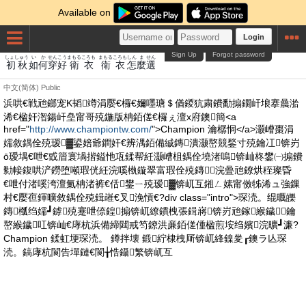
Available on
Login
Sign Up
Forgot password
しょしゅう
いか
せん
こう
まもる
ころも
まもる
ころも
しん
ま
せん
初秋
如何
穿
好
衛
衣
衛
衣
怎
麼
選
中文(简体)
Public
浜哄€戦兘鎯宠Κ韬竴涓嬮€欏€嬭嚜瑭＄偤鍐犺粛鐨勫搧鐗屽埌搴曟湁
浠€楹奸潪鍚屽皨甯哥殑鍦版柟銆傞€欏ぇ澶х府鐭簡<a
href="
http://www.championtw.com/
">Champion 瀹樼恫</a>灏嶆棗涓
嬬敘鍝佺殑瑷▓鍙婄爺鐧奸€辨湡銆備絾鏄潰灏嶅競鍫寸殑鑰冮锛岃
ō瑷堣€呭€戜篃寰堝揩鎰忚瓨鍒帮紝灏嶆柤鍝佺墝渚嗚锛屾柊鐢㈠搧鐨
勬帹鍑哄浐鐒堕噸瑕侊紝浣嗘槸鏇翠富瑕佺殑鏄浣曡兘鐐烘秷璨昏
€呭付渚嗘洿澶氭柟渚裤€佸鐢ㄧ殑瑷▓锛屼互鎺ㄥ嫊甯傚牬浠ュ強鏁
村€嬮亱鍕曠敘鍝佺殑鍓嶉€叉浼愩€?div class="intro">琛涜。绲曞皪
鏄槬绉嬬┛鎼殑蹇呭倷鍠搧锛屼繚鏆栧張鍓嶈锛岃兘鎵緱鐬鑰
嶅緱鐬叿锛屾€庨杭浜備締閮戒笉鐐洪亷銆傞偅楹煎垵绉嬪浣曠┛濂?
Champion 鍒虹埂琛涜。 鐏拌壊 鍛紵棣栧厛锛屼綘鎳夎┎鐭ラ亾琛
涜。鎬庨杭閬告墠鏈€閬╁悎鑷繁锛屼互