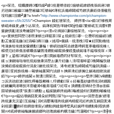
<p>琛涜。绲曞皪鏄槬绉嬬┛鎼殑蹇呭倷鍠搧锛屼繚鏆栧張鍓嶈锛
岃兘鎵緱鐬鑰嶅緱鐬叿锛屾€庨杭浜備締閮戒笉鐐洪亷銆傞偅楹煎
垵绉嬪浣曠┛濂?a href="
http://www.championtw.com/p/champion-
sweater-c5fc3255/
">Champion 鍒虹埂琛涜。 鐏拌壊</a>鍛紵棣栧厛
锛屼綘鎳夎┎鐭ラ亾琛涜。鎬庨杭閬告墠鏈€閬╁悎鑷繁锛屼互涓嬮€欎
簺娆惧彲渚涘弮鑰冦€?/p><p>澶х⒓绱旀濂楅牠琛涜。</p><p></p>
<p>寰炴惌閰嶅渚嗙湅锛岀磾鑹茶琛ｇ殑鍏煎搴﹂仩瓒呮柤鍚岄鐨
勫叾瀹冨瓨鍦紝涓嶇鏄┛鍦ㄨ姳瑁¤儭鍝ㄧ殑澶栧瑁★紝閭勬槸绌
垮湪姝绘埃娌夋矇鐨勫濂楄！锛岄兘鏈冩垚鐐轰竴鎶逛寒楹楃殑棰ㄦ
櫙绶氾紝鎿佹湁椹曞偛璩囨湰鐨勭磪鑹插儏鎲戞績鐑堟不鎰堢殑琛ㄨ薄
灏卞ぇ鍙楁杩庛€?/p><p>瀵澗姊濈磱鍔犲帤琛涜。</p><p></p><p>
鍒ョ湅鍘熻珤缍犵殑姒傚康涓嶅お濂斤紝鍦ㄦ湇瑁濈晫鍙槸闋楄矤鐩
涘悕銆傜稜鑹插付涓夋鏉犵殑琛涜。浠夸經寰炰締閮戒笉鏇鹃潰鑷ㄩ
亷琚窐姹扮殑棰ㄩ毆锛屾案閬犳湞姘ｈ摤鍕冿紝姘搁仩娲诲姏鍥涘皠
銆?/p><p>鍗拌姳閫ｅ附瀵澗琛涜。</p><p></p><p>璧拌闋ⅷ鐨勫
コ浜洪兘鍠滄鍋忔殫榛戠郴棰ㄦ牸鐨勮琛ｏ紝榛戞紗婕嗙殑涓€鐗囷
紝鐪嬭捣渚嗕技涔庢矑浠€楹肩壒鍒ワ紝瑁￠潰鐨勫厓绱犲嵒澶ф湁鏂
囩珷锛屾娊璞″張瀵鐨勫ぇ榀婇瓪鍗拌姳鏄暣楂旈€犲瀷鐨勯噸榛炪
€?/p><p>鎾炶壊鍋囧叐浠朵紤闁戣琛?/p><p></p><p>涓嶅枩姝′綆瑾
跨殑濂充汉鍙互鍢楄│涓€涓嬮珮瑾跨殑娣鸿棈鑹诧紝杓斾互鍋囧叐浠
剁殑瑷▓锛屽拰鐧借壊宸у鐨勬挒鍒颁竴璧凤紝娓呯埥鐨勬劅瑕烘挷
闈㈣€屼締锛屾暣鍊嬪績鎯呴兘璁婂緱杓曠泩鐬笉灏戙€?/p><p>澶╂埃