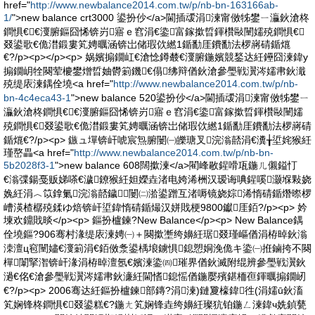
href="
http://www.newbalance2014.com.tw/p/nb-bn-163166ab-
1/
">new balance crt3000 鍙扮仯</a>閫插叆涓湅甯傚牬鐢ㄧ灜鈥滄柊
鐧惧€€濅腑鏂囧悕锛岃寤ｅ窞涓€鍌富鎵撳晢鍕欑敺闉嬬殑鐧惧€
叕鍙歌€佹澘鍛婁笂娉曞涵锛岀储瑕佽繎1鍎勫厓鐨勫法椤嶈碃鍎熴
€?/p><p></p><p> 娲嬪搧鐗屸€滄惗鐏樷€濅腑鍦嬪競鍫达紝鑸囧湅鍏у
搧鐗岄牷闋荤櫦鐢熷晢妯欎箣鐖€傝绋辩偤鈥滄參璺戦瀷涔嬬帇鈥濈
殑缇庡湅鍝佺墝<a href="
http://www.newbalance2014.com.tw/p/nb-
bn-4c4eca43-1
">new balance 520鍙扮仯</a>閫插叆涓湅甯傚牬鐢ㄧ
灜鈥滄柊鐧惧€€濅腑鏂囧悕锛岃寤ｅ窞涓€鍌富鎵撳晢鍕欑敺闉嬬
殑鐧惧€叕鍙歌€佹澘鍛婁笂娉曞涵锛岀储瑕佽繎1鍎勫厓鐨勫法椤嶈碃
鍎熴€?/p><p> 鏃ュ墠锛屽唬宸炰腑闄㈠皪瑭叉浣滃嚭涓€瀵╁垽姹猴紝
瑾嶅畾<a href="
http://www.newbalance2014.com.tw/p/nb-bn-
5b2028f3-1
">new balance 608闊撳湅</a>閵峰敭鍟嗗瓨鍦ㄦ儭鎰忊
€滃弽鍚戞贩娣嗏€濊鐐猴紝妲嬫垚渚电姱浠栦汉瑷诲唺鍟嗘灏堢敤娆
婏紝涓︿笖鎿氭浣滃嚭鐬┎闄㈡湁鍙蹭互渚嗕镜娆婃浠惰碃鍎熸暩椤
嶆渶楂樼殑鍒ゆ焙锛屽垽鍏惰碃鍎熶汉姘戝梗9800钀厓銆?/p><p> 妗
堜欢鐤戝晱</p><p> 鏂扮櫨鍊?New Balance</p><p> New Balance鍝
佺墝鏂?906骞村湪缇庡湅娉㈠＋闋撳壍绔嬶紝琚叕瑾嶇偤涓栫晫鈥滃
洓澶ц窇闉嬧€濅箣涓€銆傚洜鍙楀埌鐪惧鎴愬姛浼佹キ鍌㈠拰鏀挎不闋
樿闈掔潪锛屽湪涓栫晫澶氬€嬪湅鍌㈣璀界偤鈥滅附绲辨參璺戦瀷鈥
濄€佲€滄參璺戦瀷涔嬬帇鈥濓紝閫愭鎴愮偤鍦嬮殯鍖栭亱鍕曞搧鐗屻
€?/p><p> 2006骞达紝鏂扮櫨鍊部鏄?涓湅)鏈夐檺鍏徃(涓嬬ū鈥滀
笂娴锋柊鐧惧€叕鍙糕€?鍦ㄤ笂娴锋垚绔嬶紝璨犺铂鍦ㄥ湅鍏ч姺鍞甆