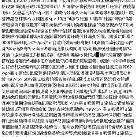
鍗婃鐢风锛岃繎鏃ュ偝渚嗗ソ娑堟伅锛氱敺绔ユ帴鍙楃灜闄拌帠闆㈡
柗鍥炴琛擄紝鐩墠鐢熸畺鍣ㄥ凡缍撴仮寰╁熀鏈姛鑳斤紝宸茬稉鑳藉
姝ｅ父灏忎究銆?</p>寤ｆ澅鐪佸叕瀹夊怀鍏綀30鍚嶉€氱窛鍛芥閫
冪姱鍚嶅柈锛堢収鐗囷級<p> 10鏈?4鏃ワ紝寤ｆ澅鍏綀鐬竴鎵?0鍚
嶆嚫璩為€氱窛鍛芥閫冪姱鍚嶅柈锛岄倓鍖呭惈鐬?0鍚嶅懡妗堥€冪姱
鐨勭収鐗囧強鍩烘湰璩囨枡锛屽悜鍏畨姗熼棞鑸夊牨绶氱储锛屾垚鍔
熸姄鐛?鍚嶆嚫璩為€氱窛閫冪姱鐨勶紝鐪佸叕瀹夊怀绲︿簣浜烘皯骞?
000鍏冪崕鍕点€?</p>寤ｅ窞澧炲煄鍏╁皯骞撮14姝插コ瀛╁洖鍌㈣吉
濂?鍒ゅ垜3骞?p> 鍏╁悕鍚屾潙灏戝勾闃垮鍜岄樋濞侊紝灏囦竴鍚?4
姝插コ瀛╅樋鑺虫楱欏洖鍌㈠緦锛岄噰鍙栨毚鍔涘▉鑴呯殑鎵嬫锛屽
挤琛岀櫦鐢熸€ч棞绯汇€傝繎鏃ワ紝缍撳鍩庡競妾㈠療闄㈡彁璧峰叕瑷
达紝鍏╀汉鍒嗗垾琚硶闄互寮峰ジ缃垽铏曟湁鏈熷緬鍒戜笁骞淬€?
</p>寤ｅ窞鍏氦鑹茬嫾鍐嶇従:濂冲瓙韬潗濂界┛绲茶オ琚竴璺潪
绂?鍦?<p> 5鏈?鏃ュ唬宸炲張鍑虹従鐬叕浜よ粖鑹茬嫾浜嬩欢锛岄
€欐鑹茬嫾琚啽蹇冨競姘戞媿鐬闋绘洕鍏夊埌鐬恫涓娿€傝闋讳
笂锛屼竴浣嶈韩鏉愭児鐏殑濂冲瓙锛岀┛钁楃挡瑗櫧瑗～鍧愬湪鍏
氦涓婏紝鏃侀倞鐨勫捀婵曚浆涓嶆柗鐨勫伔鐬勶紝閭勬湁鎵嬭倶鍘昏弓
濂冲瓙鑳搁儴锛岄潪绂灜涓€璺紒 </p>寤ｅ窞鏌愬ぇ瀛稿コ鐢熻垗鍙
嬪嬀鎼叾鐖歌嚦鎳峰瓡 璁婃垚鈥滃緦濯解€?鍦?<p> 寤ｅ窞鏌愬ぇ瀛
哥殑濂崇敓锛屽湪缍茬怠鐧煎笘绋辫嚜宸辩殑鑸嶅弸鍜屽ス鐨勮€佺埜
鍕炬惌鍒颁竴璧凤紝灏庤嚧鑸嶅弸鎳峰瓡锛岄Μ涓婂氨瑕佺敓鐬€備甫
璨煎嚭鐬垗鍙嬬殑鐓х墖锛佸ぇ瀛哥敓鑸嶅弸璁婃垚寰屽锛熼€欐ǎ鐨
勫钁╀簨浠讹紝鏄湡鐨勫棊锛熶竴璧蜂締鐪嬬湅寤ｅ窞鏌愬ぇ瀛稿コ