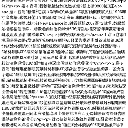
椤嶈碃鍎燂紝娌掓湁浠讳綍浜嬪鍜屾硶寰嬩緷鎿氥€?/p><p> 涓€瀵╁垽
姹?/p><p> 寤ｅ窞涓櫌锛氫镜娆婅鐐烘鎴?鍒よ碃9800钀厓</p>
<p> 寤ｅ窞涓櫌瀵╃悊鏌ユ槑锛屸€滅櫨鍊€濆晢妯欐棭宸叉柤1996骞
寸嵅寰楄ɑ鍐婏紝鍙互寰堝鏄撻€氶亷鍏枊娓犻亾鏌ョ煡閫欎竴淇℃
伅銆備笉鍍呭姝わ紝New Balance鍏徃鏇炬柤2007骞?2鏈堣姹傚晢
妯欏眬椐佸洖鍛ㄥ厛鐢熷皪鈥滄柊鐧惧€€濆晢妯欑殑瑷诲唺鐢宠珛锛
屼絾娌掓湁琚噰绱嶃€?/p><p> 娉曢櫌瑙€榛烇細</p><p> 1.寤ｅ窞涓
櫌瑾嶇偤锛岄€欒鏄庝笂娴锋柊鐧惧€叕鍙告槸鏄庣煡鈥滅櫨鍊€濄
€佲€滄柊鐧惧€€濆晢妯欑殑瑷诲唺鎯呮硜锛屼絾浠嶉伕鎿囦娇鐢ㄢ
€滄柊鐧惧€€濅締妯欒瓨鍙婂鍌冲叾鐢㈠搧锛屼笉鑳借獚瀹氬叾灏嶁
€滄柊鐧惧€€濆瓧妯ｇ殑浣跨敤灞柤鍠勬剰浣跨敤锛屼笖绐佸嚭浣跨
敤鈥滄柊鐧惧€€濆瓧妯ｇ殑琛岀偤鏈夋倴鏂艰獱淇°€?/p><p> 2.寤ｅ
窞涓櫌瑾嶇偤锛屼笂娴锋柊鐧惧€叕鍙告湭瑕忚寖鍦颁娇鐢ㄥ叾浼佹
キ鍚嶇ū锛屼笖鏈杽鎰忓湴涓诲嫊閬垮厤浣跨敤鑸囦粬浜虹殑瑷诲唺鍟
嗘鐩稿悓鎴栫浉杩戜技鐨勬璀橈紝浠ラ伩鍏嶇浉闂滃叕鐪剧殑娣锋穯
銆佽瑾嶅拰甯傚牬鐒″簭锛屽叾灏嶁€滄柊鐧惧€€濆瓧妯ｇ殑浣跨敤琛
岀偤锛屾鎴愬皪鍛ㄥ厛鐢熲€滅櫨鍊€濄€佲€滄柊鐧惧€€濊ɑ鍐婂晢
妯欑殑渚垫瑠銆?/p><p> 3.寰炴硶闄㈡墍淇濆叏鐨勮病鍕欒瓑鎿氫締鐪
嬶紝涓婃捣鏂扮櫨鍊叕鍙稿湪渚垫瑠鏈熼枔鐨勭稉鐕熺嵅鍒╅珮閬旂磩
1.958鍎勫厓锛屼笖寰炲叾浣跨敤鈥滄柊鐧惧€€濇璀樼殑鏂瑰紡鍜岃
寖鍦嶄締鐪嬶紝閫氶亷渚垫瑠琛岀偤鐛插埄宸ㄥぇ锛屾噳鎵挎摂鐩告噳
鐨勪镜娆婅铂浠汇€?/p><p> 鍒ゆ焙锛氫笂娴锋柊鐧惧€叕鍙稿湪鍒ゆ
焙鐢熸晥涔嬫棩璧凤紝绔嬪嵆鍋滄灏団€滄柊鐧惧€€濈敤鏂兼璀樺