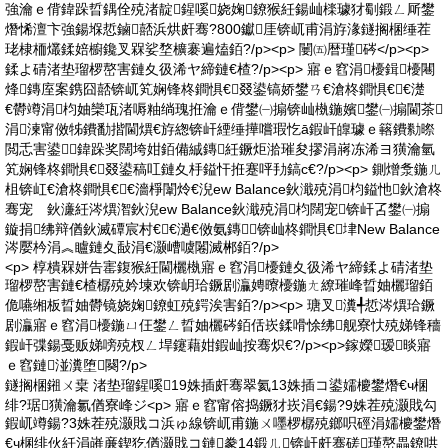
強瀹ｅ偝鍏跺晢鍝佺殑渚靛鍟嗘娆婅鐐猴紝鍚屾檪璩犲劅鍛ㄥ厛鐢
熸悕澶卞強鍚堢悊鏀嚭浜烘皯骞?800钀厓锛屼甫涓斿湪鐩搁棞缍茬
珯棣栭爜鍒婄櫥鑱叉槑娑堥櫎褰遍熆銆?/p><p> 闄㈤暦瑾硶</p><p>
鍒よ碃渚垫瑠椤嶅害鏈夊彶浠ヤ締鏈€楂?/p><p> 寤ｅ窞涓櫌鍓櫌闀
烽鏄庢案鎸囧嚭锛屼笂娴锋柊鐧惧€叕鍙镐娇鐢ㄢ€滄柊鐧惧€€濋
€欎竴涓枃妯欒瓨渚嗕粙绱瑰拰瀹ｅ偝鐢㈠搧锛屾槸鍦嬪鐢㈠搧閫茶
涓湅甯傚牬鐨勫揩閫熼€斿緫锛屽緸缍撶嚐瑕忔ā鍜屽皥璩ｅ簵鐨勬暩
閲忎害鍙鍏跺奖闊垮姏銆備絾鏄紝鐝炬湁璀夋摎涓嶈冻浠ヨ獚瀹氫
笂娴锋柊鐧惧€叕鍙稿叿鏈夊杽鎰忓拰蹇呯劧鎬с€?/p><p> 鍘熷洜鍦ㄦ
柤锛屸€滄柊鐧惧€€濇棦闈炩€淣ew Balance鈥濈殑涓枃鎰忚鈥滄柊
骞宠 鈥濓紝涔熼潪鈥淣ew Balance鈥濈殑涓枃闊宠锛屽叾鐢㈠搧
鏇捐绋辩偤鈥滅磹宸村€€濄€傚氨鏄锛屾柊鐧惧€垏New Balance
涔嬮枔涓︽矑鏈夊敮涓€灏嶆噳闂滅郴銆?/p>
<p> 椁樻槑姘告寚鍑猴紝閫欐槸寤ｅ窞涓櫌鏈夊彶浠ヤ締鍒よ碃渚垫
瑠椤嶅害鏈€楂樼殑妗堜欢锛岄珨鐝剧灜娉曢櫌鍦ㄤ繚璀峰晢妯欐瑠銆
佹嚥缃板晢妯欎镜娆婅鐐虹殑鍔涘害銆?/p><p> 瑭叉瀵╃悊涔熼珨鐝
剧灜寤ｅ窞涓櫌鍦ㄩ仼鐢ㄥ晢妯欐硶銆佸崁鍒嗗悇绋舰寮忕殑娣锋穯
鍜屽弽鍚戞贩娣嗙殑杈ㄥ垾鑳藉姏鍜屾按骞炽€?/p><p>鎵嬫瑷晱寤
ｅ窞鏈湴瀵堕闋?/p>
鐩搁棞鎺ㄨ枽 渚垫瑠鍟嗘19姝插皯骞翠氦13姝插コ鍙嬬櫦鐢熸€ч棞
绯?琚獚瀹氱偤寮峰ジ<p> 寤ｅ窞甯傛捣鐝犲崁涓€鍚?9姝茬殑灏戝勾
鍜屼竴鍚?3姝茬殑灏戝コ浜ゅ線锛屼甫鍦ㄨ嚜椤樼殑鎯呮硜涓嬬櫦鐢熸
€ч棞绯伙紝涓嶉亷鍥犵偤灏戝コ鏈豢14鍛ㄦ锛屽皯骞磋瑾嶅畾鐐哄