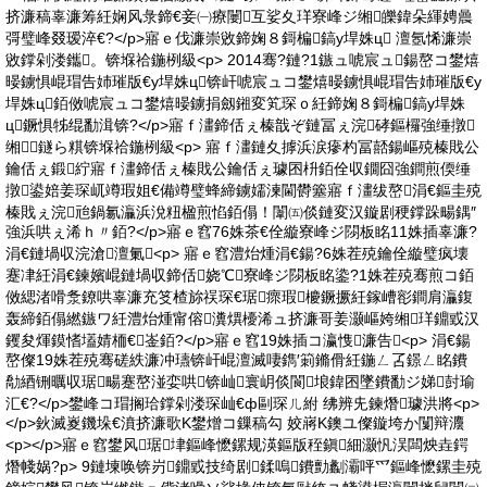
挤濂稿辜濂筹紝娴风彔鍗€妾㈠療闄互娑夊珜寮峰ジ缃皪鍏朵緷娉曟
彁璧峰叕瑷淬€?</p>寤ｅ伐濂崇敓鍗婅８鎶楄鎬у垾姝ц 澶氬悕濂崇
敓鐣剁溇鑴。锛堢祫鍦栵級<p> 2014骞?鏈?1鏃ュ唬宸ュ鍚嶅コ鐢熺
暥鐪惧崐瑁告姉璀版€у垾姝ц锛屽唬宸ュコ鐢熺暥鐪惧崐瑁告姉璀版€у
垾姝ц銆傚唬宸ュコ鐢熺暥鐪捐劔鎺変笂琛ｏ紝鍗婅８鎶楄鎬у垾姝
ц鐝惧牬绲勫湒锛?</p>寤ｆ澅鍗佸ぇ榛戠ぞ鏈冨ぇ浣硣鏂欏強缍撴
缃鐩ら粸锛堢祫鍦栵級<p> 寤ｆ澅鏈夊摢浜涙瘮杓冨嚭鍚嶇殑榛戝公
鑰佸ぇ鍛紵寤ｆ澅鍗佸ぇ榛戝公鑰佸ぇ璩囨枡銆佺収鐗囧強鐧煎偄缍
撴鍙婄姜琛屼竴瑕姐€備竴璧蜂締鐪嬬湅閫欎簺寤ｆ澅绂嶅涓€鏂圭殑
榛戝ぇ浣兘鍋氱灜浜涗粈楹煎惂銆傝！闈㈤倓鏈変汉鏇剧稉鐣跺畼鍝″
強浜哄ぇ浠ｈ〃銆?</p>寤ｅ窞76姝茶€佺縼寮峰ジ閯板眳11姝插辜濂?
涓€鏈堝収浣滄澶氭<p> 寤ｅ窞澧炲煄涓€鍚?6姝茬殑鑰佺縼璧疯壊
蹇冿紝涓€鍊嬪崐鏈堝収鍗佸娆℃寮峰ジ閯板眳鍌?1姝茬殑骞煎コ銆
傚緦渚嗗洜鐐哄辜濂充笅楂旀祦琛€琚瘝瑕櫦鐝撅紝鎵嶆彮鐧肩灜鍑
轰締銆傝繎鏃ワ紝澧炲煄甯傛瀵熼櫌浠ュ挤濂哥姜灏嶇姱缃珜鐤戜汉
钁夋煇鏌愭壒婧栭€崟銆?</p>寤ｅ窞19姝插コ瀛愯濂告<p> 涓€鍚
嶅儏19姝茬殑骞磋紩濂冲瓙锛屽崐澶滅啛鐫′箣鏅傦紝鍦ㄥ叾鐛ㄥ眳鐨
勪綇铏曞収琚畼蹇嶅湴娈哄锛屾寰岄倓閬埌鍏囨墜鐨勫ジ娣尌瑜
汇€?</p>鐢峰コ瑁搁珨鐣剁溇琛屾€ф剾琛ㄦ紨 绋辨兂鍊熸璩洪將<p>
</p>鈥滅嵏鐖垛€濆挤濂歌Κ鐢熷コ鏁稿勾 姣嶈Κ鐭ユ儏鏇垮か闅辩灋
<p></p>寤ｅ窞鐢风琚垏鏂峰懡鏍规渶鏂版秷鎭細灏忛洖闆炴垚鍔
熸帴娲?p> 9鏈堜唤锛岃鐤戜技绮剧鍒嗚鐨勯劙灞呯爫鏂峰懡鏍圭殑