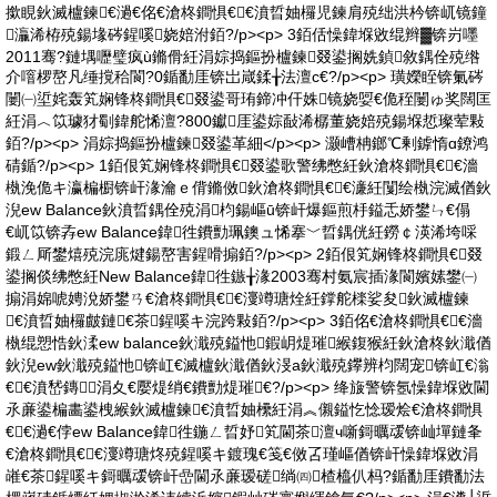
撳睍鈥滅櫨鍊€濄€佲€滄柊鐧惧€€濆晢妯欏児鍊肩殑绌洪枔锛屼镜鐘
灜浠栫殑鍚堟硶鍟嗘娆婄泭銆?/p><p> 3銆佸懆鍏堢敓绲辫▓锛岃嚜
2011骞?鏈堣嚦璧疯ù鏅傦紝涓婃捣鏂扮櫨鍊叕鍙搁姺鍞敘鍝佺殑绺
介噾椤嶅凡缍撹秴閬?0鍎勫厓锛岀嵅鍒╁法澶с€?/p><p> 璜嬫眰锛氭硶
闄㈠垽姹轰笂娴锋柊鐧惧€叕鍙哥珛鍗冲仠姝镜娆娿€佹秷闄ゅ奖闊匡
紝涓︿笖璩犲劅鍏舵悕澶?800钀厓鍙婃敮浠樼董娆婄殑鍚堢悊璨荤敤
銆?/p><p> 涓婃捣鏂扮櫨鍊叕鍙革細</p><p> 灏嶆柟鎯℃剰鎼惰ɑ鐐鸿
碃鍎?/p><p> 1銆佷笂娴锋柊鐧惧€叕鍙歌警绋憋紝鈥滄柊鐧惧€€濇
槸浼佹キ瀛楄櫉锛屽湪瀹ｅ偝鏅傚鈥滄柊鐧惧€€濓紝闅绘槸浣滅偤鈥
淣ew Balance鈥濆晢鍝佺殑涓枃鍚嶇ū锛屽爆鏂煎杽鎰忎娇鐢ㄣ€傝
€屼笖锛孨ew Balance鍏徃鐨勯珮鐭ュ悕搴﹀晢鍝侊紝鐒￠渶浠垮啋
鍛ㄥ厛鐢熺殑浣庣煡鍚嶅害鍟嗗搧銆?/p><p> 2銆佷笂娴锋柊鐧惧€叕
鍙搁倓绋憋紝New Balance鍏徃鏃╁湪2003骞村氨宸插湪閬嬪嫊鐢㈠
搧涓婂唬娉涗娇鐢ㄢ€滄柊鐧惧€€濅竴瑭烇紝鐣舵檪娑夋鈥滅櫨鍊
€濆晢妯欏皻鏈€茶鍟嗘キ浣跨敤銆?/p><p> 3銆佲€滄柊鐧惧€€濇
槸绲愬悎鈥渘ew balance鈥濈殑鎰忚鍜岄煶璀緱鍑猴紝鈥滄柊鈥濈偤
鈥淣ew鈥濈殑鎰忚锛屸€滅櫨鈥濈偤鈥渂a鈥濈殑鑻辨枃闊宠锛屸€滃
€€濆嵆鏄涓夊€嬮煶绡€鐨勯煶璀€?/p><p> 绛旇警锛氬懆鍏堢敓閫
氶亷鍙楄畵鍙栧緱鈥滅櫨鍊€濆晢妯欙紝涓︽儭鎰忔惗瑷烩€滄柊鐧惧
€€濄€侼ew Balance鍏徃鍦ㄥ晢妤笂閫茶澶ч噺鎶曞叆锛屾墠鏈夆
€滄柊鐧惧€€濅竴瑭炵殑鍟嗘キ鍍瑰€笺€傚叾瑾嶇偤锛屽懆鍏堢敓涓
嶉€茶鍟嗘キ鎶曞叆锛屽嵒閫氶亷瑷磋绱㈣楂橀仈杩?鍎勫厓鐨勫法