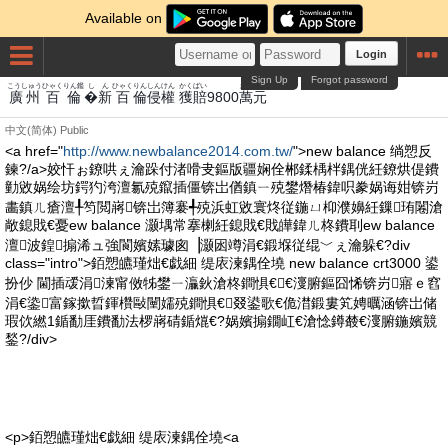
Available on
Login
Sign Up
Forgot password
こうしゅう
ひゃく
りん鑑
しん
ひゃく
りん
しん
けん
かく
ばい
まん
もと
廣州
百
倫
�新
百
倫
侵
權
獲
賠
9800
萬
元
中文(简体)
Public
<a href="
http://www.newbalance2014.com.tw/
">new balance 绱愬反
鍊?/a>姣忓ぉ鐐哄ぇ瀹跺付渚嗗叏鏂版疆娴佺郴鍒楀柈鍝侊紝鐐烘偍鐨
勭敓娲绘坊鍔犳洿澶氱殑鑹插僵锛岀偤鎮ㄧ殑鐢熸椿鍏呮豢娲诲姏锛岃
畵鎮ㄦ瘡澶╀笉閲嶈锛岀簿褰╃殑浜虹敓寰炵従鍦ㄩ枊濮嬶紝鏁珛闂滄
敞鎴戝€憂ew balance 灏堣常搴楋紝鎴戝€戝皣鍏ㄦ柊鐨刵ew balance
澶波鍠搧浠ュ強閬嬪嫊璩囪▕灏囦竴涓€鍛堢従绲﹀ぇ瀹躲€?div
class="intro">銆愬皫瑾炪€戯細 缇庡湅鍝佺墝 new balance crt3000 鍙
扮仯 閫插叆涓湅甯傚牬鐢ㄧ灜鈥滄柊鐧惧€€濅腑鏂囧悕锛岃寤ｅ窞
涓€鍌富鎵撳晢鍕欑敺闉嬬殑鐧惧€叕鍙歌€佹澘鍛婁笂娉曞涵锛岀储
瑕佽繎1鍎勫厓鐨勫法椤嶈碃鍎熴€?娲嬪搧鐗屸€滄惗鐏樷€濅腑鍦嬪競
鍫?/div>
<p>銆愬皫瑾炪€戯細 缇庡湅鍝佺墝<a