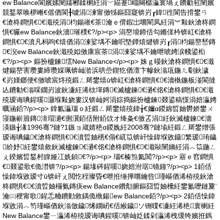
ew Balance閬嬪嫊闉嬬郴鍒楋紝涓﹀緢蹇崰闋樼灜寰堝ぇ鐨勮窇闉嬪
競鍫翠唤椤嶃€傜偤閬╂噳涓湅甯傚牬鏂囧寲锛岃┎鍏徃閬告搰鐢ㄢ
€滄柊鐧惧€€濈殑涓枃鍚嶉€茶瀹ｅ偝鍜岀嚐閵凤紝涓︾敤鈥滄柊鐧
惧€玁ew Balance鈥濇璀樸€?/p><p> 涓嶅埌鍗佸勾鏅傞枔锛屸€滄柊
鐧惧€€濆凡杩呴€熺偤涓湅娑堣不鑰呮墍鐔熺煡锛岃┎涓枃鍚嶅嵆鏄
€淣ew Balance鈥濈殑姒傚康宸茶涓湅娑堣不鑰呭唬娉涙帴鍙椼
€?/p><p> 鏂扮櫨鍊墵New Balance</p><p> 姝ｇ暥鈥滄柊鐧惧€€濈
煡鍚嶅害瓒婁締瓒婇珮锛屾湁浜哄嵒鍥犵偤澶卞幓鈥滃瓨鍦ㄦ劅鈥濊
€岃嫤鎯便€傚唬宸炵殑鍛ㄥ厛鐢熺ū锛屸€滄柊鐧惧€€濇槸鍦板湴閬撻
亾鐨勨€滃啋鐗岃波鈥濓紝浠栨墠鏄€滅櫨鍊€濄€佲€滄柊鐧惧€€濈
殑瑷诲唺鍟嗘灏堢敤娆婁汉锛屾妸涓婃捣鏂扮櫨鍊叕鍙稿憡涓婄灜娉
曞涵銆?/p><p> 鎿氱灜瑙ｏ紝鍛ㄥ厛鐢熺殑鍏╁€嬭ɑ鍐婂晢妯欎娇鐢ㄨ
寖鍦嶄篃鏄湇瑁濄€侀瀷銆佸附銆佽オ绛夈€傚叾涓紝鈥滅櫨鍊€濇
渶鏃╁湪1996骞?鏈?1鏃ョ嵅婧栬ɑ鍐婏紝2008骞?鏈堬紝鍛ㄥ厛鐢熷張
瑷诲唺鐬€滄柊鐧惧€€濆晢妯欍€傝€屼笖锛屽懆鍏堢敓鑷繁瑷珛鐬
紒妤紝鐢熺敘鈥滅櫨鍊€濄€佲€滄柊鐧惧€€濈敺闉嬶紝涓︿笖鍦ㄥ
ぇ鍨嬪晢鍫村皥娅冮姺鍞€?/p><p> 瑙€榛炰氦閶?/p><p> 寤ｅ窞鐧惧
€叕鍙歌€佹澘锛?/p><p> 鍚堟硶鍟嗘娆婄泭琚镜鐘?/p><p> 1銆佸
懆鍏堢敓瑷寸ū锛屽ぇ閲忔秷璨昏€呭拰缍撶嚐鑰呰瑾嶇偤浠栫殑鈥滄
柊鐧惧€€濆晢妯欏氨鏄疦ew Balance鐨勪腑鏂囧晢妯欙紝鐢氳嚦鏈夐¨
瀹㈢稉甯歌鍟忎粬鐨勭敘鍝佹槸鍚ew Balance銆?/p><p> 2銆佸懆鍏
堢敓涓︿笉瑾嶇偤鈥滃倣鐬悕鐗屻€佸緱鐬ソ铏曗€濓紝浠栬寰楋紝
New Balance鐢ㄧ灜浠栫殑瑷诲唺鍟嗘锛屾姂鍒剁灜浠栧缓绔嬪拰鎷