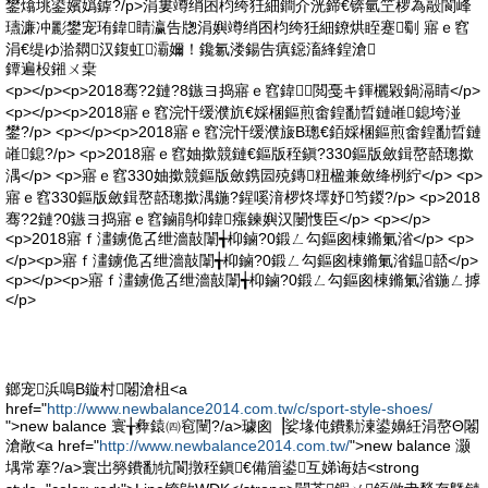
鐢熻垗鍙嬪嬀鎼?/p>涓婁竴绡囨枃绔狅細鐧介洸鍗€锛氫笁椤為毃閬峰
瓙濂冲彲鐢宠珛鍏睛瀛告牎涓嬩竴绡囨枃绔狅細鐐烘眰蹇劅 寤ｅ窞
涓€缇ゆ湁閷汉鍑虹灞嬭！鑱氱溇鍚告瘨鐚滀綘鍠滄
鐔遍杸鎺ㄨ枽
<p></p><p>2018骞?2鏈?8鏃ヨ捣寤ｅ窞鍏閲戞キ鍕欐毇鍋滆睛</p>
<p></p><p>2018寤ｅ窞浣忓缓濮斻€婇棞鏂煎畬鍠勫晢鏈嶉鎴垮湴
鐢?/p> <p></p><p>2018寤ｅ窞浣忓缓濮旇В璁€銆婇棞鏂煎畬鍠勫晢鏈
嶉鎴?/p> <p>2018寤ｅ窞妯撳競鏈€鏂版秷鎭?330鏂版斂鍓嶅嚭璁撳
湡</p> <p>寤ｅ窞330妯撳競鏂版斂鎸囩殑鏄粈楹兼斂绛栵紵</p> <p>
寤ｅ窞330鏂版斂鍓嶅嚭璁撳湡鍦?鍟嗘湇椤炵墿妤笉鍐?/p> <p>2018
骞?2鏈?0鏃ヨ捣寤ｅ窞鏀鹃枊鍏瘬鍊嬩汉闄愯臣</p> <p></p>
<p>2018寤ｆ澅鐪佹叾绁濇敼闈╅枊鏀?0鍛ㄥ勾鏂囪棟鏅氭渻</p> <p>
</p><p>寤ｆ澅鐪佹叾绁濇敼闈╅枊鏀?0鍛ㄥ勾鏂囪棟鏅氭渻鎾嚭</p>
<p></p><p>寤ｆ澅鐪佹叾绁濇敼闈╅枊鏀?0鍛ㄥ勾鏂囪棟鏅氭渻鍦ㄥ摢
</p>
鎯宠浜嗚В鏇村闂滄柤<a
href="
http://www.newbalance2014.com.tw/c/sport-style-shoes/
">new balance 寰╁彜鎱㈣窇闉?/a>璩囪▕娑堟伅鐨勬湅鍙嬶紝涓嶅Θ闂
滄敞<a href="
http://www.newbalance2014.com.tw/
">new balance 灏
堣常搴?/a>寰岀簩鐨勫牨閬撴秷鎭€備篃鍙互娣诲姞<strong