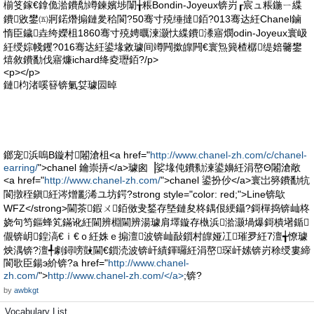
椾笅鎵€鎿佹湁鐨勪竴鍊嬪埗闈╁粻Bondin-Joyeux锛岃┎宸ュ粻鍦ㄧ緤
鐨敓鐢㈤牁鍩熸搧鏈夎秴閬?50骞寸殑缍撻銆?013骞达紝Chanel鏀
惰臣鐬垚绔嬫柤1860骞寸殑娉曞湅灏忕緤鐨潻寤燘odin-Joyeux寰岋
紝绶婃帴钁?016骞达紝鍙堟敹璩间竴闁撳皥闁€寰炰簨楂樼缇婄毊鐢
熺敘鐨勫伐寤燫ichard绛夌瓑銆?/p>
<p></p>
鏈枃渚嗘簮锛氭姇璩囩晫
鎯宠浜嗚В鏇村闂滄柤<a href="
http://www.chanel-zh.com/c/chanel-
earring/
">chanel 鑰崇挵</a>璩囪▕娑堟伅鐨勬湅鍙嬶紝涓嶅Θ闂滄敞
<a href="
http://www.chanel-zh.com/
">chanel 鍙扮仯</a>寰岀簩鐨勫牨
閬撴秷鎭紝涔熷彲浠ユ坊鍔?strong style="color: red;">Line锛歍
WFZ</strong>閫茶鍜ㄨ銆傚叏鍫存墍鏈夋柊鍝佷綆鑷?鎶樿捣锛屾柊
娆句笉鏂蜂笂鏋讹紝閫辨棩閫辨湯璩肩墿鏇存槸浜湁灏堝爆鎶樻墸鍎
儬锛岄鍠滈€ｉ€ｏ紝姝ｅ搧澶波锛屾敮鎻村皥娅冮璀夛紝7澶╅憭璩
炴湡锛?澶╃劇鐞嗙敱閫€鎻涜波锛屽績鍕曪紝涓嶅琛屽嫊锛岃稌绶婁締
閬歌臣鍚э紒锛?a href="
http://www.chanel-
zh.com/
">
http://www.chanel-zh.com/</a>
;锛?
by
awbkgt
Vocabulary List