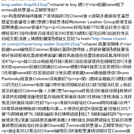
long-wallet-3nqv0h15sq/
">chanel le boy 鐨ぞ</a>鍜孋hanel鍜孒
ermes鍑烘墜灏ゅ叾闋荤箒銆?
<p>杩戞棩锛屾硶鍦嬪ア渚堝搧鍏徃Chanel瀹ｄ綀閫氶亷鏃椾笅瀛愬
叕鍙告敹璩艰タ鐝墮鐨潻鍒堕潻鍟咰olomer Leather Group锛堜笅鏂
囩啊绋盋olomer锛夈€?/p><p>Colomer鍓电珛鏂?792骞达紝绺介儴浣
嶆柤宸村缇呴偅锛岃縿浠婃湁200澶氬勾鐨勬鍙诧紝鏄紛姣斿埄浜
炲崐宄舵渶鐭ュ悕鐨勭毊闈╀緵鎳夊晢銆?a href="
http://www.chanel-
zh.com/p/chanel-long-wallet-3nqv0h15sq/
">chanel 鎷夐張闀峰ぞ</a>
鍜孋hanel鏀惰臣Colomer寰岋紝灏囬€蹭竴姝ュ挤鍖栫毊闈╀緵鎳夐張
锛屽挨鍏舵槸纰轰繚楂樺搧璩毊鍏风敘鍝佺殑鐢熺敘鍜屼氦浠樿兘鍔
涖€?/p><p>鏈浜ゆ槗鍍规牸鏈簣鎶湶銆傛摎瑗跨彮鐗欏晢妤洔蹇
椼€奅xpansion銆嬪牨閬擄紝Colomer鐨勫墠鎵€鏈変汉宸茬稉闆㈤枊鍏
徃锛孋hanel鍏徃宸插姞鍏ヨ懀浜嬫渻锛孋hanel鏅傚皻绺借Bruno
Pavlovsky鍑轰换Colomer涓诲腑銆?/p><p>闈㈠皪鍏朵粬鍚岃鐨勭鐖
鍔涳紝Colomer缍撴鐬竴绯诲垪閲嶇祫銆佽鍝″拰闂滈枆宸ュ粻銆
傜洰鍓嶏紝Colomer鍦ㄨタ鐝墮Tarragona鎿佹湁涓€瀹跺埗闈╁粻锛屽
湪瑗跨彮鐗欐湰鍦熷競鍫存搧鏈変簲瀹跺垎鍏徃锛屾澶栧湪鏃ユ湰鎿
佹湁涓€瀹跺垎鍏徃銆?/p><p>浠婂勾6鏈堬紝Chanel鐧间綀鐬垚绔?
08骞翠締棣栦唤鍏枊鐨勫勾搴︽キ绺惧牨鍛娿€傝病鍫遍’绀猴紝2017
璨″勾閵峰敭椤?6.2鍎勭編鍏冿紝绋呭緦鍒╂饯17.9鍎勭編鍏冦€?/p><p>
姝愭床澶у瀷濂緢鍝侀泦鍦樺湪鐖オ绋€鏈夊師鏂欎緵鎳夊晢鏂归潰瓒
婁締瓒婃縺鐑堬紝鍏朵腑Chanel鍜孒ermes鍑烘墜灏ゅ叾闋荤箒銆?/p>
<p>鏃╁湪2012骞达紝Chanel鏀惰臣涓€瀹舵墜濂楀埗閫犲晢Causse鏃