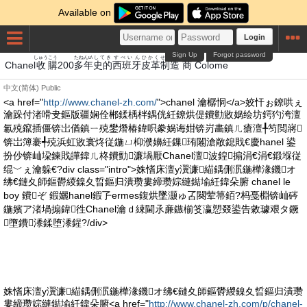
Available on
Login
Sign Up
Forgot password
しゅう
こう
たねんu\
してき
すぺいん
ひかく
せい
ぞう
しょう
Chanel
收
購
200
多年
史的
西班牙
皮革
制
造
商
Colome
中文(简体)
Public
<a href="
http://www.chanel-zh.com/
">chanel 瀹樼恫</a>姣忓ぉ鐐哄ぇ
瀹跺付渚嗗叏鏂版疆娴佺郴鍒楀柈鍝侊紝鐐烘偍鐨勭敓娲绘坊鍔犳洿澶
氱殑鑹插僵锛岀偤鎮ㄧ殑鐢熸椿鍏呮豢娲诲姏锛岃畵鎮ㄦ瘡澶╀笉閲嶈
锛岀簿褰╃殑浜虹敓寰炵従鍦ㄩ枊濮嬶紝鏁珛闂滄敞鎴戝€慶hanel 鍙
扮仯锛屾垜鍊戝皣鍏ㄦ柊鐨勯濂堝厭Chanel澶波鍠搧涓€涓€鍛堢従
绲﹀ぇ瀹躲€?div class="intro">姝愭床澶у瀷濂緢鍝侀泦鍦樺湪鐖オ
绋€鏈夊師鏂欎緵鎳夊晢鏂归潰瓒婁締瓒婃縺鐑堬紝鍏朵腑 chanel le
boy 鐨ぞ 鍜孋hanel鍜孒ermes鍑烘墜灏ゅ叾闋荤箒銆?杩戞棩锛屾硶
鍦嬪ア渚堝搧鍏徃Chanel瀹ｄ綀閫氶亷鏃椾笅瀛愬叕鍙告敹璩艰タ鐝
墮鐨潻鍒堕潻鍟?/div>
姝愭床澶у瀷濂緢鍝侀泦鍦樺湪鐖オ绋€鏈夊師鏂欎緵鎳夊晢鏂归潰瓒
婁締瓒婃縺鐑堬紝鍏朵腑<a href="
http://www.chanel-zh.com/p/chanel-