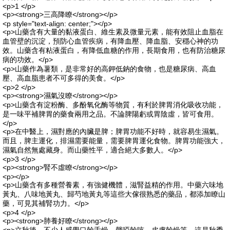
<p>1 </p>
<p><strong>三高降瞭</strong></p>
<p style="text-align: center;"></p>
<p>山藥含有大量的黏液蛋白、維生素及微量元素，能有效阻止血脂在
血管壁的沉淀，預防心血管疾病，有降血壓、降血脂、安穩心神的功
效。山藥含有粘液蛋白，有降低血糖的作用，長期食用，也有防治糖尿
病的功效。</p>
<p>山藥作為薯類，是非常好的高鉀低鈉的食物，也是糖尿病、高血
壓、高血脂患者不可多得的美食。</p>
<p>2 </p>
<p><strong>濕氣沒瞭</strong></p>
<p>山藥含有淀粉酶、多酚氧化酶等物質，有利於脾胃消化吸收功能，
是一味平補脾胃的藥食兩用之品。不論脾陽虧或胃陰虛，皆可食用。
</p>
<p>在中醫上，濕對應的內臟是脾；脾胃功能不好時，就容易生濕氣。
而且，脾主運化，排濕需要能量，需要脾胃運化食物。脾胃功能強大，
濕氣自然無處藏身。而山藥性平，適合絕大多數人。</p>
<p>3 </p>
<p><strong>腎不虛瞭</strong></p>
<p></p>
<p>山藥含有多種營養素，有強健機體，滋腎益精的作用。中藥六味地
黃丸、八味地黃丸、歸芍地黃丸等這些大傢很熟悉的藥品，都添加瞭山
藥，可見其補腎功力。</p>
<p>4 </p>
<p><strong>肺養好瞭</strong></p>