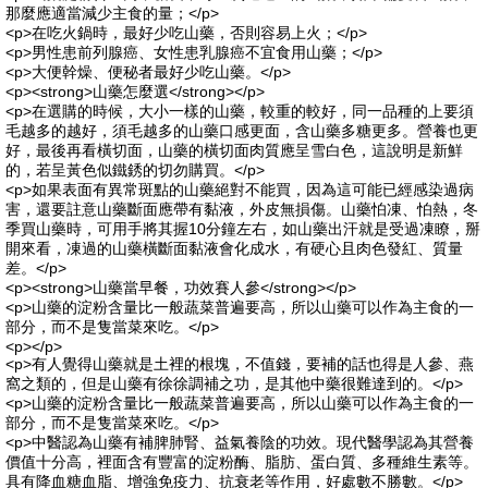
那麼應適當減少主食的量；</p>
<p>在吃火鍋時，最好少吃山藥，否則容易上火；</p>
<p>男性患前列腺癌、女性患乳腺癌不宜食用山藥；</p>
<p>大便幹燥、便秘者最好少吃山藥。</p>
<p><strong>山藥怎麼選</strong></p>
<p>在選購的時候，大小一樣的山藥，較重的較好，同一品種的上要須
毛越多的越好，須毛越多的山藥口感更面，含山藥多糖更多。營養也更
好，最後再看橫切面，山藥的橫切面肉質應呈雪白色，這說明是新鮮
的，若呈黃色似鐵銹的切勿購買。</p>
<p>如果表面有異常斑點的山藥絕對不能買，因為這可能已經感染過病
害，還要註意山藥斷面應帶有黏液，外皮無損傷。山藥怕凍、怕熱，冬
季買山藥時，可用手將其握10分鐘左右，如山藥出汗就是受過凍瞭，掰
開來看，凍過的山藥橫斷面黏液會化成水，有硬心且肉色發紅、質量
差。</p>
<p><strong>山藥當早餐，功效賽人參</strong></p>
<p>山藥的淀粉含量比一般蔬菜普遍要高，所以山藥可以作為主食的一
部分，而不是隻當菜來吃。</p>
<p></p>
<p>有人覺得山藥就是土裡的根塊，不值錢，要補的話也得是人參、燕
窩之類的，但是山藥有徐徐調補之功，是其他中藥很難達到的。</p>
<p>山藥的淀粉含量比一般蔬菜普遍要高，所以山藥可以作為主食的一
部分，而不是隻當菜來吃。</p>
<p>中醫認為山藥有補脾肺腎、益氣養陰的功效。現代醫學認為其營養
價值十分高，裡面含有豐富的淀粉酶、脂肪、蛋白質、多種維生素等。
具有降血糖血脂、增強免疫力、抗衰老等作用，好處數不勝數。</p>