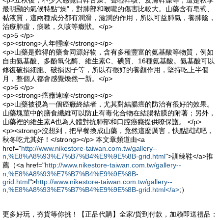
<p>立秋後，不少人感覺口幹舌燥、聲啞幹咳、皮膚幹燥等，這是秋季
最明顯的氣候特點“燥”，對肺部和喉嚨的傷害比較大。山藥含有皂甙、
黏液質，這兩種成分都有潤滑，滋潤的作用，所以可益肺氣，養肺陰，
治療肺虛，痰嗽，久咳等癥狀。</p>
<p>5 </p>
<p><strong>人年輕瞭</strong></p>
<p>山藥是難得的藥食同源好物，含有多種豐富的氨基酸等物質，例如
自由氨基酸、多酚氧化酶、維生素C、碘質、16種氨基酸。氨基酸可以
修復破損細胞、破損因子等，所以有很好的養顏作用，堅持吃上半個
月，整個人都會感覺煥然一新。</p>
<p>6 </p>
<p><strong>癌癥遠瞭</strong></p>
<p>山藥被視為一個癌癥終結者，尤其對結腸癌的防治有很好的效果。
山藥塊莖中的膳食纖維可以防止有毒化合物在結腸粘膜的附著；另外，
山藥裡的維生素A也為人體對抗肺部和口腔癌癥提供瞭保護。 </p>
<p><strong>沒想到，把早餐換成山藥，竟然這麼厲害，快點試試吧，
秋冬吃尤其好！</strong></p> 本文章頻道由<a
href="
http://www.nikestore-taiwan.com.tw/gallery--
n,%E8%A8%93%E7%B7%B4%E9%9E%8B-grid.html
">訓練鞋</a>推
薦（<a href="
http://www.nikestore-taiwan.com.tw/gallery--
n,%E8%A8%93%E7%B7%B4%E9%9E%8B-
grid.html
">
http://www.nikestore-taiwan.com.tw/gallery--
n,%E8%A8%93%E7%B7%B4%E9%9E%8B-grid.html</a>
;）
更多好玩，夯貨等你挑！【正品代購】全家/貨到付款，加赖即送禮品：