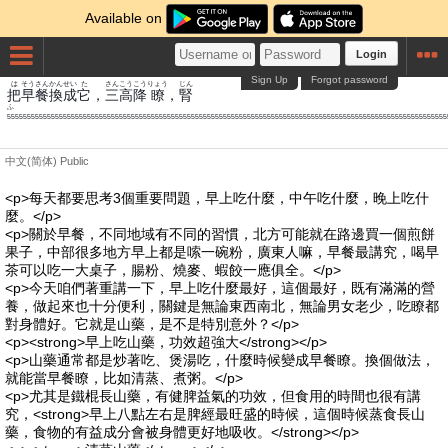
Available on
Login
Sign Up
Forgot password
は
そう
さん
かん
せい
た
さんこう
こう
りょう
じん
把
早
餐
換
成
它
，
三高
降
瞭
，
腎
ふ
55555555555555555555555555555555555555555555555555555555555555555555555555555555555555555555555555555555555555
中文(简体)
Public
<p>每天都要思考3個重要問題，早上吃什麼，中午吃什麼，晚上吃什
麼。</p>
<p>關於早餐，不同地域有不同的習慣，北方可能就在路邊買一個煎餅
果子，中部很多地方早上都是嗦一碗粉，廣東人嘛，早餐最講究，喝早
茶可以吃一大桌子，腸粉、燒麥、蝦餃一應俱全。</p>
<p>今天咱們著重講一下，早上吃什麼最好，這個最好，既有滿滿的營
養，做起來也十分便利，關鍵是無論東西南北，無論男女老少，吃瞭都
對身體好。它就是山藥，是不是特別意外？</p>
<p><strong>早上吃山藥，功效超強大</strong></p>
<p>山藥通常都是炒著吃、煲湯吃，什麼時候變成早餐瞭。換個做法，
就能當早餐瞭，比如清蒸、煮粥。</p>
<p>尤其是鐵棍長山藥，有健脾益氣的功效，但食用的時間也很有講
究，<strong>早上八點左右是脾經最旺盛的時候，這個時候蒸食長山
藥，食物的有益成分會被身體更好地吸收。</strong></p>