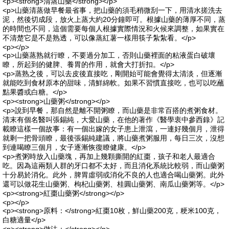
<p><strong>清蒸山藥</strong></p>
<p>山藥清蒸做早餐最省事，把山藥的須毛稍微刮一下，用清水搓洗去
泥，然後切成段，放火上蒸大約20分鐘即可。根據山藥的薄厚不同，蒸
的時間也不同，這個需要每個人根據實際情況和火候來調整，如果實在
不清楚它是不是熟透，可以像蒸紅薯一樣用筷子紮紮看。</p>
<p></p>
<p>山藥蒸熟就行瞭，不要過分加工，否則山藥裡面的粘液蛋白破壞
瞭，所起到的健脾、養胃的作用，就會大打折扣。</p>
<p>蒸熟之後，可以去皮後直接吃，剛開始可能會覺得太清淡，但逐漸
就能吃到食材原本的甜味，清鮮綿軟。如果不習慣直接吃，也可以吃蘸
點果醬或白糖。</p>
<p><strong>山藥粥</strong></p>
<p>說到早餐，那自然是離不開粥瞭，而山藥是非常百搭的煮粥食材。
清末有個名醫叫張錫純，大愛山藥，在他的著作《醫學衷中參西錄》記
載瞭這樣一個故事：有一個出嫁的女子患上泄瀉，一連好幾個月，泄得
就剩一把骨頭瞭，最後張錫純建議，將山藥煮粥服用，每日三次，沒想
到連喝瞭三個月，女子逐漸恢復瞭健康。</p>
<p>煮粥時放入山藥塊，再加上幾顆撕開的紅棗，孩子和老人最適合
吃。因為這兩類人群的牙口都不太好，而且消化系統比較弱，而山藥粥
十分易於消化。此外，脾胃虛弱或消化不良的人也適合喝山藥粥。此外
還可以做花生山藥粥、枸杞山藥粥、桂圓山藥粥、南瓜山藥粥等。</p>
<p><strong>紅棗山藥粥</strong></p>
<p></p>
<p><strong>原料：</strong>紅棗10枚，鮮山藥200克，粳米100克，
白糖適量</p>