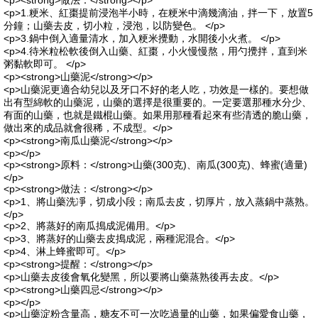
<p><strong>做法：</strong></p>
<p>1.粳米、紅棗提前浸泡半小時，在粳米中滴幾滴油，拌一下，放置5
分鐘；山藥去皮，切小粒，浸泡，以防變色。 </p>
<p>3.鍋中倒入適量清水，加入粳米攪動，水開後小火煮。 </p>
<p>4.待米粒松軟後倒入山藥、紅棗，小火慢慢熬，用勺攪拌，直到米
粥黏軟即可。 </p>
<p><strong>山藥泥</strong></p>
<p>山藥泥更適合幼兒以及牙口不好的老人吃，功效是一樣的。要想做
出有型綿軟的山藥泥，山藥的選擇是很重要的。一定要選那種水分少、
有面的山藥，也就是鐵棍山藥。如果用那種看起來有些清透的脆山藥，
做出來的成品就會很稀，不成型。</p>
<p><strong>南瓜山藥泥</strong></p>
<p></p>
<p><strong>原料：</strong>山藥(300克)、南瓜(300克)、蜂蜜(適量)
</p>
<p><strong>做法：</strong></p>
<p>1、將山藥洗凈，切成小段；南瓜去皮，切厚片，放入蒸鍋中蒸熟。
</p>
<p>2、將蒸好的南瓜搗成泥備用。</p>
<p>3、將蒸好的山藥去皮搗成泥，兩種泥混合。</p>
<p>4、淋上蜂蜜即可。</p>
<p><strong>提醒：</strong></p>
<p>山藥去皮後會氧化變黑，所以要將山藥蒸熟後再去皮。</p>
<p><strong>山藥四忌</strong></p>
<p></p>
<p>山藥淀粉含量高，糖友不可一次吃過量的山藥，如果偏愛食山藥，