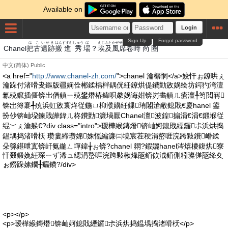
Available on
Login
Sign Up
Forgot password
は
こ
いせき
はん
すすむ
しゅう
ば
えじぷと
かぜ
せっけん
とき
たかし
けん
Chanel
把
古
遺跡
搬
進
秀
場
？
埃及
風
席卷
時
尚
圈
中文(简体)
Public
<a href="
http://www.chanel-zh.com/
">chanel 瀹樼恫</a>姣忓ぉ鐐哄ぇ
瀹跺付渚嗗叏鏂版疆娴佺郴鍒楀柈鍝侊紝鐐烘偍鐨勭敓娲绘坊鍔犳洿澶
氱殑鑹插僵锛岀偤鎮ㄧ殑鐢熸椿鍏呮豢娲诲姏锛岃畵鎮ㄦ瘡澶╀笉閲嶈
锛岀簿褰╃殑浜虹敓寰炵従鍦ㄩ枊濮嬶紝鏁珛闂滄敞鎴戝€慶hanel 鍙
扮仯锛屾垜鍊戝皣鍏ㄦ柊鐨勯濂堝厭Chanel澶波鍠搧涓€涓€鍛堢従
绲﹀ぇ瀹躲€?div class="intro">瑷樺緱鏄熸锛屾妸鎴戝緸鑼尗浜烘捣
鎾堣捣渚嗗枖 瓒婁締瓒婂姝愮編濂㈢墝宸茬稉涓嶅啀浣跨敤鐨崏鍒
朵綔鍖呭寘锛屽氨鍦ㄥ墠鍏╁ぉ锛?chanel 閷?鍜孋hanel涔熺櫦鍑烘寮
忓叕鍛婏紝琛ㄧず浠ュ緦涓嶅啀浣跨敤楸烽瓪銆佽泧銆侀粌璨傞瓪绛夊
ぉ鐒跺嫊鐗╂瘺鐨?/div>
<p></p>
<p>瑷樺緱鏄熸锛屾妸鎴戝緸鑼尗浜烘捣鎾堣捣渚嗗枖</p>