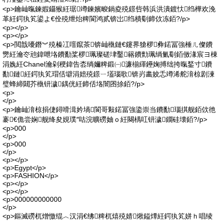
<p>鑰屾暣鍊婽鑷猴紝琚竴鍊嬪畯鍋夌殑鐛呰韩浜洪潰鍍忕绉樺欢浼
革紝鍔犱笂鍙よ€佺殑绁炲粺閬鸿贰锛岀绉樻劅鍗佽冻銆?/p>
<p></p>
<p></p>
<p>閲戠嚘鐕︾殑榛冮噾鑹茶锛屾槸鏈€鑳界獊椤彜鍩冨強棰ㄦ儏鐨
勶紝瀹冭兘鍏呭垎鐨勫桨椤珮璨磋垏鑿簵鐨勯珮绱氭劅銆傚湪宸ヨ棟
涓婏紝Chanel瀹剁稉鍏告枩绱嬭粺鍛㈠濂椾緷鑸婅搏绌挎暣鍫寸鐨
勫鏈紝鍔犱笂瑁佸壀涓婄殑鐛ㄧ壒瑙歌锛岃畵姣忎竴浠舵湇椋剧湅
璧蜂締閮芥槸钘濊鍝侊紝鍗佸垎闇囨捈銆?/p>
<p>
</p>
<p>鑰屾湇椋捐倢鐞嗗湒妗堝閬哥敤鍩冨強鍌崇当鐨勫瑙掑舰銆佽彵
褰€佹尝娴舰绛夋娊璞″咕浣曠磱妯ｏ紝闋楀叿钘濊鐗硅壊銆?/p>
<p>000
</p>
<p>000
</p>
<p></p>
<p>Egypt</p>
<p>FASHION</p>
<p></p>
<p></p>
<p>000000000000
</p>
<p>鏂滅磱杌熷憿绲︿汉涓€绋粺杌熺殑婧煍鎰燂紝鍔犱笂姘ｈ唱绫