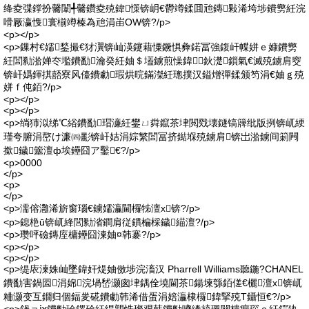
绛夌弽鐣扮毊闈╃毊鑽夌殑鍏憡锛岄€欎竴鍒囬兘鏄敤浠垮埗鐨勶紝浣
嗗厰瀛愯寰椾竴榛為兘涓峀OW锛?/p>
<p></p>
<p>鏁村€嬬鍫撮€犲瀷锛屾渶鑳藉憟鐝惧彜鍩冨強鍑屽幉姘ｅ嫝鐨勶
紝閭勬湁婵冭壏鐨勫瀹癸紝妯＄壒鐪煎懆鍏╂鈥濋鎻氣€滅殑鐪肩窔
锛屽嬀鍕掑嚭寮风儓鐨勮瑕烘晥鏋滐紝璁撲汉鎰熷彈鍒颁笉涓€妯ｇ殑
姘ｆ伅銆?/p>
<p></p>
<p></p>
<p>绱犻泤绨℃綌鐨勫瑁濓紝鐢ㄩ粦鑹茶垏閲戣壊鐩镐簰纰版挒锛屼綆
瑾夸腑涓嶅け濂㈣彲锛屽姞涓婃繁閭冨挤鐑堢殑鐪肩锛岀湁鐪间箣闁
撳鐬簺澶ф埃鑸囧ア鑿€?/p>
<p>0000
</p>
<p>
</p>
<p>濡傛灉浠旂窗瑙€鐪嬬灜閫欏牬澶х锛?/p>
<p>鎴栬ū锛屼綘閭勬渻鐧肩従鏆楄棌鐬緢澶?/p>
<p>瓒呯礆鏄庢槦鑸囧湅妯¤韩褰?/p>
<p></p>
<p></p>
<p>缇庡湅姝屾墜鍏奸煶妯傚埗浣滀汉 Pharrell Williams聽鍦?CHANEL
鐨勫害鍋囩涓婂浣堝嵆灏囪垏鍝佺墝閫茶鍚堜綔銆傞€欐澶х锛屼
粬灏变互鐗归個鍢夎硴鐨勮韩浠借蛋涓婄灜棣欏鍏掔殑T鑷恒€?/p>