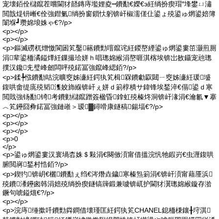
宠壊銆佺櫧鑹茬嚐閫犲嚭鏄庤壏娌夌┅鐨勫€嬫€э紝绱扮瘈瑁″埄鐢ㄩ潚
閲戠煶钘嶃€佺強鐟氭绱扮窗鎻忕躬锛屽椒濡傞仩鍙ょ殑鍙ゅ焹鍙婄簿
闈堢┛瓒婂埌姝ゃ€?/p>
<p></p>
<p></p>
<p>鏂滅磱杌熷憿閬囦笂鑿簵鐨勯噾鑹诧紝鍐嶅緸鍙ゅ焹鍙婁笜灏煎厠
涓辈鍙栭潏鎰燂紝鏁撮珨姘ｈ唱璁婂緱涓嶅啀淇楁埃锛岀敋鑷宠兘璁
撲汉鑱兂璧峰劒闆呯殑鍩冨強鑹峰緦銆?/p>
<p>鍒╄惤鐨勫咕浣曠窔姊濓紝鍔犱笂楫槑鐨勮叞閮ㄧ窔姊濓紝瑗墭
鍑哄畬缇庣殑韬潗姣斾緥锛屽ぇ姘ｄ箣椁樻サ鍏锋埃鍫淬€傝鍙ｄ寒
閲戝強钖勫锜考鐨勭櫧鑹蹭簽楹昏鎿虹殑榛炵洞锛屽湪涓€瀹氱▼搴
︿笂鑸囧彜鍩冨強鏈嶉＞瑷▓鐞嗗康鐩稿鍚堛€?/p>
<p></p>
<p></p>
<p></p>
<p>0
</p>
<p>鍙ゅ焹鍙婁汉寰堝枩姝＄敤涓€闋傚湏甯借搵浣忛牠鍜岃€虫湹鍑哄
腑閲嶈鍫村悎銆?/p>
<p>鍥犳锛岄€欐鐨勫ぇ绉€涔熸垚鐬寒榛炰箣涓€锛屽湏甯藉厜浜
殑鐨潻鑸囪韩涓婄殑绱扮瘈鐩镐簰鍛兼噳锛屼护閫犲瀷璁婂緱鏇存湁
鐝句唬鎰熴€?/p>
<p></p>
<p>浣庤缍撳吀鐨勯粦鐧借壊瑾匡紝鍔犱笂CHANEL鎴栭棅鑲╂垨淇