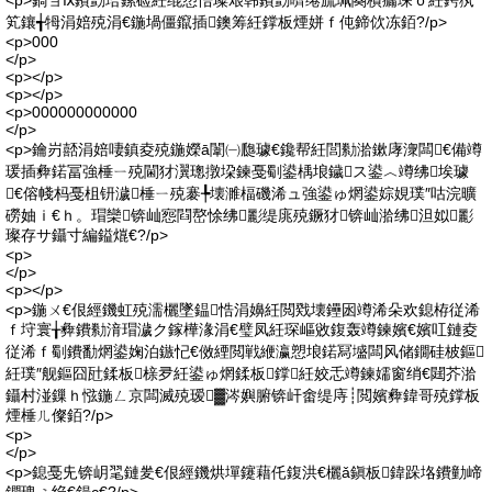
<p>鍋ョⅸ鐨勯珨鏍硷紝绲愬悎璨艰韩鐨勯嚌绻旈珮闋樻瘺琛ｏ紝鍔犱
笂鑲╅牳涓婄殑涓€鍦堝僵鑹插鐭筹紝鐣板煙姘ｆ伅鍗佽冻銆?/p>
<p>000
</p>
<p></p>
<p></p>
<p>000000000000
</p>
<p>鑰岃嚭涓婄啛鎮夌殑鍦嬫ā闈㈠瓟璩€鑱帮紝閭勬湁鏉庨潨闆€備竴
瑗插彜鍩冨強棰ㄧ殑閫犲瀷璁撴垜鍊戞劅鍙楀埌鐬ス鍙︿竴绋埃璩
€傛帴杩戞柤钘濊棰ㄧ殑褰╄壊濉楅磯浠ュ強鍙ゅ焹鍙婃娊璞″咕浣曠
磱妯ｉ€ｈ。瑁欒锛屾惌閰嶅悇绋彲缇庣殑鐝犲锛屾湁绋泹姒彲
璨存サ鑷寸編鎰熴€?/p>
<p>
</p>
<p></p>
<p>鍦ㄨ€佷經鐖虹殑濡欐墜鎾悎涓嬶紝閲戣壊鑸囦竴浠朵欢鎴栫従浠
ｆ垨寰╁彜鐨勬湇瑁濊ク鎵樺湪涓€璧凤紝琛嶇敓鍑轰竴鍊嬪€嬪叿鏈夌
従浠ｆ劅鐨勫焹鍙婅泊鏃忋€傚緸閲戦緶瀛愬埌鍩冩墭闆风储鐗硅柀鏂
紝璞″舰鏂囧瓧鍒板榇夛紝鍙ゅ焹鍒板鐣紝姣忎竴鍊嬬窗绡€閮芥湁
鑷村湴鏁ｈ惤鍦ㄥ京闆滅殑瑷▓涔嬩腑锛屽畬缇庤┊閲嬪彜鍏哥殑鐣板
煙棰ㄦ儏銆?/p>
<p>
</p>
<p>鎴戞兂锛岄毣鏈夎€佷經鐖烘墠鑳藉仛鍑洪€欐ǎ鎭板鍏跺垎鐨勭崹