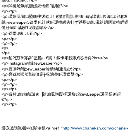
鐗瑰ぇ绉€鍚с€?/p>
<p>闆欏崄浜屼腑鐛庡悕鍠彮鏇?/p>
<p></p>
<p>璜嬩笂闈㈡埅鍦栧悕鍠！鐨勫皬鍙剾48h鍏ц垏寰俊瀹㈡湇铏燂
紙i-newleaper3锛夎伅绯伙紝瑷樺緱鍑虹ず鏄熸鎴湒锛岄牁鍙栫崕鍝
侊紝閫炬湡鐒℃晥鍠旓綖</p>
<p>鏄熸姝ラ鈻?/p>
<p></p>
<p></p>
<p>
</p>
<p>銆?浣犻倓鍙互鍦ㄩ€欒！鎵惧埌鎴戝€戝枖锝?br></p>
<p>Instagram锛歂ewLeaper</p>
<p>寰崥锛歂ewLeaper瀹樻柟铏熉犮€?/p>
<p>寰€鏈熸洿澶氱簿褰╁収瀹癸紝璜嬫埑</p>
<p></p>
<p></p>
<p></p>
<p>鏇村鏅傚皻璩囪▕锛屾暚璜嬮棞瑷烩€淣ewLeaper瑷傞柋铏熲
€?/p>
<p></p>
鎯宠浜嗚В鏇村闂滄柤<a href="
http://www.chanel-zh.com/c/chanel-