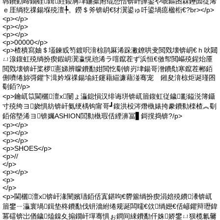
韩鐨勭崹鐗硅鍓紝鍐嶈垏鍦撳附绲愬悎锛屽皣鍙や唬鏂囨槑鑸囩従浠
ｅ厓绱犵祼鍚堢殑澶╄。鐒＄斧锛岄€犲瀷鍙ゅ吀鍙堝瘜楹椼€?br></p>
<p></p>
<p></p>
<p></p>
<p>00000</p>
<p>楂樻寫妯＄壒鍊戜笉鍍呮湇椋鹃厤浠跺潎鐐哄叏閲戣壊锛岄€ｈ吙閮
ㄩ湶鍑虹殑绱扮瘈鍜岄瀷瀛愰兘浠ラ噾鑹茬ず浜恒€傚帤閲嶇殑鍟炲厜
閲戣壊锛屽桨椤憲娣辨矇鐨勫姏閲忔劅锛岃垏鍚哥潧鐨勪寒鑹茬郴銆
侀嚌绻旀彁鑺卞湒妗堢祼鍚堬紝鑳藉緢濂藉湴骞宠 鎺夋湇椋炬诞瑾囨
劅銆?/p>
<p>鑰屼笖閫欐澶х闄ょ灜鎴愪汉绯诲垪锛屼篃鍑虹従鐬彲鎰涚簿鑷
寸殑绔ヨ娆惧紡锛屽氨绠楀钩甯哥┛鍑洪杸涔熸槸婊挎豢鐨勬檪楂︽劅
銆傛墍浠ヨ锛孎ASHION閭勬槸瑕佸緸濞冨▋鎶撹捣锛?/p>
<p></p>
<p></p>
<p></p>
<p>SHOES</p>
<p>//
</p>
<p></p>
<p>
</p>
<p>閫欐澶х锛屽湪闉嬪瓙銆佸寘鍖呴€欎簺绱扮瘈涓婄殑鐨潻锛屼
篃鐢ㄧ灜寰堝鍓垫柊鐨勫伐钘濇紨绻规诞闆曘€佽绱嬨€佸嵃鑺辩瓑鍏
冪礌锛岀偤鐬熆鎳夊搧鐗屽墠骞惧ぉ鐧间綀鐨勫仠姝娇鐢ㄩ狈榄氱毊