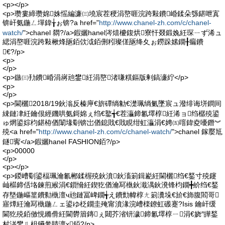
<p></p>
<p>瓒婁締瓒婂姝愮編濂㈢墝宸茬稉涓嶅啀浣跨敤鐨崏鍒朵綔鍖呭寘
锛屽氨鍦ㄥ墠鍏╁ぉ锛?a href="
http://www.chanel-zh.com/c/chanel-
watch/
">chanel 閷?/a>鍜孋hanel涔熺櫦鍑烘寮忓叕鍛婏紝琛ㄧず浠ュ
緦涓嶅啀浣跨敤楸烽瓪銆佽泧銆侀粌璨傞瓪绛夊ぉ鐒跺嫊鐗╂瘺鐨
€?/p>
<p>
</p>
<p>鏃㈢劧鐨崏涓嶈兘鐢紝涓嶅渚嗛粸鏂版剰鎬濓紵</p>
<p>
</p>
<p>閫欐2018/19鈥滃反榛庘€旂磹绱勨€濋珮绱氭墜宸ュ潑绯诲垪鐧间
綀鏈冿紝鑰佷經鐖哄氨鎶婂ぇ绉€鐜╅€茬灜鍗氱墿椁紝浠ョ绉樼殑鍙
ゅ焹鍙婃枃鍖栫偤闈堟劅锛岀偤鎴戝€戝睍绀虹灜涓€娉㈤噾鍏夌嚘鐕︾
殑<a href="
http://www.chanel-zh.com/c/chanel-watch/
">chanel 鎵嬮尪
鐩寗</a>鍜孋hanel FASHION銆?/p>
<p>00000
</p>
<p></p>
<p>鍐嶆劅鍙楅珮瀹氱郴鍒楃殑鈥濆鈥滀箣鍓嶏紝閫欐绉€鍫寸殑鑳
屾櫙鍗佸垎鍊煎緱涓€鎻愶紝鍥犵偤瀹冩槸鈥濈湡鈥溌锋枃鐗╋紒绉€鍫
存墍鍦嶇篂鐨勬槸澶ч兘鏈冨崥鐗╅え鐨勯幃椁ㄤ箣瀵垛€斺€斾腹閻哥
寤燂紝瀹冩槸鍦ㄥェ鍙ゆ柉鐗圭殗甯濆湪浣嶆檪鐐虹磤蹇?Isis 鑰屽缓
閫犵殑銆傚悓鏅傦紝閫欎篃鏄ぇ閮芥渻钘濊鍗氱墿椁ㄧ涓€娆″皣鍫
村湴鐢ㄦ柤鑸夎睛澶х銆?/p>