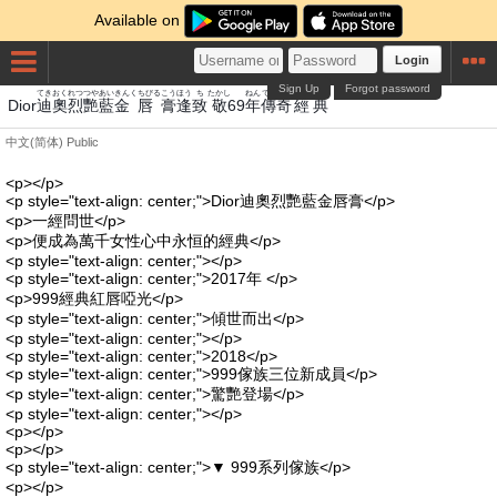
Available on
Login
Sign Up
Forgot password
てき
おく
れつ
つや
あい
きん
くちびる
こう
ほう
ち
たかし
ねん
でんき
きょうてん
Dior
迪
奧
烈
艷
藍
金
唇
膏
逢
致
敬
69
年
傳奇
經典
中文(简体)
Public
<p></p>
<p style="text-align: center;">Dior迪奧烈艷藍金唇膏</p>
<p>一經問世</p>
<p>便成為萬千女性心中永恒的經典</p>
<p style="text-align: center;"></p>
<p style="text-align: center;">2017年 </p>
<p>999經典紅唇啞光</p>
<p style="text-align: center;">傾世而出</p>
<p style="text-align: center;"></p>
<p style="text-align: center;">2018</p>
<p style="text-align: center;">999傢族三位新成員</p>
<p style="text-align: center;">驚艷登場</p>
<p style="text-align: center;"></p>
<p></p>
<p></p>
<p style="text-align: center;">▼ 999系列傢族</p>
<p></p>