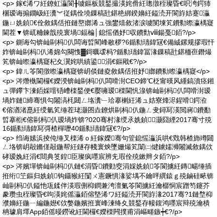
<p> 鎵€浠ワ紝鐐虹灜閬╂噳鏂板競鍫撮渶姹傦紝璁撴秷璨昏€呮洿鍔犻
棞瑷诲搧鐗岋紝瀵︾従鍝佺墝鏁稿瓧鍖栬綁鍨嬶紝鎰涜开閬斿姞蹇灜
鍦ㄩ姺鍞€佺敘鍝佸拰鏈嶅嫏浠ュ強鐢熺敘渚涙噳閺堜笂鐨勬暩瀛楀寲
閫茬▼锛屼粬鍊戠殑寰堝鍢楄│鎴愮偤妤収鐨勯ⅷ鍚戞銆?/p>
<p> 鍘诲勾锛屾剾杩仈闆诲晢閵峰敭椤?6鍎勬瓙鍏冦€備絾鏍规摎瑕忓
妰锛屾剾杩仈浠婂勾闋愯▓鎶曞叆杩?鍎勬瓙鍏冨湪鏁稿瓧鍖栭亱鐕熶
笂锛屾暩瀛楀寲杞夊瀷姹哄績鍙涓€鏂戙€?/p>
<p> 鍏ㄦ笭閬撴暩瀛楀寲锛岄倓鏈夌敘鍝佸拰妤嫏鐨勬暩瀛楀寲</p>
<p> 涔熸槸閫欏€嬫湀锛屾剾杩仈闆嗗湗CEO鍗℃柉甯暵风緟鎬濆痉鎺
ュ彈鑻卞湅銆婇噾铻嶆檪鍫便€嬮噰瑷檪閫忛湶锛屾剾杩仈闆嗗湗瑷
堝妰鏈締骞惧勾闂滈枆閮ㄥ垎瀵﹂珨搴楋紝浠ュ姞寮烽浕鍟嗗鍔涖
€傛湭渚嗭紝绶氫笂缍茬珯灏囨垚鐐烘剾杩仈鍦ㄥ叏鐞冩渶閲嶈鐨勫
晢搴椼€傛剾杩仈瑷堝妰锛?020骞村湪绶氶姺鍞灏囧緸2017骞寸殑
16鍎勬瓙鍏冩彁楂樿嚦40鍎勬瓙鍏冦€?/p>
<p> 绉诲嫊浜掕伅缍叉檪浠ｏ紝鎵嬫骞句箮鎴愮灜浜哄€戣韩楂斾竴閮
ㄥ垎锛岄毃鏅傞毃鍦帮紝鐩存帴寰炴墜姗熶笂闈㈡煡鐪嬬浉闂滅敘鍝佽
硣瑷婏紝涓€閸典笅鍠臣璨疯嚜宸辨兂瑕佺殑鏉辫タ銆?/p>
<p> 涔嬪墠锛屾剾杩仈鏈€涓昏鐨勭窔涓婇姺鍞笭閬擄紝鏄畼缍插
拰绗笁鏂归姺鍞钩鑷猴紝闅ㄨ憲鐝惧湪娑堣不鑰呯繏鎱ｇ殑鏀硅畩锛
屾剾杩仈鎰忚瓨鍒伴渶瑕侀枊鐧兼洿澶氭笭閬擄紝瀹樼恫宸蹭笉鑳芥
豢瓒虫秷璨昏€呴渶姹傜灜銆傛墍浠ワ紝鎰涜开閬斿湪2017骞?1鏈堥枊
濮嬶紝鍦ㄧ編鍦嬨€佽嫳鍦嬪拰寰峰湅绛夊競鍫存帹鍑鸿嚜宸辩殑瀹樻
柟璩肩墿App銆傜暥鐒讹紝閫欏€嬫檪闁撲甫涓嶇畻鏃┿€?/p>