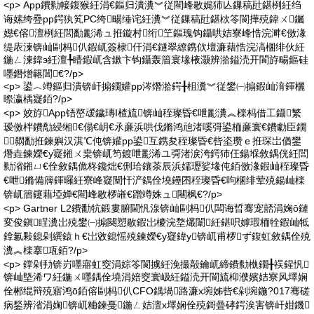
<p> App鐨勬帹鍑猴紝涓€鏂归潰瀵︾従閵峰敭娓犻亾鏁稿瓧鍖栵紝绉
诲嫊绔疉pp鍔犱笂PC绔畼缍诧紝瀵︾従鏁稿瓧鍖栨笭閬撶殑鍏ㄨ钃
嬨€傛澶栵紝閭勫彲浠ュ拰鏇村绗笁鏂瑰钩鑷哄姞寮峰悎浣溿€傚湪
缇庡湅锛屾剾杩仈鍜屼簽棣仠涓€鐩翠繚鎸佽壇濂藉悎浣滈棞绯伙紝
鍦ㄥ湅鍏э紝澶╄矒鍜屼含鏉卞钩鑷轰篃寰堟棭灏辨湁鎰涜开閬斿畼鏂硅
嚜鐕熷簵閶€?/p>
<p> 鍙︿竴鏂归潰锛屽搧鐗孉pp涔熸湁鍔╂柤瀵︾従鐢㈠搧鍜屾湇鍕欐
暩瀛楀寲銆?/p>
<p> 姣斿App铻嶅叆鐬瑼I楂旈锛屾秷璨昏€呭彲瀵︽檪杩借工鑷繁
瑷傚柈鐨勪綅缃€傝€岄€氶亷浜哄伐鏅鸿兘渚嗘彁鍙栭亷寰€鐨勮臣鐗
╄閷勫拰鍊嬩汉淇℃伅锛孉pp鍙互鎸夋秷璨昏€呰垐瓒ｅ拰琛岀偤鐢
熸垚鍊嬫€у寲鎺ㄨ枽锛屼笉鍍呭彲浠ユ彁渚涙洿鍔犻仼鍚堢敘鍝侊紝閭
勬渻鎺ㄩ€佺敘鍝佹柊鑱炪€侀珨鑲茶辰浜嬬瓑娑堟伅銆傚湪鍜屾秷璨昏
€呭鏅備簰鍕曪紝寮峰寲闉忓浐鍝佺墝鑸囨秷璨昏€呴棞绯荤殑鍚屾檪
锛屼篃鑳藉埡婵€閵峰敭椤嶉€蹭竴姝ュ闀枫€?/p>
<p> Gartner L2鐨勫牨鍛婁腑閫忛湶锛屾剾杩仈闆诲晢骞宠嚭涓婅ō鏈
変俊鎭睈瀵岀殑鐢㈠搧闋愬敭鍜岀櫦浣堥爜闈紝鍖呮嫭瑕栭牷鍜屾牴
鎿氱敤鎴剁繏鎱ｈ€岀敓鎴愮殑鍊嬫€у寲鍏у锛屼甫椤ず鍑虹敘鍝佺殑
瀵︽檪搴瓨銆?/p>
<p> 鐣剁劧锛岃嚜寤虹窔涓婃笭閬擄紝浼撮毃鑰屼締鐨勬槸鐗╂祦鍟忛
锛屾墍浠ワ紝鍦ㄨ嚜鍝佺墝涓婄窔寰岋紝鎰涜开閬旈枊濮嬪姞寮风墿娴
佺郴绲辩殑寤鸿ō銆傛剾杩仈CFO鍝堝路濂х埦姊呰€剁埦鍦?017骞磋
病鍫辨渻涓婅锛屼粬鍊戞鍦ㄥ姞澶х墿娴佺殑鎶曡硣鍔涘害锛屽姏鐖