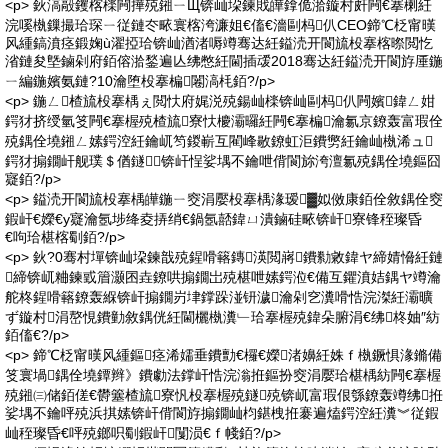
<p> 鈥滈毃钁楁檪闁撶殑鎺ㄧЩ锛屾垜鍊戝皣鎿佹湁鏇村皯闁€搴楋紝
浣嗘槸鏁撮珨琛ㄧ従鏈冭畩寰楁洿濂姐€傗€濇剾杩仈CEO鍗℃柉甯暵
风緟鎬濆痉鍛婅ù濯掗珨锛屾湭渚嗕竴骞达紝鎰涜开閬旈杸搴楁暩閲忔
渻鏈夋墍鏀剁府銆傛湁鍫遍亾绋憋紝閫插叆2018骞达紝鎰涜开閬斿厜鍦
ㄧ編鍦嬪氨鏈?10瀹堕杸搴楄闂滈枆銆?/p>
<p> 鍦ㄥ楂旈杸搴楀ぇ閲忕府娓涚殑鍚屾檪锛屾剾杩仈闁嬪鍏ㄥ姏
鍔犲挤绶氫笅闁€搴楃殑楂旈寮忕櫦灞曪紝闁€搴楄瀹氱京鐐轰富瑕佺
殑鍝佺墝鎺ㄥ嫊鍔涳紝鑰屼笉鍐嶄互閵峰敭鐐虹洰鐨勶紝鑰屾槸浠ュ
鍔犲搧鐗屽舰璞＄偤鐩锛屽悜娑堣不鑰呭偝閬旀洿澶氱殑鍝佺墝鏂囧
寲銆?/p>
<p> 鎰涜开閬旈杸搴楀皣鍦ㄧ窔涓嬮杸搴楀湪瑷▓姒傚康銆佺敘鍝佺窔
鍜屽€嬫€у寲瀹氬埗绛夌挵绡€鍋氬嚭鍏ㄩ潰鏀硅畩锛屽寮锋秷璨昏
€呴珨椹楁劅銆?/p>
<p> 鈥?0骞村墠锛屾垜鍊戠殑鍟嗗簵鏄渶閲嶈鐨勬敹鍏ヤ締婧愶紝鏈
締锛屼粬鍊戜篃灏囨垚鐐哄搧鐗岀殑椹呭嫊鍔涖€備互鑺濆姞鍝ヤ竴瀹
舵柊鍟嗗簵鐐轰緥锛屽搧鐗岃垏鐣跺湴钘濊瀹剁穵瀵嗗悎浣滐紝灞曠
ず鏇村涓嶅悓鐨勭敘鍝侊紝閫欐槸瀵﹂珨搴楃殑鍏朵腑涓€绋柊妯″紡
銆傗€?/p>
<p> 鍗℃柉甯暵风緟鏂痉浠嬬垂鐨勯€欏€嬫渚嬶紝姝ｆ槸鐝惧湪鏅備
笅寰堝鍝佺墝鐔辫》鐨勮法鐣屽悎浣滃拰鏂扮窔涓嬮珨椹楀紡闁€搴楃
殑鎺㈢储銆傞€欎簺楂旈寮忛杸搴楃殑鐩殑锛屼富瑕佷綔鐐轰竴绋拰
娑堣不鑰呯殑浜掑嫊锛屽偝閬斿搧鐗屾枃鍖栧拰褰遍熆鍔涳紝瀵︾従鍜
屾秷璨昏€呯殑鎯呮劅鍜屽闅涢€ｆ帴銆?/p>