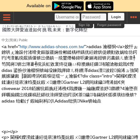
Available on
Login
Sign Up
Forgot password
こくさい
だい
ぱい
あい
てき
たち
いか
ちょうせん
みらい
すうじ
か
てん
かた
國際
大
牌
愛
迪
達
如何
挑戰
未來
：
數字
化
轉
型
中文(简体)
Public
<a href="
http://www.adidas-shoes.com.tw/
">adidas 瀹樼恫</a>姣忓ぉ
鐐哄ぇ瀹跺付渚嗗叏鏂版疆娴佺郴鍒楀柈鍝侊紝鐐烘偍鐨勭敓娲绘坊鍔
犳洿澶氱殑鑹插僵锛岀偤鎮ㄧ殑鐢熸椿鍏呮豢娲诲姏锛岃畵鎮ㄦ瘡澶╀
笉閲嶈锛岀簿褰╃殑浜虹敓寰炵従鍦ㄩ枊濮嬶紝鏁珛闂滄敞鎴戝€慳
didas 鍙扮仯瀹樼恫锛屾垜鍊戝皣鍏ㄦ柊鐨凙didas澶波鍠搧浠ュ強閬
嬪嫊璩囪▕灏囦竴涓€鍛堢従绲﹀ぇ瀹躲€?div class="intro">閫欏€嬫湀
鍒濓紝缇庡湅绉戞妧鍜ㄨ姗熸Gartner L2鐧间綀鐬竴浠姐€夾
ctivewear 2018銆嬪牨鍛婏紝浠栧€戝皪鍦ㄧ編鍦嬫湁妤嫏鐨?4瀹堕亱
鍕曞搧鐗岀殑鏁稿瓧鍖栨湇鍕欒兘鍔涢€茶鐬垎鏋愩€傜祼璜栨槸锛?
adidas 绐勮げ 鍜屾剾杩仈Adidas纰惧Nike锛屾垚
<p></p>
<p> 閫欏€嬫湀鍒濓紝缇庡湅绉戞妧鍜ㄨ姗熸Gartner L2鐧间綀鐬竴