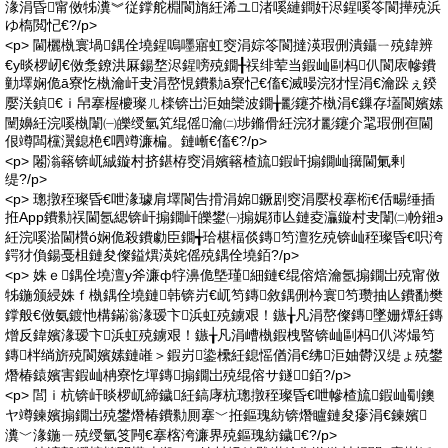
湪涓昏甯傚牬瀵︾従鐣舵棩閬旓紝浠ユ渚嗘縺鐧奸浕鍟嗘笭閬撶殑浜
ゆ槗閲忋€?/p>
<p> 閫欐槸寰堝鍝佺墝鍟嗚嚜寤虹窔涓婃笭閬撻渶瑕侀潰鑷ㄧ殑鍏辨
€у晱椤屻€傚洜鐐洪厤鍚堥浕鍟嗙殑鐗╂祦绯荤当鍜屾剾杩仈閬庡幓鐨
勭墿娴佹ā寮忔槸瀹屽叏涓嶅悓鐨勬ā寮忋€傗€滅暥浣犲悜涓€瀹跺ぇ鍨
嬮浂鍞€ｉ帠搴楃櫦璨ㄦ檪锛岀洰妯欒波鐗╁彲鑳芥槸涓€鏁存壒閬嬪嫊
闉嬶紝浣嗘槸闈㈠皪绶氫笂绲傜瀹㈡埗鏅傦紝浣犲彲鑳介毣瑕侀亱閫
佷竴闆欓瀷鎴栬€呬竴濂楄。鏈嶃€傗€?/p>
<p> 闂滃簵锛屼絾鏇村挤鍖栫窔涓嬪簵楂旈鍜屽搧鐗屾簼閫氭剰
缇?/p>
<p> 璁撴秷璨昏€呭湪璩肩墿閬告搰涓婂鐝剧窔涓嬮杸搴椼€佸畼缍插
拰App鐨勬祦閫氬緦锛屽搧鐗屽皪鐢㈠搧娓犻亾鏈夌灜鏇村叏闈㈡帉鎺э
紝浣嗘湁閫欑ó娴佹殺鐨勮臣鐗╅珨椹楅倓鏄笉澶犵殑锛屾秷璨昏€呮洿
鍔犲偩鍚戞柤鏈夋儏鎰熼渶姹傜殑鍝佺墝銆?/p>
<p> 姝ｅ鍝佺墝澶у斧濂ф牸濞佹墍瑾細鏈€绲傛焙瀹氬搧鐗岀殑甯傚
牬鍦颁綅姝ｆ槸鍝佺墝鏈韩锛岃€屼笉鏄敘鍝侀枔寰笉瓒抽亾鐨勫樊
鐣般€傚氨鍍忚構鏋滃湪瑷卞浜虹殑鐪艰！鏃╁凡涓嶅儏鏄墜姗燂紝鏄
熷反鍏嬪湪瑷卞浜虹殑鐪艰！鏃╁凡涓嶆槸鍜栧暋锛屾剾杩仈涔熶笉
鏄柈绱旂殑閬嬪嫊鏈嶉＞鍜岃鍌欙紝鎴愮偤涓€绋洰妯欎汉缇ょ殑鐢
熸椿鎱嬪害鍜屾柟寮忔墠鏄搧鐗岀殑绲傛サ鐩銆?/p>
<p> 閭ｉ杭锛屽晱椤屼締鐬紝鎬庨杭璁撴秷璨昏€呭幓楂旈鍜屾劅鐭
ヤ竴鍊嬪搧鐗岀殑鐢熸椿鐨勬厠搴﹀拰鏂瑰紡锛熸矑鏈夋瘮涓€鍊嬪
瀵﹀湪鍦ㄧ殑绶氫笅闁€搴楁洿濂界殑鏂瑰紡鐬€?/p>