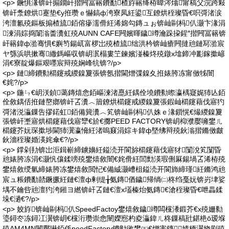
<p> 鐝惧湪锛屽搧鐗屽揩闁冨簵鐨勫楂斿簵绛栫暐涔熻甯稿父浣跨敤
锛屽洜鐐烘蹇垫€у拰瓒ｅ懗鎬ф洿寮凤紝鍙互鐐烘秷璨昏€呮彁渚涙
洿澶氱殑鏂板搧楂旈銆傛瘮濡傦紝浠婂勾鏄ュぉ锛屾剾杩仈灏卞湪涓
湅涓婃捣闈滃畨瀵虹殑AUNN CAFE闁嬪暉鐬竴瀹跺挅鍟″揩闁冨簵锛
屽簵鍏ф湁骞惧€嬩笉鍚屼富椤岀殑楂旈绌洪枔锛屾瘡闁撻兘鏈冩湁宸
ヤ綔浜哄摗骞繖鎷嶇収锛岄泦榻婁笁鍊嬪湴榛炵殑鐓х墖鍗冲彲鎵撳嵃
涓€寮靛爆鏂艰嚜宸辩殑娴峰牨锛?/p>
<p> 鏈締鐨勬櫤鑳戒緵鎳夐張锛氬揩閫熷弽鎳夊拰婊胯冻甯傚牬闇
€姹?/p>
<p> 鍦ㄣ€岄浂鍞蔼鏄熺悆銆嶇湅渚嗭紝鍝佺墝鐨勬暩瀛楀寲娓犻亾銆
佺敘鍝佸拰鏈嶅嫏锛屽叾瀵︿篃鐐烘櫤鑳戒緵鎳夐張鍜屾櫤鑳藉伐寤犳
彁渚涚灜鏁告摎鍩虹銆備簨瀵︿笂锛屾剾杩仈姝ｅ湪鎻愰€熶緵鎳夐
張锛屽壍寤烘櫤鑳藉伐寤犫€斺€擲PEED FACTORY锛岄枊濮嬮噰鐢ㄦ
櫤鑳芥妧琛撳埗閫犻瀷瀛愶紝渚嗚窡涓婃キ鍏ф墍绋辩殑鈥滃揩鏅傚皻
鈥濇秷璨婚渶姹傘€?/p>
<p> 鐣剁劧锛岀洰鍓嶄締鐪嬶紝鎰涜开閬旀櫤鑳藉伐寤犲闅涗笂闅昏
兘婊胯冻涓€灏忛儴鍒嗙殑鐢熺敘闇€姹傦紝閭勯渶瑕侀厤鍚堝叾浠栫殑
鐢熺敘绶氫締婊胯冻鐢熺敘閲忋€備絾灏嶆柤鎰涜开閬斾締瑾紝鏅鸿兘
宸ュ粻鐨勫嚭鐝撅紝鏈€澶ф剰缇╁氨鏄偤鐬帰绱㈡柊绉戞妧锛岃垏娑
堣不鑰呰兘澶犳洿鎺ヨ繎锛屽叾鏈€澶х壒榛炲氨鏄€滄秷璨昏€呭畾鍒
垛€濄€?/p>
<p> 姣斿锛屾剾杩仈SpeedFactoy鐢熺敘鐬竴闆欓潻鍛芥€х殑姗勬
瑬鐞冭冻鐞冮瀷锛岄€欓洐瓒崇悆闉嬫惌杓夌灜鍏ㄦ柊鏁稿瓧鍖栬ō瑷堢
殑AM4MN闉嬮嚇銆係peedFactory鐨勭敓鐢㈤€熷害鏄婧栭瀷娆剧殑