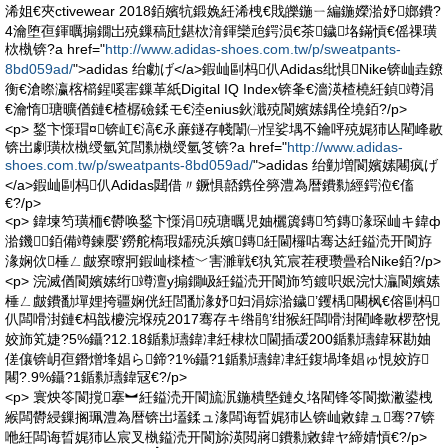
浠姐€夾ctivewear 2018銆嬪牨鍛婏紝浠栧€戝皪鍦ㄧ編鍦嬫湁妤嫏鐨?
4瀹堕亱鍕曞搧鐗岀殑鏁稿瓧鍖栨湇鍕欒兘鍔涢€茶鐬垎鏋愩€傜祼璜
栨槸锛?a href="
http://www.adidas-shoes.com.tw/p/sweatpants-
8bd059ad/
">adidas 绐勮げ</a>鍜屾剾杩仈Adidas纰惧Nike锛屾垚鐐
衡€滄暩瀛楁櫤鍟嗘寚鏁革紙Digital IQ Index锛夆€濇渶楂橈紝鍞竴涓
€瀹惰瑭曠偤鏈€楂樼礆鍒モ€淕enius鈥濈殑閬嬪嫊鍝佺墝銆?/p>
<p> 鍫卞憡瑁¤锛屸€滈€氶亷鐩存帴闈㈠悜娑堣不鑰呯殑娓犻亾閵峰敭
锛岀劇璜栨槸绶氫笂閭勬槸绶氫笅锛?a href="
http://www.adidas-
shoes.com.tw/p/sweatpants-8bd059ad/
">adidas 绐勭増閬嬪嫊闀疯げ
</a>鍜屾剾杩仈Adidas閮借〃鐝惧嚭鎸佺簩澧為暦鐨勬經鍔涖€傗
€?/p>
<p> 鍏堜笉璜栭€欎唤鍫卞憡涓殑瑭曞児妯欐簴鏄笉鏄湪琛屾キ鍏ф
湁鐖銆備竴鍊嬮’鐒舵槗瑕嬬殑浜嬪鏄紝閫欏咕骞达紝鎰涜开閬斿
湪娴佽棰ㄥ皻寮曢牁鍜屾檪楂﹀害濉戦€犱笂宸茬稉瓒曡秴Nike銆?/p>
<p> 浣滅偤閬嬪嫊绗竴澶у搧鐗岋紝鎰涜开閬斾笉鍍呮姄浣忕灜閬嬪嫊
棰ㄥ皻鐨勫墠娌挎疆娴侊紝閭勫湪妤妇涓婃湁鐬’钁楀闀枫€傛剾杩
仈闆嗗湗鏈€杩戠櫦浣堢殑2017骞存キ绺鹃’绀猴紝闆嗗湗閵峰敭椤嶅悓
姣斾笂婕?5%鑷?12.18鍎勬瓙鍏冿紝棣栨閫插叆200鍎勬瓙鍏冧勘妯
傞儴锛岄亱鐕熷埄娼ら鍗?1%鑷?1鍎勬瓙鍏冿紝鍑堝埄娼ゅ悓姣斿
闀?.9%鑷?1鍎勬瓙鍏冦€?/p>
<p> 寰炴笭閬撹搴︼紝鎰涜开閬旈泦鍦樻墍鏈夊垎閵锋笭閬撳潎鍙栧
緱闆欎綅鏁搁珮澧為暦锛岀壒鍒ュ湪闆诲晢娓犻亾锛屾敹鍏ュ骞?7锛
咃紝闆诲晢娓犻亾宸叉槸鎰涜开閬旀渶閲嶈鐨勬敹鍏ヤ締婧愩€?/p>