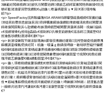
3鍊嶏紝閲嶉粸鏄紝姣忛洐闉嬮兘鏄偤姣忎綅鐞冨摗閲忚韩鎵撻€犵殑
锛屽彲渚濇摎涓嶅悓鐨勬€ц兘鍦ㄦ暩瀛楀寲宸ョ▼涓€茶瑾挎暣
銆?/p>
<p> SpeedFactoy浣跨敤鐬璑ASA ARAMIS鍕曚綔鎹曟崏鎶€琛擄紝鐬
В缇庡紡瓒崇悆姣旇辰涓亱鍕曞摗鑵抽儴鐨勭簿婧栭渶姹傦紝闉嬮潰
鍓嶉儴閲囩敤浜ら尟鐨勮布姊濅締鎻愬崌闉嬮潰灏嶈冻閮ㄧ殑鏀拹鎬
с€佷繚璀锋€у拰绌╁畾鎬с€傛剾杩仈绋变箣鐐衡€滆冻鐞冮瀷鍒堕€犲
拰瀹氬埗鐨勬湭渚嗏€濄€?/p>
<p> 鈥滄垜鍊戝笇鏈涙敼璁婅ō瑷堟祦绋嬶紝鑳藉浣挎墍鏈夌殑鍘熸潗
鏂欐簴鍌欏氨绶掞紝閭ｉ杭鍦ㄧ暥瀛ｇ敘鍝佷竴鏃﹀敭绌哄嵆鎰忓懗钁
楅€欏€嬬敘鍝佽常寰楀緢濂界殑鏅傚€欙紝鑳藉鐣跺閲嶆柊鍐嶇敓鐢
紝閲嶆柊鍐嶈璨紝渚嗗揩閫熸豢瓒抽€欏€嬪競鍫寸殑闇€姹傦紝鐗
瑰垾鍍忎腑鍦嬮€欐ǎ鐨勫競鍫淬€傗€?/p>
<p> 鍦ㄦ彁楂樹緵鎳夐張鐨勯€熷害鏂归潰锛屾剾杩仈甯屾湜鑳藉閬
斿埌鍏╁€嬬洰妯欙細鈥滅涓€锛屽鏋滀竴鍊嬬敘鍝佽常寰楀緢濂界殑
瑭憋紝閭ｉ杭鎰涜开閬旇兘澶犳湁瓒冲鐢㈣兘蹇€熺祫绻斿啀鐢熺敘
锛岃璨ㄤ甫鎶曞叆甯傚牬銆傜浜岋紝鏈夌灜閫欑ó蹇€熺殑鐢熺敘娴
佺▼鍜屾潗鏂欑殑婧栧倷涔嬪緦锛岃兘鍦ㄤ竴鍊嬪绡€鎺ㄥ嚭澶氳吉鐢
㈠搧锛岃兘澶犳洿濂姐€佹洿蹇湴灏嶅競鍫寸殑闇€姹傚仛鍑哄弽鎳夈
€?