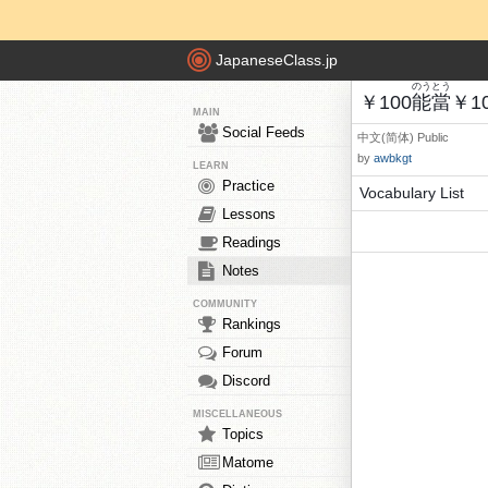
JapaneseClass.jp
のう
とう
￥100
能
當
￥1
MAIN
Social Feeds
中文(简体)
Public
by
awbkgt
LEARN
Practice
Vocabulary List
Lessons
Readings
Notes
COMMUNITY
Rankings
Forum
Discord
MISCELLANEOUS
Topics
Matome