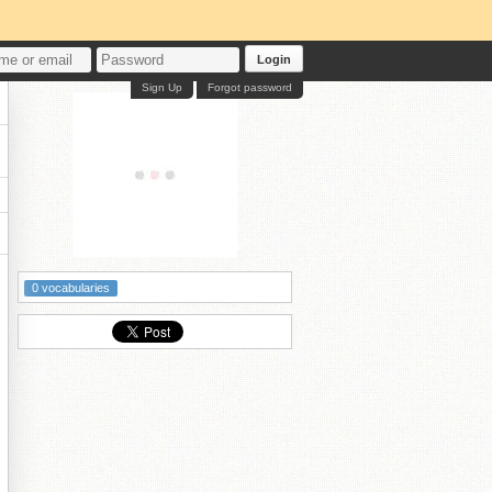
Login
Sign Up
Forgot password
0 vocabularies