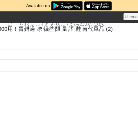
Available on
よう
い
さく
か
りょう
ぎ
さ
げんりょう
ご
わらじ
かえ
だい
たんぴん
000
用
！
胃
錯
過
瞭
犠
些
限量
語
鞋
替
代
單品
(2)