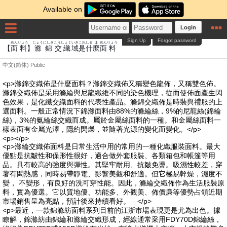
Available on
Login
Sign Up
Forgot password
めん
りょう
じょう
にしき
こうしょく
いき
これ
しる
ま
めん
りょう
【
面
料
】
滌
錦
交織
域
是
什
麼
面
料
中文(简体)
Public
<p>滌錦交織佈是什麼面料？滌錦交織佈又稱變色龍佈，又稱雙色佈。
滌錦交織佈是采用滌綸與尼龍纖維不同的染色機理，從而使佈面產生閃
色效果，是化纖交織面料的代表性產品。滌錦交織佈是時裝與禮服的上
選面料。一般正常情況下錦滌面料由88%的滌綸絲，9%的尼龍絲(錦綸
絲)，3%的氨綸絲交織而成。屬於金屬絲面料的一種。和金屬絲面料一
樣表面有金屬光澤，隱約閃爍，並隨著光源的變化而變化。</p>
<p></p>
<p>滌綸交織佈面料是日常生活中用的常用的一種化纖服裝面料。最大
優點是抗皺性和保形性很好，適合做外套服裝、各類箱包和帳篷等用
品。具有較高的強度與彈性。其堅牢耐用、抗皺免燙。吸濕性較差，穿
著有悶熱感，同時易帶靜電、影響美觀和舒適。但它極易幹燥，濕度不
變， 不變形，有良好的洗可穿性能。因此，滌綸交織佈作為生活服裝原
料，實為優選。它以質地優、功能多、外觀美、佈價廉等優勢占領近期
市場銷售呈為亮點，預計後來持續看好。 </p>
<p>最近，一款錦滌紡面料系列目前的江浙市場表現更是尤為出色。據
瞭解，錦滌紡由錦綸和滌綸交織形成，經線通常采用FDY70D錦綸絲，