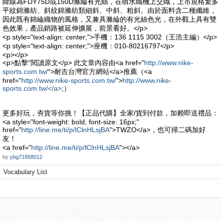
緯線為FDY75D或150D滌綸有光絲，在噴水織機上交織，上市規格繁多
平紋錦滌紡、斜紋錦滌紡類細斜、中斜、粗斜。由於面料含二種纖維，
因此既有錦綸織物的風格，又兼具滌綸的有光絲色光，在外觀上具有雙
色效果，產品銷路被延伸擴展，前景看好。</p>
<p style="text-align: center;">手機：136 1115 3002（王浩主編）</p>
<p style="text-align: center;">座機：010-80216797</p>
<p></p>
<p>點擊“閱讀原文</p> 此文章內容由<a href="
http://www.nike-
sports.com.tw/
">耐吉台灣官方網站</a>推薦（<a
href="
http://www.nike-sports.com.tw/
">
http://www.nike-
sports.com.tw/</a>
;）
更多好玩，夯貨等你挑！【正品代購】全家/貨到付款，加赖即送禮品：
<a style="font-weight: bold; font-size: 16px;"
href="
http://line.me/ti/p/lClnHLsjBA
">TWZO</a>，也可掃二碼加好
友！
<a href="
http://line.me/ti/p/lClnHLsjBA
"></a>
by
ybg71858012
Vocabulary List