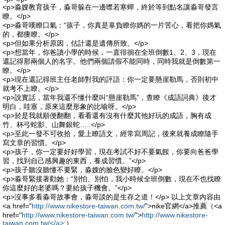
<p>淼嫂教育孩子，淼哥躲在一邊噤若寒蟬，終於等到點名讓淼哥發言
瞭。</p>
<p>淼哥嘆瞭口氣：“孩子，你真是辜負瞭你媽的一片苦心，看把你媽氣
的，都痩瞭。</p>
<p>但如果分析原因，估計還是遺傳所致。</p>
<p>想當年，你爸讀小學的時候，一直徘徊在全班倒數1、2、3，現在
還記得那兩個人的名字。他們兩個請假不能同時，同時我就是倒數第一
瞭。</p>
<p>現在還記得班主任老師對我的評語：你一定要懸崖勒馬，否則初中
就考不上瞭。</p>
<p>說實話，當年我還不懂什麼叫“懸崖勒馬”，查瞭《成語詞典》後才
明白，哇塞，原來這麼形象的比喻呀。</p>
<p>於是我就順便翻翻，看看還有沒有什麼其他好玩的成語，胸有成
竹、杯弓蛇影、山舞銀蛇…..</p>
<p>至此一發不可收拾，愛上瞭語文，經常寫周記，後來就養成瞭隨手
寫文章的習慣。</p>
<p>孩子，你一定要好好學習，現在考試不好不要氣餒，你要向爸爸學
習，找到自己感興趣的東西，養成習慣。”</p>
<p>孩子聽沒聽懂不要緊，淼嫂的臉色變好瞭。</p>
<p>淼哥緊接著勸她：“別怕、別怕，我小時候全班倒數，現在不也找瞭
你這麼好的老婆嗎？要給孩子機會。”</p>
<p>沒事多看淼哥故事會，淼哥談的是生存之道！</p> 以上文章內容由
<a href="
http://www.nikestore-taiwan.com.tw/
">nike官網</a>推薦（<a
href="
http://www.nikestore-taiwan.com.tw/
">
http://www.nikestore-
taiwan.com.tw/</a>
;）