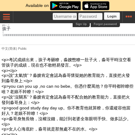
Available on
Login
Sign Up
Forgot password
がい
こ
孩
子
こ
う
中文(简体)
Public
<p>考試成績出來，孩子考砸瞭，淼嫂憋瞭一肚子火，淼哥平時沒空看
管孩子的成績，現在也不敢輕易發言。</p>
<p></p>
<p>說“太氣憤”？淼嫂肯定會認為淼哥懷疑她的教育能力，直接把火發
到淼哥身上:</p>
<p>you can you up ,no can no bebe。你憑什麼罵他？你平時都幹瞭些
啥？老娘不幹瞭！</p>
<p>說“沒關系”？淼嫂肯定會認為淼哥不配合她的教育能力，直接把火
發到淼哥身上：</p>
<p>good good study day day up。你不教育他就算瞭，你還縱容他當
好人？老娘不幹瞭！</p>
<p>淼哥身無長物，沒權沒錢，能討到老婆全靠眼明手快、做多話少。
</p>
<p>女人心海底針，淼哥就是那無處不在的水。</p>
<p></p>