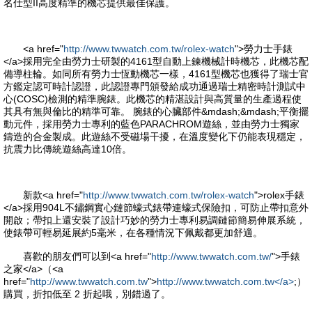
名仕型II高度精準的機芯提供最佳保護。
<a href="
http://www.twwatch.com.tw/rolex-watch
">勞力士手錶
</a>採用完全由勞力士研製的4161型自動上鍊機械計時機芯，此機芯配
備導柱輪。如同所有勞力士恆動機芯一樣，4161型機芯也獲得了瑞士官
方鑑定認可時計認證，此認證專門頒發給成功通過瑞士精密時計測試中
心(COSC)檢測的精準腕錶。此機芯的精湛設計與高質量的生產過程使
其具有無與倫比的精準可靠。 腕錶的心臟部件&mdash;&mdash;平衡擺
動元件，採用勞力士專利的藍色PARACHROM遊絲，並由勞力士獨家
鑄造的合金製成。此遊絲不受磁場干擾，在溫度變化下仍能表現穩定，
抗震力比傳統遊絲高達10倍。
新款<a href="
http://www.twwatch.com.tw/rolex-watch
">rolex手錶
</a>採用904L不鏽鋼實心鏈節蠔式錶帶連蠔式保險扣，可防止帶扣意外
開啟；帶扣上還安裝了設計巧妙的勞力士專利易調鏈節簡易伸展系統，
使錶帶可輕易延展約5毫米，在各種情況下佩戴都更加舒適。
喜歡的朋友們可以到<a href="
http://www.twwatch.com.tw/
">手錶
之家</a>（<a
href="
http://www.twwatch.com.tw
">
http://www.twwatch.com.tw</a>
;）
購買，折扣低至 2 折起哦，別錯過了。