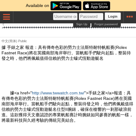
Available on
Login
Sign Up
Forgot password
て
p��������������������������������������������������������������
中文(简体)
Public
據 手錶之家 報道：具有傳奇色彩的勞力士法斯特耐特帆船賽(Rolex
Fastnet Race)將在英國南部海岸舉行。當帆船手們駛向起點，整裝待
發之時，他們將佩戴值得信賴的勞力士蠔式恆動遊艇名
據<a href="
http://www.twwatch.com.tw/
">手錶之家</a>報道：具
有傳奇色彩的勞力士法斯特耐特帆船賽(Rolex Fastnet Race)將在英國
南部海岸舉行。當帆船手們駛向起點，整裝待發之時，他們將佩戴值得
信賴的勞力士蠔式恆動遊艇名仕型II腕錶，確保在槍響的一剎那破浪前
進。這款獲得天文臺認證的專業帆船賽計時腕錶如同參賽的帆船一樣，
將最新科技與久經考驗的傳統完美結合。