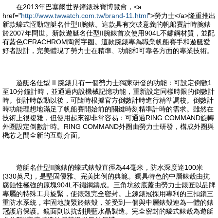
在2013年巴塞爾世界鐘錶珠寶博覽會，<a
href="
http://www.twwatch.com.tw/brand-11.html
">勞力士</a>隆重推出
新款蠔式恆動遊艇名仕型II腕錶。這款具有突破意義的帆船賽計時腕錶
於2007年問世。新款遊艇名仕型II腕錶首次使用904L不鏽鋼材質，並配
有藍色CERACHROM陶質字圈。這款腕錶專為職業帆船賽手和遊艇愛
好者設計，完美體現了勞力士在精準、功能和可靠各方面的專業技術。
遊艇名仕型 II 腕錶具有一個勞力士獨家研發的功能：可設定倒數1
至10分鐘計時，並通過內設機械記憶功能，重新設定同樣時限的倒數計
時。倒計時啟動以後，可隨時根據官方倒數計時進行精準調校。倒數計
時功能理想地滿足了帆船賽開始前的關鍵時刻精準計時的需求。雖然在
技術上很複雜，但使用起來卻非常容易：可通過RING COMMAND旋轉
外圈設定倒數計時。RING COMMAND外圈由勞力士研發，構成外圈與
機芯之間全新的互動介面。
遊艇名仕型II腕錶的蠔式錶殼直徑為44毫米，防水深度達100米
(330英尺)，是堅固優雅、完美比例的典範。獨具特色的中層錶殼由抗
腐蝕性極強的原塊904L不鏽鋼鑄成。三角坑紋底蓋由勞力士錶匠以品牌
專屬的特殊工具旋緊，使錶殼完全密封。上鍊錶冠採用專利的三扣鎖三
重防水系統，牢固地旋緊於錶殼，並受到一個與中層錶殼連為一體的錶
冠護肩保護。鏡面則以抗刮損藍水晶製造。完全密封的蠔式錶殼為遊艇