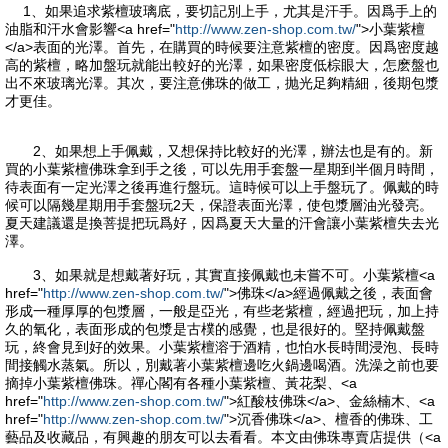
1、如果追求紫檀玻璃底，要切記別上手，尤其是汗手。因爲手上的
油脂和汗水會影響<a href="
http://www.zen-shop.com.tw/
">小葉紫檀
</a>表面的光澤。首先，在購買的時候要注意紫檀的密度。因爲密度越
高的紫檀，略加盤玩就能出較好的光澤，如果密度低棕眼大，怎麽盤也
出不來玻璃光澤。其次，要注意佛珠的做工，抛光足夠精細，後期包漿
才更佳。
2、如果想上手佩戴，又想保持比較好的光澤，辦法也是有的。新
買的小葉紫檀佛珠拿到手之後，可以先用手套盤一星期到半個月時間，
待表面有一定光澤之後再進行盤玩。這時候可以上手盤玩了。佩戴的時
候可以隔幾星期用手套盤玩2天，保證表面光澤，使包漿層油光發亮。
夏天建議還是換菩提把玩爲好，因爲夏天大量的汗會讓小葉紫檀失去光
澤。
3、如果就是想戴著好玩，其實直接佩戴也未嘗不可。小葉紫檀<a
href="
http://www.zen-shop.com.tw/
">佛珠</a>經過佩戴之後，表面會
形成一種厚厚的包漿層，一般是亞光，有些老紫檀，經過把玩，加上持
久的氧化，表面形成的包漿是古樸的感覺，也是很好的。堅持佩戴盤
玩，終會見到好的效果。小葉紫檀溶于酒精，也怕水長時間浸泡、長時
間接觸水蒸氣。所以，別戴著小葉紫檀邊吃火鍋邊喝酒。洗澡之前也要
摘掉小葉紫檀佛珠。禪心閣有各種小葉紫檀、黃花梨、<a
href="
http://www.zen-shop.com.tw/
">紅酸枝佛珠</a>、金絲楠木、<a
href="
http://www.zen-shop.com.tw/
">沉香佛珠</a>、檀香的佛珠、工
藝品及收藏品，有興趣的朋友可以去看看。本文由佛珠專賣店提供（<a