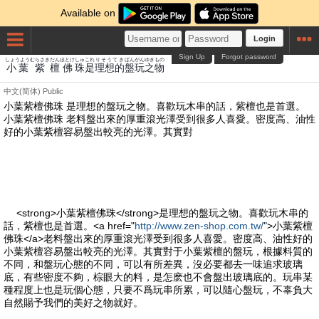
Available on
Login
Sign Up
Forgot password
しょうよう
むらさき
だん
ほとけ
しゅ
これ
りそうてき
ばん
がん
ゆき
もの
小葉
紫
檀
佛
珠
是
理想的
盤
玩
之
物
中文(简体)
Public
小葉紫檀佛珠 是理想的盤玩之物。喜歡玩木串的話，紫檀也是首選。
小葉紫檀佛珠 老料盤出來的厚重滾光澤受到很多人喜愛。密度高、油性
好的小葉紫檀容易盤出較亮的光澤。其實對
<strong>小葉紫檀佛珠</strong>是理想的盤玩之物。喜歡玩木串的
話，紫檀也是首選。<a href="
http://www.zen-shop.com.tw/
">小葉紫檀
佛珠</a>老料盤出來的厚重滾光澤受到很多人喜愛。密度高、油性好的
小葉紫檀容易盤出較亮的光澤。其實對于小葉紫檀的盤玩，根據料質的
不同，和盤玩心態的不同，可以有所差異，沒必要都去一味追求玻璃
底，有些密度不夠，棕眼大的料，是怎麽也不會盤出玻璃底的。玩串某
種程度上也是玩個心態，只要不爲玩串所累，可以隨心盤玩，不辜負大
自然賜予我們的美好之物就好。