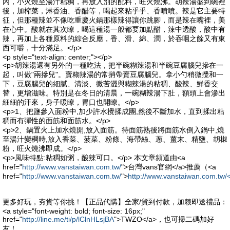
內，小火燒至湯汁粘稠，再放入別的配料，旺火燒沸。胡辣湯盛到碗裡
後，加榨菜，淋香油、香醋等，喝起來粘乎乎、香噴噴。辣是它主要特
征，但那種辣並不像吃重慶火鍋那樣辣得讓你跳腳，而是辣在嘴裡，美
在心中。酸就在其次瞭，喝這種湯一般都要加點醋，辣中透酸，酸中有
辣，再加上各種原料的綜合反應，香、滑、綿、潤，於吞咽之餘又有東
西可嚼，十分滿足。</p>
<p style="text-align: center;"></p>
<p>胡辣湯還有另外的一種吃法，把半碗糊辣湯和半碗豆腐腦兒摻在一
起，叫做"兩摻兒"。賣糊辣湯的常捎帶賣豆腐腦兒。拿小勺稍微攪和一
下，豆腐腦兒的細膩、清淡、微苦澀與糊辣湯的粘稠、酸辣、鮮香交
替，更增滋味。特別是在冬日的清晨，一碗糊辣湯下肚，額頭上會滲出
細細的汗來，身子暖瞭，胃口也開瞭。</p>
<p>1、把鹽參入面粉中,加少許水攪揉成團,然後不斷加水，直到揉出粘
稠而有彈性的面筋和面筋水。</p>
<p>2、鍋置火上加水燒開,放入面筋。待面筋熟後將面筋水倒入鍋中,燒
至湯汁變稠時,放入香菜、菠菜、粉條、海帶絲、蔥、薑末、精鹽、胡椒
粉，旺火燒沸即成。</p>
<p>風味特點:粘稠如粥，酸辣可口。</p> 本文章頻道由<a
href="
http://www.vanstaiwan.com.tw/
">台灣vans官網</a>推薦（<a
href="
http://www.vanstaiwan.com.tw/
">
http://www.vanstaiwan.com.tw/
更多好玩，夯貨等你挑！【正品代購】全家/貨到付款，加赖即送禮品：
<a style="font-weight: bold; font-size: 16px;"
href="
http://line.me/ti/p/lClnHLsjBA
">TWZO</a>，也可掃二碼加好
友！