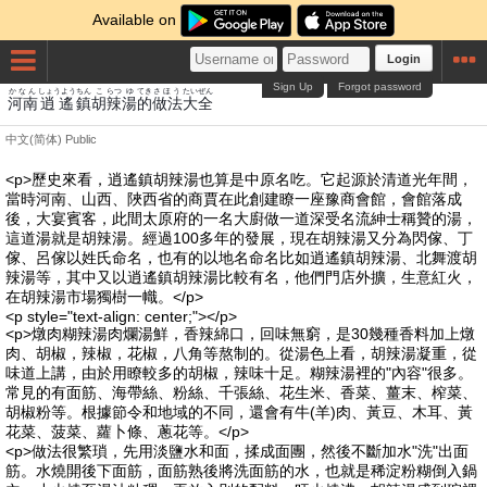
Available on
Login
Sign Up
Forgot password
かなん
しょうよう
ちん
こ
らつ
ゆ
てき
さほう
たいぜん
河南
逍遙
鎮
胡
辣
湯
的
做法
大全
中文(简体)
Public
<p>歷史來看，逍遙鎮胡辣湯也算是中原名吃。它起源於清道光年間，
當時河南、山西、陜西省的商賈在此創建瞭一座豫商會館，會館落成
後，大宴賓客，此間太原府的一名大廚做一道深受名流紳士稱贊的湯，
這道湯就是胡辣湯。經過100多年的發展，現在胡辣湯又分為閃傢、丁
傢、呂傢以姓氏命名，也有的以地名命名比如逍遙鎮胡辣湯、北舞渡胡
辣湯等，其中又以逍遙鎮胡辣湯比較有名，他們門店外擴，生意紅火，
在胡辣湯市場獨樹一幟。</p>
<p style="text-align: center;"></p>
<p>燉肉糊辣湯肉爛湯鮮，香辣綿口，回味無窮，是30幾種香料加上燉
肉、胡椒，辣椒，花椒，八角等熬制的。從湯色上看，胡辣湯凝重，從
味道上講，由於用瞭較多的胡椒，辣味十足。糊辣湯裡的"內容"很多。
常見的有面筋、海帶絲、粉絲、千張絲、花生米、香菜、薑末、榨菜、
胡椒粉等。根據節令和地域的不同，還會有牛(羊)肉、黃豆、木耳、黃
花菜、菠菜、蘿卜條、蔥花等。</p>
<p>做法很繁瑣，先用淡鹽水和面，揉成面團，然後不斷加水"洗"出面
筋。水燒開後下面筋，面筋熟後將洗面筋的水，也就是稀淀粉糊倒入鍋