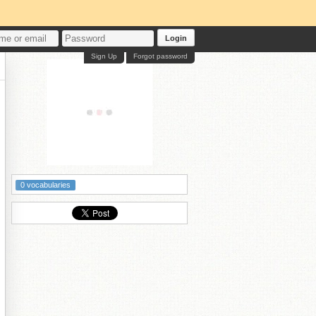
Login
Sign Up
Forgot password
0 vocabularies