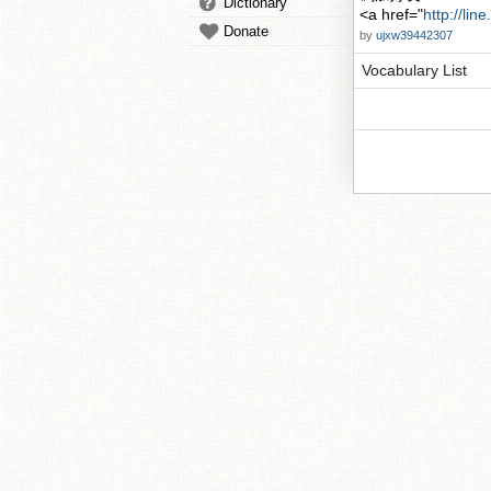
Dictionary
<a href="
http://lin
Donate
by
ujxw39442307
Vocabulary List