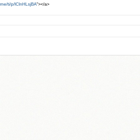
e.me/ti/p/lClnHLsjBA
"></a>