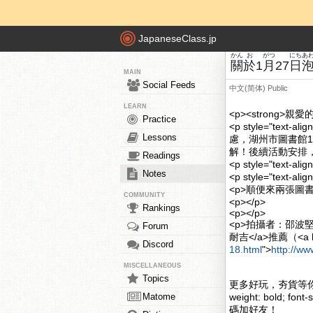
JapaneseClass.jp
かん
お
がつ
にち
あ
關
於
1
月
27
日
MAIN
Social Feeds
中文(简体)
Public
LEARN
<p><strong>親愛的
Practice
<p style="te
Lessons
慮，湖州市圖書館1
解！後續活動安排
Readings
<p style="text-
Notes
<p style="text-al
<p>順便來兩張圖
COMMUNITY
<p></p>
Rankings
<p></p>
Forum
耐吉</a>推薦（<a h
Discord
18.html
">
http://w
MISCELLANEOUS
Topics
更多好玩，夯貨等你挑
Matome
weight: bold; font-s
碼加好友！