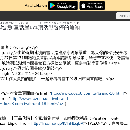
Available on
わ
あわ
さかな
どうわ
や
き
かつどう
ざん
てい
てき
つうち
泡
泡
魚
童話
屋
171
期
活動
暫
停
的
通知
讀者：</strong></p>
xt-align: justify;">由於近期連續雨雪，路邊結冰現象嚴重，為大傢的出行安全考
月27日第171期泡泡魚童話屋繪本講讀活動取消，給您帶來不便，敬請理
，敬請關註湖州市圖書館官方微信公眾號，更多精彩等著你哦！</p>
align: justify;">湖州市圖書館少兒部</p>
ign: right;">2018年1月26日</p>
書館工作人員拍的照片，一起來看看雪中的湖州市圖書館吧。</p>
<p>拍攝者：邵波堅</p> 本文章頁面由<a href="
http://www.dozo8.com.tw/brand-18.html
">
ref="
http://www.dozo8.com.tw/brand-
ww.dozo8.com.tw/brand-18.html</a>
;）
！【正品代購】全家/貨到付款，加赖即送禮品：<a style="font-
ize: 16px;" href="
http://line.me/ti/p/lClnHLsjBA
">TWZO</a>，也可掃二