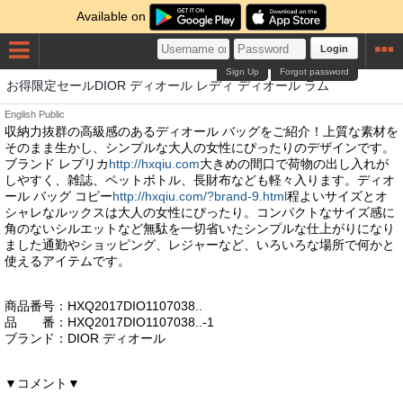
Available on
Login
Sign Up
Forgot password
お得限定セールDIOR ディオール レディ ディオール ラム
English
Public
収納力抜群の高級感のあるディオール バッグをご紹介！上質な素材を
そのまま生かし、シンプルな大人の女性にぴったりのデザインです。
ブランド レプリカ
http://hxqiu.com
大きめの間口で荷物の出し入れが
しやすく、雑誌、ペットボトル、長財布なども軽々入ります。ディオ
ール バッグ コピー
http://hxqiu.com/?brand-9.html
程よいサイズとオ
シャレなルックスは大人の女性にぴったり。コンパクトなサイズ感に
角のないシルエットなど無駄を一切省いたシンプルな仕上がりになり
ました通勤やショッピング、レジャーなど、いろいろな場所で何かと
使えるアイテムです。
商品番号：HXQ2017DIO1107038..
品 番：HXQ2017DIO1107038..-1
ブランド：DIOR ディオール
▼コメント▼