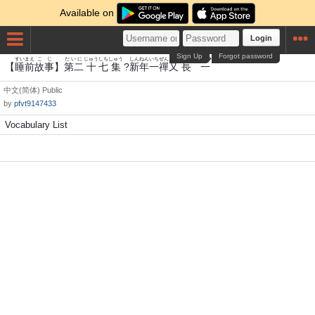
Available on
Login
Sign Up
Forgot password
すい
まえ
こじ
だいに
じゅう
しち
しゅう
しんねん
いち
ぜん
また
ちょう
いちE�灸
【
睡
前
故事
】
第二
十
七
集
?
新年
一
禪
又
長
一
中文(简体)
Public
by
pfvt9147433
Vocabulary List