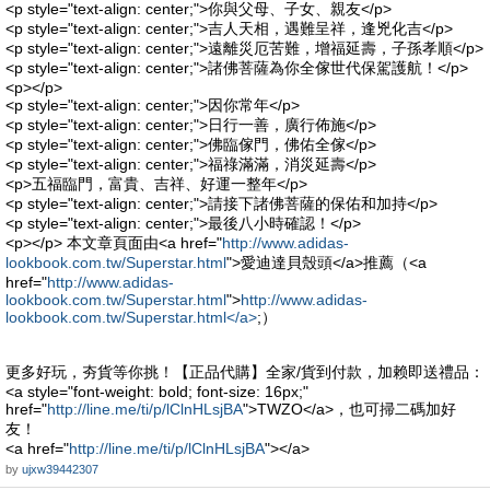
<p style="text-align: center;">你與父母、子女、親友</p>
<p style="text-align: center;">吉人天相，遇難呈祥，逢兇化吉</p>
<p style="text-align: center;">遠離災厄苦難，增福延壽，子孫孝順</p>
<p style="text-align: center;">諸佛菩薩為你全傢世代保駕護航！</p>
<p></p>
<p style="text-align: center;">因你常年</p>
<p style="text-align: center;">日行一善，廣行佈施</p>
<p style="text-align: center;">佛臨傢門，佛佑全傢</p>
<p style="text-align: center;">福祿滿滿，消災延壽</p>
<p>五福臨門，富貴、吉祥、好運一整年</p>
<p style="text-align: center;">請接下諸佛菩薩的保佑和加持</p>
<p style="text-align: center;">最後八小時確認！</p>
<p></p> 本文章頁面由<a href="
http://www.adidas-
lookbook.com.tw/Superstar.html
">愛迪達貝殼頭</a>推薦（<a
href="
http://www.adidas-
lookbook.com.tw/Superstar.html
">
http://www.adidas-
lookbook.com.tw/Superstar.html</a>
;）
更多好玩，夯貨等你挑！【正品代購】全家/貨到付款，加赖即送禮品：
<a style="font-weight: bold; font-size: 16px;"
href="
http://line.me/ti/p/lClnHLsjBA
">TWZO</a>，也可掃二碼加好
友！
<a href="
http://line.me/ti/p/lClnHLsjBA
"></a>
by
ujxw39442307