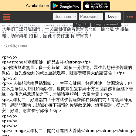
Available on
Login
Sign Up
Forgot password
だい
ねん
はつ
に
ほう
こううん
りん
もん
じゅう
ほう
しょぶつ
ぼさつ
せい
じゅ
い
こうもん
まえ
かいもん
げい
ほとけ
せつ
ふく
大
年
初
二
逢
好運
臨
門
，
十
方
諸佛
菩薩
齊
聚
胃
黄門
前
！
開門
迎
佛
接
福
ほう
じょ
い
ちん
たく
しょう
ざい
じゅう
これ
へいあん
こううん
ちょう
しゅ
い
き
報
，
助
胃
鎮
宅
招
財
，
從
此
平安
好運
長
守
胃
黄
！
中文(简体)
Public
<p></p>
<p><strong>阿彌陀佛，師兄吉祥</strong></p>
<p>佛法無邊無量，多一分恭敬，就多一分功德。眾生若想得佛菩薩的
保佑，首先要做到的就是至誠敬奉、隨喜贊嘆偉大的諸菩薩！</p>
<p></p>
<p>人人都想遠離災禍邪氣，一生平安健康、好運連連、財源滾滾，但
並不是每個人都能如願以償。世間眾生隻有與十方三世諸佛菩薩結下善
緣，在佛光慈悲護佑之下，才能諸事順利、大富大貴！</p>
<p>大年初二，好運臨門！十方諸佛菩薩齊聚在你傢門前！青雲與師兄
們一起開門迎佛，助誠心接下福報的你驅散鬼神、鎮宅招財，從此平
安、好運、財富長守你傢！</p>
<p></p>
<p></p>
<p></p>
<p><strong>大年初二，開門迎進四大菩薩</strong><strong></strong>