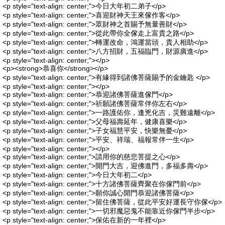
<p style="text-align: center;">今日大年初二弟子</p>
<p style="text-align: center;">喜迎財神天王來傢作客</p>
<p style="text-align: center;">眾財神之首賜予無量善財</p>
<p style="text-align: center;">從此帶你全傢走上富貴之路</p>
<p style="text-align: center;">轉運改命，鴻運當頭，貴人相助</p>
<p style="text-align: center;">八方招財，五福臨門，財源廣進</p>
<p style="text-align: center;"></p>
<p><strong>恭喜你</strong></p>
<p style="text-align: center;">有緣得到諸佛菩薩賜予的金鑰匙 </p>
<p style="text-align: center;"></p>
<p style="text-align: center;">恭迎諸佛菩薩進傢門</p>
<p style="text-align: center;">祈願諸佛菩薩常伴你左右</p>
<p style="text-align: center;">一路護佑你，逢兇化吉，災難遠離</p>
<p style="text-align: center;">父母福壽延年，健康喜樂</p>
<p style="text-align: center;">子女福慧平安，快樂無憂</p>
<p style="text-align: center;">平安、祥瑞、福報常伴一生</p>
<p style="text-align: center;"></p>
<p style="text-align: center;">請用你的慈悲菩提之心</p>
<p style="text-align: center;">開門大吉，迎佛進門，多福多壽</p>
<p style="text-align: center;">今日大年初二</p>
<p style="text-align: center;">十方諸佛菩薩齊聚在你傢門前</p>
<p style="text-align: center;">願你誠心開門恭迎諸佛菩薩</p>
<p style="text-align: center;">留住佛菩薩，從此平安好運長守你傢</p>
<p style="text-align: center;">一切邪魔惡鬼不能靠近你傢門半步</p>
<p style="text-align: center;">保佑在新的一年裡</p>