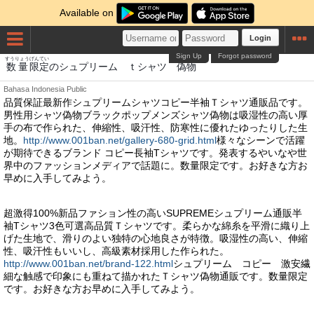
Available on
Login
Sign Up
Forgot password
すうりょう
げんてい
にせもの
数量
限定
のシュプリーム ｔシャツ
偽物
Bahasa Indonesia
Public
品質保証最新作シュプリームシャツコピー半袖Ｔシャツ通販品です。
男性用シャツ偽物ブラックポップメンズシャツ偽物は吸湿性の高い厚
手の布で作られた、伸縮性、吸汗性、防寒性に優れたゆったりした生
地。
http://www.001ban.net/gallery-680-grid.html
様々なシーンで活躍
が期待できるブランド コピー長袖Tシャツです。発表するやいなや世
界中のファッションメディアで話題に。数量限定です。お好きな方お
早めに入手してみよう。
超激得100%新品ファション性の高いSUPREMEシュプリーム通販半
袖Tシャツ3色可選高品質Ｔシャツです。柔らかな綿糸を平滑に織り上
げた生地で、滑りのよい独特の心地良さが特徴。吸湿性の高い、伸縮
性、吸汗性もいいし、高級素材採用した作られた。
http://www.001ban.net/brand-122.html
シュプリーム コピー 激安繊
細な触感で印象にも重ねて描かれたＴシャツ偽物通販です。数量限定
です。お好きな方お早めに入手してみよう。