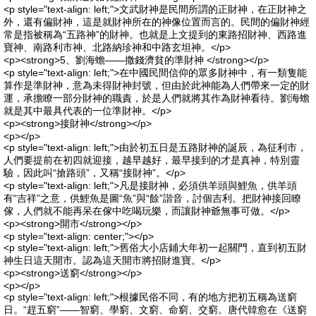
<p style="text-align: left;">文武財神是民間所謂的正財神，在正財神之
外，還有偏財神，這是就財神所在的神像位置而言的。民間的偏財神經
常是指被稱為“五路神”的財神。也就是上文提到的東路招財神、西路進
寶神、南路利市神、北路納珍神和中路玄坦神。</p>
<p><strong>5、劉海蟾——撒錢濟貧的準財神 </strong></p>
<p style="text-align: left;">在中國民間信仰的眾多財神中，有一類隻能
算作是準財神，意為未得財神封號，但由於此神能為人們帶來一定的財
運，承擔瞭一部分財神的職責，於是人們就將其作為財神看待。劉海蟾
就是其中最具代表的一位準財神。</p>
<p><strong>接財神</strong></p>
<p></p>
<p style="text-align: left;">由於初五日是五路財神的誕辰，為征利市，
人們要提前在初四就迎接，越早越好，最早接到的才是真神，特別靈
驗，因此叫“搶路頭”，又稱“接財神”。</p>
<p style="text-align: left;">凡是接財神，必須供羊頭與鯉魚，供羊頭
有“吉祥”之意，供鯉魚是圖“魚”與“餘”諧音，討個吉利。把財神接回瞭
傢，人們就不能再呆在傢中吃喝玩樂，而讓財神爺無事可做。</p>
<p><strong>開市</strong></p>
<p style="text-align: center;"></p>
<p style="text-align: left;">舊俗大小店鋪大年初一起關門，直到初五財
神生日這天開市。認為這天開市將招財進寶。</p>
<p><strong>送窮</strong></p>
<p></p>
<p style="text-align: left;">根據民俗不同，有的地方把初五稱為送窮
日。“趕五窮”——智窮、學窮、文窮、命窮、交窮。唐代韓愈在《送窮