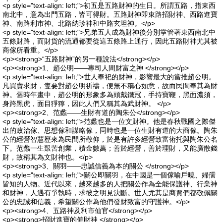
<p style="text-align: left;">初五是五路財神的生日。所謂五路，指東西
南北中，意為出門五路，皆可得財。五路財神即東路招財神、西路進寶
神、南路利市神、北路納珍神和中路玄坦神。</p>
<p style="text-align: left;">兄弟五人成為財神後分別掌管著東西南北中
五條財路，而財貨的流通都要從這五條路上通行，因此五路財神尤其被
商傢所看重。</p>
<p><strong>“五路財神”的另一種說法</strong></p>
<p><strong>1、趙公明——專司人間財富之神 </strong></p>
<p style="text-align: left;">世人奉祀的財神，影響最大的當推趙公明。
凡買賣求財，隻要對趙公明祈禱，便無不稱心如意，故而民間奉其為財
神。舊時年畫中，趙公明的形象多為頭戴鐵冠，手持寶鞭，黑面濃須，
身跨黑虎，面目猙獰，因此人們又稱其為武財神。 </p>
<p><strong>2、范蠡——生財有道的陶朱公</strong></p>
<p style="text-align: left;">范蠡也是一位文財神。他是春秋戰國之際傑
出的政治傢、思想傢和謀略傢，同時也是一位生財有道的大商傢。陶朱
公的經營智慧歷來為民間所敬仰，於是有許多經營致富術托與陶朱公名
下。范蠡一生艱苦創業，積金數萬；善於經營，善於理財，又能廣散錢
財，故稱其為文財神也。</p>
<p><strong>3、關羽——忠誠信義為本的關公 </strong></p>
<p style="text-align: left;">關公即關羽，在中國是一個傢喻戶曉、婦孺
皆知的人物。近代以來，越來越多的人把關公作為全能保護神、行業神
和財神，人遇有爭執時，求彼之明見決斷。世人尤其是商賈們都敬佩關
公的忠誠和信義，希望關公作為他們發財致富的守護神。</p>
<p><strong>4、五路神及利市仙官</strong></p>
<p><strong>招財進寶的偏財神 </strong></p>