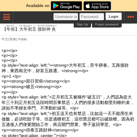
Available on
Login
Sign Up
Forgot password
ねん
ぞく
だい
ねん
はつ
ご
せつ
ざい
かみ
きゅう
【
年
俗
】
大
年
初
五
接
財
神
灸
中文(简体)
Public
<p></p>
<p></p>
<p></p>
<p style="text-align: left;"><strong>大年初五，艮牛耕春。五路接財
神，東西南北中，財富五路通。</strong></p>
<p>1 </p>
<p><strong>節日習俗</strong></p>
<p><strong>破五</strong></p>
<p></p>
<p style="text-align: left;">正月初五又被稱作“破五日”，人們認為從大
年三十到正月初五這段時間百事禁忌，人們的很多活動都受到瞭約束，
諸如不準婦女串門、不準動針線等。</p>
<p style="text-align: left;">初五這天也有禁忌，比如這一天不能用生米
做飯，必須吃餃子等。但是過瞭初五，這些禁忌都可以破除瞭。因為初
五過後人們便要開始工作，商店開門營業、學子返回學堂。</p>
<p><strong>供奉五路財神</strong></p>
<p style="text-align: center;"></p>