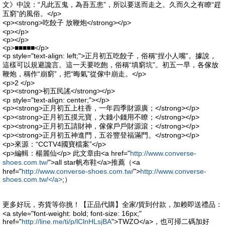
文》中說：“凡此五鬼，為吾五患”，所以要送而走之。久而久之有瞭“趕
五窮”的風俗。</p>
<p><strong>吃餃子 放鞭炮</strong></p>
<p></p>
<p></p>
<p>■■■■■</p>
<p style="text-align: left;">正月初五吃餃子，俗稱“捏小人嘴”。據說，
這樣可以規避讒言。這一天要吃飽，俗稱“填窮坑”。初五一早，各傢放
鞭炮，稱作“崩窮”，把“晦氣”從傢中崩走。</p>
<p>2 </p>
<p><strong>初五民謠</strong></p>
<p style="text-align: center;"></p>
<p><strong>正月初五上柱香，一年四季財源廣；</strong></p>
<p><strong>正月初五摸元寶，大錢小錢用不瞭；</strong></p>
<p><strong>正月初五請財神，傢傢戶戶財源滾；</strong></p>
<p><strong>正月初五神進門，五谷豐登福滿門。</strong></p>
<p>來源：“CCTV4國寶檔案”</p>
<p>編輯：楊麗仙</p> 此文章由<a href="
http://www.converse-
shoes.com.tw/
">all star帆布鞋</a>推薦（<a
href="
http://www.converse-shoes.com.tw/
">
http://www.converse-
shoes.com.tw/</a>
;）
更多好玩，夯貨等你挑！【正品代購】全家/貨到付款，加赖即送禮品：
<a style="font-weight: bold; font-size: 16px;"
href="
http://line.me/ti/p/lClnHLsjBA
">TWZO</a>，也可掃二碼加好