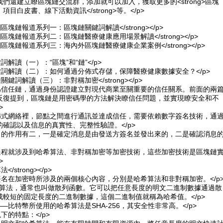
們還建立瞭區塊鏈交流群，添加就可以加入，獲取更多的<strong>區塊
目白皮書、線下活動資訊</strong>等。</p>
動脈網區塊鏈報道系列一：區塊鏈關鍵詞解讀</strong></p>
動脈網區塊鏈報道系列二：區塊鏈醫療健康應用場景解讀</strong></p>
動脈網區塊鏈報道系列三：海內外區塊鏈醫療健康企業案例</strong></p>
詞解讀（一）：“區塊”和“鏈”</p>
鍵詞解讀（二）：如何通過分佈式存儲，保障醫療健康數據安全？</p>
塊鏈關鍵詞解讀（三）：非對稱加密</strong></p>
稱為信任鏈，通過身份認證建立對現代商業至關重要的信任關系。前面的兩
反復提到，區塊鏈是用密碼學的方法解決瞭信任問題，並實現瞭安全和不
>
分佈式網絡裡，節點之間進行通訊並達成信任，需要依賴數字簽名技術，通
確認以及信息的真實性、完整性驗證。</p>
簽名的作用有二，一是確定消息是由發送方簽名並發出來的，二是確認消息
的過程就涉及到哈希算法、非對稱加密等加密技術，這些加密技術是區塊鏈
>
法</strong></p>
簽名在加密時所涉及的兩個核心內容，分別是哈希算法和非對稱加密。</p
H）算法，通常也叫做散列函數。它可以把任意長度的明文二進制數據通過散
成較短的固定長度的二進制數據，這個二進制值就稱為哈希值。</p>
——比特幣所使用的哈希算法是SHA-256，其安全性非常高。</p>
下的特點：</p>