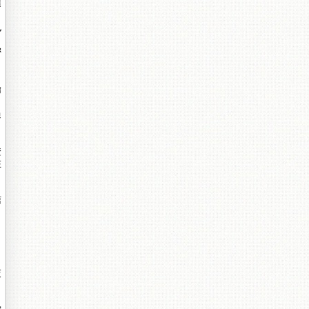
頂
也
密
鑰
過
證
在
信
交