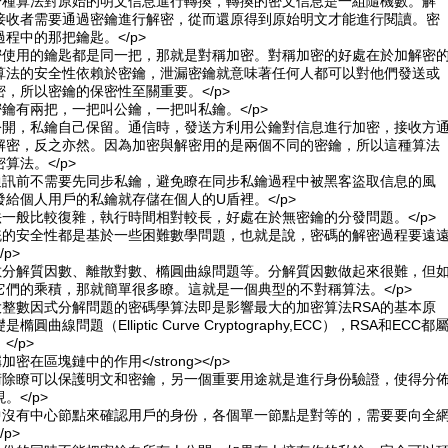
過一種算法對原始的明文信息進行轉換，轉換的密文信息是一組隨機數。解
接收者需要通過密鑰進行解密，從而還原得到原始明文才能進行閱讀。密
程中的那把鑰匙。</p>
解密使用的鑰匙都是同一把，那就是對稱加密。對稱加密的好處在於加解密
算法的安全性依賴於密鑰，泄漏密鑰就意味著任何人都可以對他們發送或
，所以密鑰的保密性至關重要。</p>
密鑰有兩把，一把叫公鑰，一把叫私鑰。</p>
以公開，私鑰自己保留。通信時，發送方利用公鑰對信息進行加密，接收方
解密，反之亦然。因為加密與解密用的是兩個不同的密鑰，所以這種算法
算法。</p>
在通訊前不需要先同步私鑰，避免瞭在同步私鑰過程中被黑客盜取信息的風
給個人用戶的私鑰就存儲在個人的U盾裡。</p>
法一般比較復雜，執行時間相對較長，好處在於無密鑰的分發問題。</p>
系統的安全性都是基於一些困難數學問題，也就是說，密碼的解密過程要遠
p>
整數分解質因數、離散對數、橢圓曲線問題等。分解質因數做起來很難，但
它們的乘積，那就簡單很多瞭。這就是一個典型的不對稱算法。</p>
大整數因式分解問題的密碼學算法即是影響最大的加密算法RSA的基本原
曲線問題（Elliptic Curve Cryptography,ECC），RSA和ECC都
</p>
對稱加密在區塊鏈中的作用</strong></p>
技術除瞭可以保護明文和密鑰，另一個重要用途就是進行身份驗證，使得分
。</p>
統中沒有中心節點來確認用戶的身份，各個單一節點是對等的，需要要向全
p>