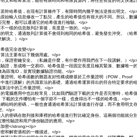
給出明文和哈希算法，能在有限時間和有限資源內，將任意長度的明文快速
定若幹哈希值，在現有計算條件下，有限時間內幾乎無法逆推出明文。</p
哪怕原始輸入信息修改一丁點兒，產生的哈希值也有很大的不同。所以，數
完整，都可以通過它的哈希值進行檢驗。</p>
度不一樣的信息散列計算後，長度是一致的。</p>
不同的明文，通過散列計算後不會得到相同的哈希值，避免發生沖突。（哈
解決。）</p>
希值完全改變</p>
希算法主要有以下幾個用處。</p>
鑰，保證密鑰安全。（私鑰是什麼，有什麼作用我們在下一段講解。）</p
塊驗證，形成唯一交易ID。哈希值是一段固定長度且極其緊湊、數據唯一
為區塊ID，並實現數據驗證功能。</p>
作量證明。哈希函數的難題友好性構成瞭基於工作量證明（POW，Proof
後文章中進行講解）的共識算法的基礎。通過哈希運算得出的符合特定要求的
算法中的工作量證明。</p>
日常的電腦應用中也比較常見，比如我們驗證下載的文件是否完整時，哈希
。下載的文件哪怕有一個字節不一樣，也會得出不一樣的哈希值。</p>
註冊網站時的密碼，一般也會通過哈希算法計算後進行存儲，而不會用明文
。</p>
戶輸入的密碼在散列後和庫裡的哈希值進行對比確定身份。這兩個功能就分
整性驗證和用戶身份驗證的應用。</p>
加密</strong></p>
加密和解密過程的一種描述。</p>