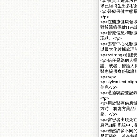
<p>實質上是算
求已經衍生出多私
<p>醫療保健生
</p>
<p>在醫療健康
對於醫療保健IT來
<p>醫療信息和
現狀。</p>
<p>盡管中心化
以最大化數據處理的
<p><strong>創
<p>信任是為病
護。或者，醫護人
醫患提供身份驗證服
<p></p>
<p style="te
信息</p>
<p>通過驗證並
</p>
<p>用於醫療供
方時，將處方藥品
格。</p>
<p>當患者出現
息添加到系統中，從
<p>雖然許多不
是正確的，並在特定