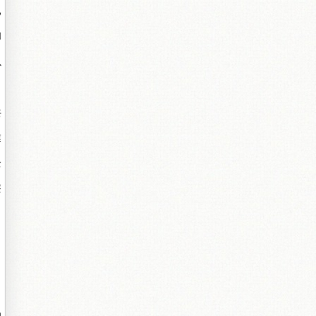
已
和
以
共
業
全
療
，
的