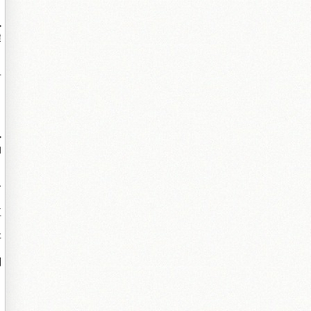
計
>
據
希
>
的
哈
值
存
別