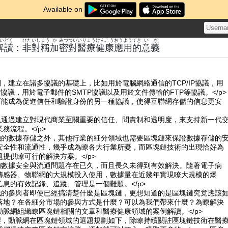
Available on
いどく
ひたいしょう
か
みつ
つい
いりょう
けんこう
おうようてき
いぎ
解讀
：
非對稱
加
密
對
醫療
健康
應用的
意義
網，建立在諸多協議的基礎上，比如用於電腦網絡通信的TCP/IP協議，用
P協議，用於電子郵件的SMTP協議以及用於文件傳輸的FTP等協議。</p
有可能成為促進信任和驗證身份的另一種協議，使得互聯網存儲的信息更安
可以通過建立對現代商業至關重要的信任、問責制和透明度，來支持新一代
務流程。</p>
金融的數據存儲之外，其他行業的細分領域也需要區塊鏈來保證數據存儲的
安全性和流通性，幾乎成為瞭各大行業所憂，而區塊鏈技術的出現恰好為
提供瞭可行的解決方案。</p>
域的數據安全與流通問題存在已久，而且長久未得到有效解決。隨著電子病
傳感器、物聯網的大規模投入使用，數據量在近幾年實現瞭大規模的爆
息的有效記錄、追蹤、管理是一個難題。</p>
領域的參與者即使已經搞清楚什麼是區塊鏈，更想知道的是區塊鏈究竟應該
落地？在各細分市場的參與方式是什麼？可以為我們帶來什麼？為瞭解決
動脈網組織瞭區塊鏈相關的文章和醫療健康領域的案例解讀。</p>
間裡，動脈網在區塊鏈領域的選題規劃如下，除瞭持續關註區塊鏈技術在醫