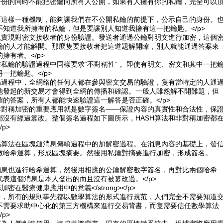
示身份的同時不能把密鑰向所有人公開，如果有人擁有你的私鑰，完全可以
需要這樣一種機制，能夠讓我們在不公開私鑰的前提下，公示自己的身份。
不知道我所擁有的私鑰，但是要讓別人知道我擁有這一把鑰匙。</p>
可以實現對密文接收者的身份驗證。發送者通過公鑰對明文進行加密，這個
鑰的人才能解開。那麼隻要接收者把這道題解開瞭，別人就能通過答案來
擁有者。</p>
在私鑰的驗證過程中同樣要求“不對稱性”， 即使有明文、密文和其中一把
一把鑰匙。</p>
交易過程中，全網絡的任何人都在參與密文交易的驗證，隻有當特定的人通
他發起的新交易才會得到全網的傳播和確認。一般人雖然解不開難題，但
的答案，所有人都能快速驗證這一解答是否正確。</p>
，非對稱加密的重要應用就是數字簽名——保證內容的真實性和合法性，保
都沒有經過篡改。整個簽名過程如下圖所示，HASH算法和非對稱加密都
p>
密碼算法在區塊鏈消息傳輸過程中的加解密過程。在消息內容的基礎上，發
做哈希運算，形成區塊摘要。然後用私鑰對摘要進行加密，形成簽名。
對消息也進行哈希運算，然後用相應的公鑰解密數字簽名，再對比兩個哈希
表這個消息是本人發出的而且沒有被篡改過。</p>
對稱加密在醫療健康應用中的意義</strong></p>
術中，所有的規則事先都以數學算法的形式進行規范，人們完全不需要知道
不需要求助中心化的第三方機構來進行交易背書，而隻需要信任數學算法
p>