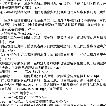
健提供者尤其重要，因為圍繞解決醫療行為中的欺詐、浪費和濫用的問題，
費者至關重要的問題。</p>
患者有不準確的醫療記錄，他們可能會質疑提供給他們的醫療服務的可信度
錄中，敏感數據泄露相關的風險非常高。區塊鏈的身份識別和治理規則，可
問權限和控制權限，以確醫療健康記錄的隱私級別與透明度，並確保隻有
看到必要的數據。</p>
病人的授權意見</strong></p>
信息記錄共享的一個關鍵因素是，需要獲得患者的同意。這是醫療信息數據
德。</p>
更改的區塊鏈信息中，捕獲患者身份的同意授權語句，可以保證醫療保健專
據。</p>
還可以在他們的手術或者護理行為前，添加知情同意書——相信區塊鏈會安
。</p>
以根據這些指示采取行動，區塊鏈可以根據身份驗證後的授權信息，提供醫
決策，以確保系統遵從患者的意願。</p>
詞解讀（一）：“區塊”和“鏈”</p>
鍵詞解讀（二）：如何通過分佈式存儲，保障醫療健康數據安全？</p>
交流群，獲取更多的區塊鏈資料、企業信息、項目白皮書、線下活動資訊等
ong>註明區塊鏈</strong>） 。參與醫療區塊鏈業務的企業也可以聯系動脈
（微信號：q19930797</strong>）進行報道。</p>
ign: center;">文|劉宗宇</p>
ign: center;">微信|q19930797</p>
-align: center;">網站、公眾號等轉載請聯系授權</p>
網所刊載內容之知識產權為動脈網及相關權利人專屬所有或持有。文中出現