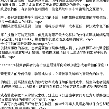
法在為人們創造信用，達成共識背書。現有的區塊鏈系統中，根據實際應用
鑰加密技術，以滿足多重簽名等更為靈活和復雜的場景。</p>
態系統是復雜的，有多個利益相關者，信息系統中有非常復雜的交互動作。
領域中，要解決數據共享和隱私之間的矛盾，解開醫療健康數據的潛在價值
說是一個非常大的挑戰。</p>
數據的權限管理至關重要，但這一過程必須簡單、成本更低，解決效率低下
數據庫在技術上可能更簡單，但是具有隱私最大化算法的分佈式區塊鏈網絡
安全性，符合HIPAA、機密性和其他監管及道德的要求。</p>
建安全和可信的護理記錄</strong></p>
人提供醫療服務的基礎。患者需要信任醫療機構人員，以其獲得正確的醫療
員相信患者誠實地執行醫囑。醫療區塊鏈項目可以通過非對稱加密手段為
務。</p>
xt-align: center;">醫療參與者的各方信息通過單向哈希加密形成哈希值的保密ID
記錄醫患雙方的身份信息，驗證成功後，立即按事先編輯的智能合約執行。
應鏈的驗證，提高醫療處方的執行效率或者保險的賠付效率。醫生為患者開
記錄在區塊鏈上，消費者可以實時查看自己的藥方以及公開透明的藥物價
死亡或者醫療事故等異常情況之後，鏈上任何知道該事實的可信方可以將該
而提高記錄的準確性和可信度。</p>
同的工具可以定期對用戶進行身份驗證，但衛生專業人員還必須確保身份聲
時間點反映用戶的狀態。</p>