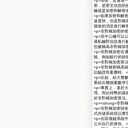
<p>加密，是通
密，是密文信息的
鑰就是加密和解密過
<p>如果加密和
速度快，但是對稱
接收的消息進行解密
<p>非對稱加密的
<p>其中公鑰可
過私鑰對信息進行
也被稱為非對稱加密
<p>非對稱加密
險。例如銀行的頒發
<p>非對稱加密算
<p>非對稱密碼
比驗證答案費時。</
<p>比如，給大
果給出幾個素數求
<p>事實上，基於
理。而比特幣的基礎是橢圓
於非對稱加密算法。
<p><strong>非
<p>非對稱加密
式存儲系統得以實現
<p>在區塊鏈系
公示自己的身份。</