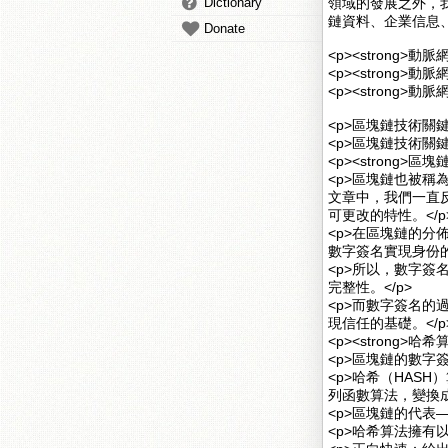
Dictionary
領域的發展之外，我
鏈資料、企業信息、項
Donate
<p><strong>
<p><strong>
<p><strong>
<p>區塊鏈技術關鍵
<p>區塊鏈技術關
<p><strong>區
<p>區塊鏈也被
文章中，我們一直
可更改的特性。</p
<p>在區塊鏈的
數字簽名實現身份的
<p>所以，數字
完整性。</p>
<p>而數字簽名
現信任的基礎。</p
<p><strong>哈希算
<p>區塊鏈的數字
<p>哈希（HAS
列函數算法，變換
<p>區塊鏈的代表
<p>哈希算法擁有以