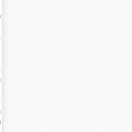
的
通
遠
如
屬
佈
網