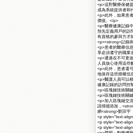
<p>這對醫療保
成為系統提供者和付
<p>此外，如果
價值。</p>
<p>醫療健康記
預先定義用戶的訪
有資格的參與方才能
<p><strong>記錄
<p>患者的醫療
享必須遵守的職業道
<p>通過在不可
人員放心使用這些數
<p>此外，患者
地保存這些授權信息
<p>醫護人員可
健康記錄的訪問控制
<p>區塊鏈技術關鍵
<p>區塊鏈技術關
<p>加入區塊鏈
請掃描添加，<str
網<strong>劉宗宇
<p style="text-al
<p style="text-al
<p style="text
<p>聲明：動脈