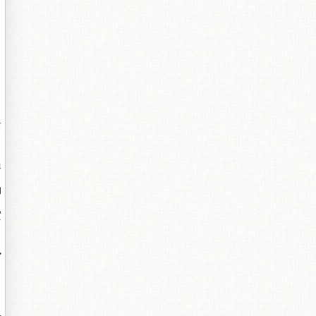
篇
過
的
實
>