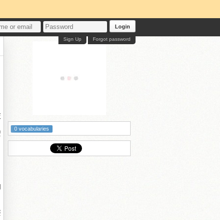
Login
Sign Up
Forgot password
>
交
0 vocabularies
安
如
療