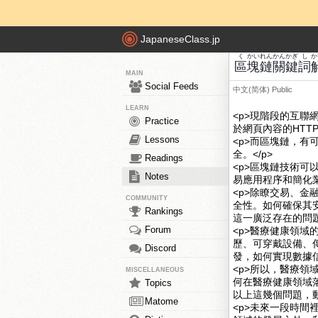
JapaneseClass.jp
く
かい
れん
かん
かぎ
し
か
區
塊
鏈
關
鍵
詞
MAIN
Social Feeds
中文(简体)
Public
LEARN
<p>現階段的互聯
Practice
於網頁內容的HTT
Lessons
<p>而區塊鏈，
全。</p>
Readings
<p>區塊鏈技術
Notes
易應用程序和簡化業
<p>除瞭交易、
COMMUNITY
全性。如何確保其
Rankings
這一廣泛存在的問題
Forum
<p>醫療健康領
歷、可穿戴設備、
Discord
發，如何實現數據信
<p>所以，醫療
MISCELLANEOUS
何在醫療健康領域
Topics
以上這幾個問題，
Matome
<p>未來一段時