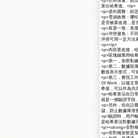
<p>正向快速：
算出哈希值。</p>
<p>逆向困難：給
<p>雪崩效應：
是否被篡改過，是否
<p>長度一致：長
<p>沖突避免：
沖突可用一定方法來
<p></p>
<p>內容更改後，哈
<p>區塊鏈應用哈
<p>第一，加密私
<p>第二，數據區
數值表示形式，可做
<p>第三，實現工
Of Work，以
希值，可以作為共識
<p>哈希算法在
就是一個驗證手段
<p>另外，你在
儲，防止數據庫泄密
<p>驗證時，用
是哈希算法對數據完
<p><strong>非對稱
<p>非對稱加密是