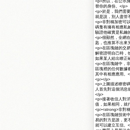
<p>所以，在公
替你的身份。</p>
<p>於是，我們
就是說，別人盡管
<p>非對稱加密
碼隻有擁有相應私
驗證他確實是私鑰的
<p>很顯然，全網
匙，也推算不出來另
<p>在區塊鏈的
解密證明自己時，
如果某人給出瞭正確
<p>在區塊鏈中
區塊裡的任何數據
其中有相應應用。</
<p></p>
<p>上圖描述瞭
人首先對這個消息
</p>
<p>接著收信人
值，如果相同，就代
<p><strong>非
<p>在區塊鏈技
易的對方是誰，更
就可以建立互信。</