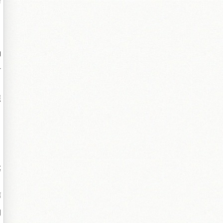
需
，
的
可
照
處
信
明