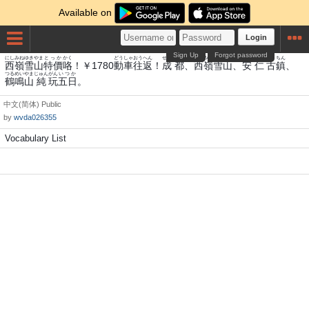
Available on
Login
Sign Up
Forgot password
にし
みね
ゆき
やま
とっか
かく
どうしゃ
おう
へん
せい
みやこ
にし
みね
ゆき
やま
あん
ひとし
こ
ちん
西
嶺
雪
山
特價
咯
！￥1780
動車
往
返
！
成
都
、
西
嶺
雪
山
、
安
仁
古
鎮
、
つる
めい
やま
じゅん
がん
いつか
鶴
鳴
山
純
玩
五日
。
中文(简体)
Public
by
wvda026355
Vocabulary List