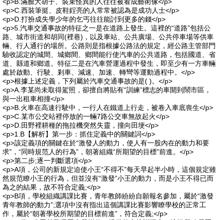
<p>B.滿臉大胡子、裝束怪異的人往往被看成藝術傢</p>
<p>C.西裝筆挺、皮鞋鋥亮的人常常被認為是成功人士</p>
<p>D.打扮成失學少年的乞丐往往能討到更多的錢</p>
<p>5.汽車交通事故的特征之一是在道路上發生。這裡的“道路”包括公
路、城市街道和胡同(裡巷)，以及車站、公共廣場、公共停車場等供車
輛、行人通行的場所。公路則是指根據公路法的規定，經公路主管部門
驗收認定的城間、城鄉間、鄉間能行使汽車的公共道路，包括國道、省
道、縣道和鄉道。特征二是在汽車營運過程中發生，即至少有一方車輛
處於啟動、行駛、剎車、減速、加速、轉彎等運動過程中。</p>
<p>根據上述定義，下列屬於汽車交通事故的是( )。</p>
<p>A.李某尚未取得駕照，卻擅自將貼有“訓練”標志的車開到鬧市區，
與一出租車相撞</p>
<p>B.火車在高速行駛中，一行人在鐵道上行走，被卷入車底喪生</p>
<p>C.某市公交站裡停放的一輛7路公交車無故起火</p>
<p>D.田野裡耕種的拖拉機突然失靈，撞向田埂</p>
<p>1.B【解析】第一步：抓住定義中的關鍵詞</p>
<p>該定義項的關鍵在於“激發人的動力，使人有一股內在的動力和要
求”，“同時規范人的行為”，朝著組織“所期望的目標”前進。</p>
<p>第二步;逐一判斷選項</p>
<p>A項，公司的新規定迫使小王“不得不”每天早起半小時，這個規定雖
然規范瞭小王的行為，但並沒有“激發”小王的動力，而是小王不得已而
為之的結果，故不符合定義;</p>
<p>B項，學校組織講課比賽，青年教師紛紛自願報名參加，屬於“激發
青年教師的動力”;選項中沒有指出這個講課比賽影響瞭學校的正常工
作，屬於“朝著學校所期望的目標前進”，符合定義;</p>