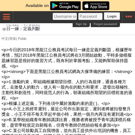
Available on
Login
Sign Up
Forgot password
にち
いち
れん
ていぎ
はんだん
ゅ
日
一
練
：
定義
判斷
中文(简体)
Public
<p>今日的2018年黑龍江公務員考試每日一練是定義判斷題，根據歷年
考情，預計2018年黑龍江公務員考試將在3月開始啟動，平時多做模擬
題練習題是很好的復習方式，既有利於掌握考點，又能夠幫助保持題
感。</p>
<p><strong>下面是黑龍江公務員考試網為大傢準備的練習：</strong>
</p>
<p>1.激勵約束，即組織根據期望目標、人的行為規律，通過各種方
式，去激發人的動力，使人有一股內在的動力和要求，迸發出積極性、
主動性和創造性，同時規范人的行為，朝著組織所期望的目標前進的過
程。</p>
<p>根據上述定義，下列各項中屬於激勵約束的是( )。</p>
<p>A.小王上班經常遲到，最近公司作出新規定，遲到者將被扣發整月
獎金，小王不得不每天早起半個小時，果然一個月內再沒有遲到過</p>
<p>B.某學校組織青年教師講課比賽，獲勝者將被授予青年講課標兵稱
號，盡管學校規定自願報名，但青年教師仍然紛紛報名參加</p>
<p>C.某公司鼓勵員工自我增值，並向員工提供外出培訓的機會，員工