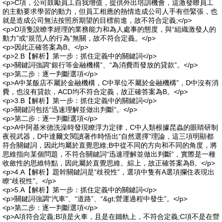
<p>C項，公司鼓勵員工自我增值，提供外出培訓機會，這激發瞭員工
的主動要求學習的動力，但員工相應的熱情造成公司人手有些緊張，也
就是造成公司無法按照所期望的目標前進，故不符合定義;</p>
<p>D項隻說瞭李經理的業務能力和為人處事的態度，與“組織激發人的
動力”或“規范人的行為”無關，故不符合定義。</p>
<p>因此正確答案為B。</p>
<p>2.B【解析】第一步：抓住定義中的關鍵詞</p>
<p>關鍵詞強調“銀行等金融機構”、“為消費而發放的貸款”。</p>
<p>第二步：逐一判斷選項</p>
<p>A中某飯店不屬於金融機構，C中單位不屬於金融機構”，D中沒有消
費，也沒有貸款，ACD均不符合定義，故正確答案為B。</p>
<p>3.B【解析】第一步：抓住定義中的關鍵詞</p>
<p>關鍵詞包括“迅速理解並做出判斷”。</p>
<p>第二步：逐一判斷選項</p>
<p>A中阿基米德洗澡時發現瞭浮力定律，C中人類根據昆蟲的眼睛研制
夜視武器，D中達爾文閱讀著作時悟出“自然選擇”理論，這三項明顯都
符合關鍵詞，因此均屬於直覺思維;B中從不同的方向和不同的角度，將
思維指向某個問題，不符合關鍵詞“迅速理解並做出判斷”，實際是一種
收斂性的思維特點，因此屬於直覺思維。綜上，故正確答案為B。</p>
<p>4.A【解析】題幹關鍵詞是“歧視性”，選項中隻有A選項攔住表現出
瞭“歧視性”。</p>
<p>5.A【解析】第一步：抓住定義中的關鍵詞</p>
<p>關鍵詞強調“汽車”、“道路”、“&gt;營運過程中發生”。</p>
<p>第二步：逐一判斷選項</p>
<p>A項符合定義;B項是火車，且是在鐵軌上，不符合定義;C項不是在營