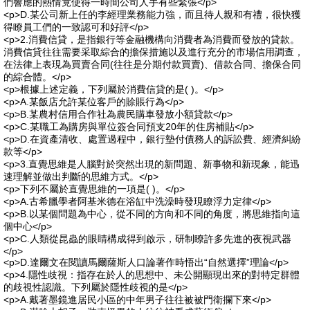
們響應的熱情竟使得一時間公司人手有些緊張</p>
<p>D.某公司新上任的李經理業務能力強，而且待人親和有禮，很快獲
得瞭員工們的一致認可和好評</p>
<p>2.消費信貸，是指銀行等金融機構向消費者為消費而發放的貸款。
消費信貸往往需要采取綜合的擔保措施以及進行充分的市場信用調查，
在法律上表現為買賣合同(往往是分期付款買賣)、借款合同、擔保合同
的綜合體。</p>
<p>根據上述定義，下列屬於消費信貸的是( )。</p>
<p>A.某飯店允許某位客戶的賒賬行為</p>
<p>B.某農村信用合作社為農民購車發放小額貸款</p>
<p>C.某職工為購房與單位簽合同預支20年的住房補貼</p>
<p>D.在資產清收、處置過程中，銀行墊付債務人的訴訟費、經濟糾紛
款等</p>
<p>3.直覺思維是人腦對於突然出現的新問題、新事物和新現象，能迅
速理解並做出判斷的思維方式。</p>
<p>下列不屬於直覺思維的一項是( )。</p>
<p>A.古希臘學者阿基米德在浴缸中洗澡時發現瞭浮力定律</p>
<p>B.以某個問題為中心，從不同的方向和不同的角度，將思維指向這
個中心</p>
<p>C.人類從昆蟲的眼睛構成得到啟示，研制瞭許多先進的夜視武器
</p>
<p>D.達爾文在閱讀馬爾薩斯人口論著作時悟出“自然選擇”理論</p>
<p>4.隱性歧視：指存在於人的思想中、未公開顯現出來的對特定群體
的歧視性認識。下列屬於隱性歧視的是</p>
<p>A.戴著墨鏡進居民小區的中年男子往往被被門衛攔下來</p>