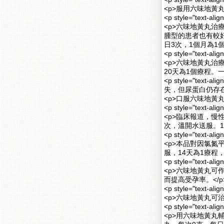
<p>服用六味地黃
<p style="text-a
<p>六味地黃丸
腫型的患者也有較
日3次，1個月為1個
<p style="text-a
<p>六味地黃丸治
20天為1個療程。
<p style="text-
失，但尿蛋白仍存在</s
<p>口服六味地黃
<p style="text-a
<p>臨床報道，慢
次，溫開水送服。10
<p style="text-al
<p>本品對因氯氮
服，14天為1療程，
<p style="text-a
<p>六味地黃丸
而提高受孕率。</p
<p style="text-
<p>六味地黃丸可
<p style="text
<p>用六味地黃