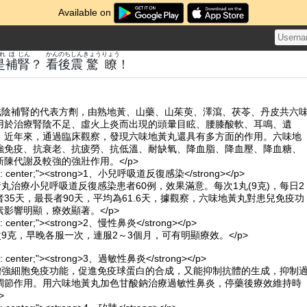
Available on
れ
ほ
じん
かん
のち
しん
きょう
りょう
是
補
腎
？
看
後
震
驚
瞭
！
是滋陰補腎的代表方劑，由熟地黃、山藥、山茱萸、澤瀉、茯苓、丹皮共六
用於治療腎陰不足、虛火上炎而出現的頭暈目眩、腰膝酸軟、耳鳴、遺
。近年來，通過臨床觀察，發現六味地黃丸還具有多方面的作用。六味地
強免疫、抗衰老、抗疲勞、抗低溫、耐缺氧、降血脂、降血壓、降血糖、
陳代謝及較強的強壯作用。</p>
align: center;"><strong>1、小兒呼吸道反復感染</strong></p>
黃丸治療小兒呼吸道反復感染患者60例，效果滿意。每次1丸(9克)，每日2
35天，最長者90天，平均為61.6天，據觀察，六味地黃丸對患兒免疫功
影響明顯，療效顯著。</p>
lign: center;"><strong>2、慢性鼻炎</strong></p>
次9克，早晚各服一次，連服2～3個月，可有明顯療效。</p>
lign: center;"><strong>3、過敏性鼻炎</strong></p>
可增強細胞免疫功能，促進免疫球蛋白的合成，又能抑制抗體的生成，抑制
調節作用。用六味地黃丸加色甘酸鈉治療過敏性鼻炎，停藥後療效維持時
>