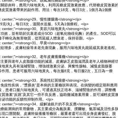
lign: center;"><strong>28、類風濕性關節炎</strong></p>
濕性關節炎時，應用六味地黃丸，利用其糖皮質激素效應，代替糖皮質激素
皮質激素帶來的副作用。用法：每次18克，每日3次，1個月為1個療
lign: center;"><strong>29、慢性腰腿痛</strong></p>
(9克/丸)，每日3次，溫開水送服。5天為1個療程。</p>
lign: center;"><strong>30、美容六味地黃丸</strong></p>
陰功效，並有助於抗衰老成分SOD（超氧化物歧化酶）的產生。SOD可以
子轉化為無害物質，從而延緩人體衰老，保持容顏。</p>
ign: center;"><strong>31、早衰</strong></p>
，皺紋增多，皮膚枯燥等未老先衰現象，服用六味地黃丸能延緩其衰老進程
lign: center;"><strong>32、老年皮膚瘙癢癥</strong></p>
機理主要與老年人皮脂腺功能的減退、皮膚缺乏皮脂滋潤及老年人植物神經
味地黃丸具有滋補腎陰，增強雄激素分泌、興奮性腺軸、減慢皮脂腺萎
等作用。患者可服用六味地黃丸，每次服8克，每日服2次，五日為一療
lign: center;"><strong>33、系統性紅斑狼瘡</strong></p>
身免疫性疾病，“漿膜炎”是本病的主要癥狀和表現。在病變的穩定期和應用
段，患者口服六味地黃丸，可通過其扶正培本、滋補腎陰的作用，調整機
皮質激素“反跳”及其它一些不良反應，協助撤減激素用量，並可減輕皮質
泌功能的反饋性抑制作用。</p>
align: center;"><strong>34、緩解迪銀片的不良反應</strong></p>
前治療銀屑病的常用藥物，其主要成分為氨肽素、撲爾敏、氨茶堿及活性多
出現口唇開裂、皮膚幹燥瘙癢等癥狀，嚴重者還可出現全身皮膚發紅、脫