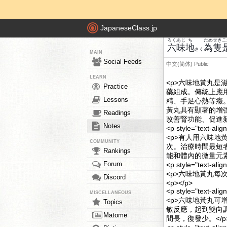
JapaneseClass.jp
ろく
あじ
ち
ため
せき
こ
六
味
地
為
隻
さく
MAIN
Social Feeds
中文(简体)
Public
LEARN
<p>六味地黃丸
Practice
藥組成。傳統上應
Lessons
精、手足心熱等癥
黃丸具有顯著的增
Readings
改善腎功能、促進新
Notes
<p style="text-
<p>有人用六味地
COMMUNITY
次。治療時間最短者
Rankings
能和體內的微量元素
Forum
<p style="text-a
<p>六味地黃丸每
Discord
<p></p>
<p style="text-a
MISCELLANEOUS
<p>六味地黃丸
Topics
敏反應，起到雙向
Matome
間長，復發少。</p