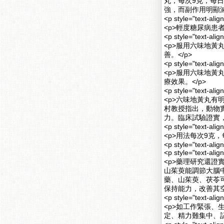
丸，每次9克，每
強，而副作用明顯減
<p style="text-al
<p>輕度糖尿病患
<p style="text-a
<p>服用六味地
善。</p>
<p style="text-a
<p>服用六味地
療效果。</p>
<p style="text-a
<p>六味地黃丸
村教授指出，動物
力。臨床試驗證實，
<p style="text-a
<p>用法每次9克，
<p style="text-alig
<p style="text-a
<p>藥理研究還
山茱萸能調節大腦
藥、山茱萸、茯苓
保持能力，改善其空
<p style="text-a
<p>如工作緊張
定、精力難集中、記