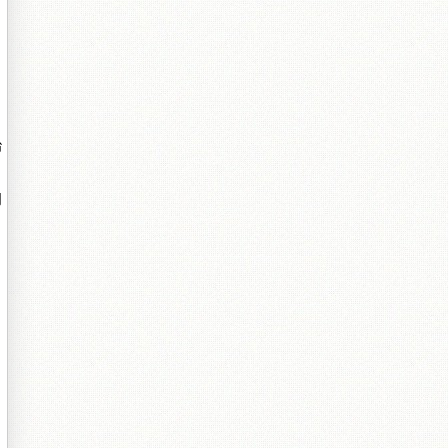
治
明
、