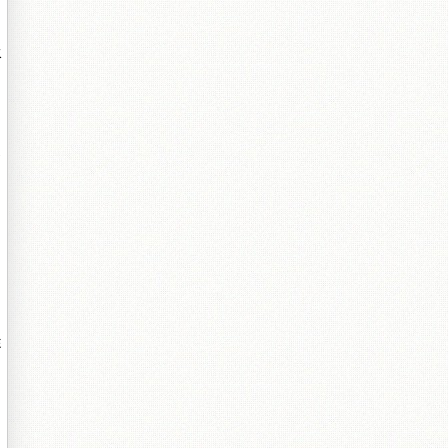
水
消
從