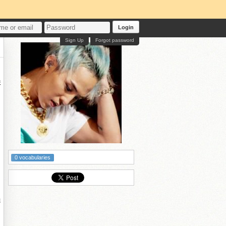
Login
Sign Up
Forgot password
味
0 vocabularies
過