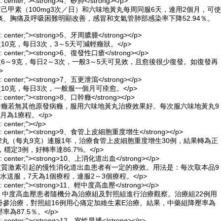
ign: center;"><strong>4、矽肺</strong></p>
防己甲素（100mg3次／日）和六味地黃丸每周同服6天，連用2個月，可使
、胸痛及呼吸困難明顯改善，感冒和支氣管肺部感染率下降52.94％。
lign: center;"><strong>5、牙周膿腫</strong></p>
10克，每日3次，3～5天可減輕癥狀。</p>
lign: center;"><strong>6、復發性口瘡</strong></p>
次6～9克，每日2～3次，一般3～5天可見效，且愈後很少復發。如復發再
>
lign: center;"><strong>7、五更泄瀉</strong></p>
次10克，每日3次，一般服一個月可痊愈。</p>
ign: center;"><strong>8、口幹癥</strong></p>
口幹癥若無其他原發病癥，服用六味地黃丸治療效果好。每次服六味地黃丸9
月為1療程。</p>
n: center;"></p>
align: center;"><strong>9、食管上皮細胞重度增生</strong></p>
—2丸（每丸9克）連服1年，治療食管上皮細胞重度增生30例，結果轉為正
穩定3例，好轉率達86.7%。</p>
lign: center;"><strong>10、上消化道出血</strong></p>
糖皮質激素引起的慢性消化道出血患者有一定的療效。用法是：每次取本品9
水送服，7天為1個療程，連服2～3個療程。</p>
lign: center;"><strong>11、輕中度高血壓</strong></p>
輕、中度高血壓患者隨機分為治療組及對照組進行治療觀察。治療組22例用
丹參治療，對照組16例用心痛定加維生素E治療。結果，中藥組降壓率為
率為87.5％。</p>
lign: center;"><strong>12、室性早搏</strong></p>