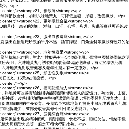
日3次，連服20天。據臨床觀察，患者服用本藥後，化療藥物的藥效顯著增
少。</p>
ign: center;"><strong>21、糖尿病</strong></p>
者除調節飲食外，加用六味地黃丸，可降低血糖、尿糖，改善癥狀。</p>
lign: center;"><strong>22、更年期綜合征</strong></p>
黃丸3個月後，患者的潮紅、潮熱、出汗、心悸、焦慮、失眠等癥狀可得以改
lign: center;"><strong>23、腦出血後遺癥</strong></p>
黃丸對腦出血後遺癥所致的半身不遂、語言障礙、口角歪斜等癥狀有較好的
lign: center;"><strong>24、老年性癡呆</strong></p>
有明顯的抗氧化作用，對老年性癡呆有一定治療作用。臺灣中國醫藥學院謝
實驗表明，六味地黃丸可誘發動物改善學習記憶障礙，有助於增強記憶
六味地黃丸對改善健忘及老年性癡呆有一定療效。</p>
lign: center;"><strong>25、頑固性失眠</strong></p>
每日3次。15天為1個療程。</p>
n: center;"></p>
lign: center;"><strong>26、提高記憶能力</strong></p>
證實，熟地黃可改善實驗性腦功能障礙和增強老人的記憶力。熟地黃、山藥
中樞神經，改善腦代謝和中樞神經遞質的傳遞，增強學習和記憶能力。山
可促進腦細胞的生長發育。長期給予六味地黃丸提高小鼠記憶獲得和記憶
間記憶能力，並部分改善其條件性回避反應能力。</p>
lign: center;"><strong>27、疲勞綜合癥</strong></p>
、生活勞累後出現的精神疲憊、頭昏腦脹、食欲不振、睡眠欠佳、情緒不穩
憶力與應變力差等，服之可很快得到改善。</p>