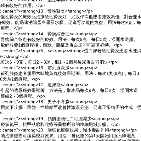
丸確有較好的作用。</p>
lign: center;"><strong>13、慢性腎炎</strong></p>
治療慢性腎炎的療效比治療急性腎炎好，尤以伴高血壓者療效為佳，對合並
好療效。能迅速消除蛋白尿及水腫，促進腎功能的恢復。用法每次9克，每
療程。</p>
lign: center;"><strong>14、腎病綜合征</strong></p>
療腎病綜合征也有較好的療效。用法：每次9克，每日3次，溫開水送服。
一般經服藥1個療程後，癥狀、體征及蛋白尿即可顯著好轉。</p>
align: center;">1<strong>5、</strong><strong>蛋白尿若急性腎炎患者水腫
trong></p>
丸每次6～9克，每日2～3次，服1～2個月後尿蛋白可消失</p>
lign: center;"><strong>16、前列腺炎據</strong></p>
性前列腺炎患者服用六味地黃丸後效果顯著。用法：每次1丸(9克)，每日3
天為1個療程。</p>
ign: center;"><strong>17、遺尿癥</strong></p>
平引起的遺尿癥效果顯著，方法是：取本品每次9克，每日2次，溫開水送
連續2～3個療程。</p>
lign: center;"><strong>18、男子不育癥</strong></p>
可作用於下丘腦—垂體—性腺軸而改善性激素分泌，促進正常精子的生成，
>
align: center;"><strong>19、預防藥物性白細胞減少</strong></p>
治療氯氮平、抗甲狀腺和化療等藥物所致的粒細胞減少癥。</p>
-align: center;"><strong>20、增強化療藥效果，減少毒副作用</strong></p>
丸輔助治療腫瘤可獲得較好效果。用法：自化療的第1天開始口服六味地黃