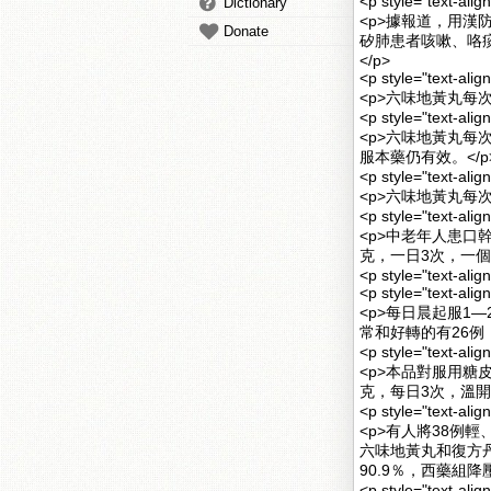
<p style="text-al
Dictionary
<p>據報道，用漢
Donate
矽肺患者咳嗽、咯痰
</p>
<p style="text-a
<p>六味地黃丸每次
<p style="text-a
<p>六味地黃丸每
服本藥仍有效。</p
<p style="text-a
<p>六味地黃丸每
<p style="text-al
<p>中老年人患
克，一日3次，一個
<p style="text-alig
<p style="text-
<p>每日晨起服1
常和好轉的有26例，
<p style="text-a
<p>本品對服用
克，每日3次，溫開
<p style="text-a
<p>有人將38例
六味地黃丸和復方
90.9％，西藥組降壓
<p style="text-a