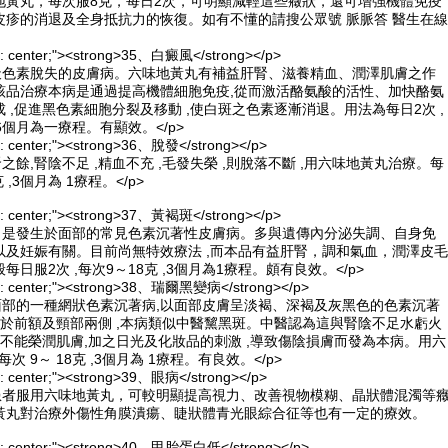
地黃丸，每次服8克，每日2次，可明顯減輕這些癥狀，還可增強機體免疫
皮疹的消退及全身抵抗力的恢復。如有不懂的請搜公眾號 脈脈答 醫生在線
ign: center;"><strong>35、白癜風</strong></p>
後天色素脫失的皮膚病。六味地黃丸有補益肝腎、滋養精血、潤澤肌膚之作
該品治療本病是通過提高機體細胞免疫,從而激活酪氨酸的活性、加快酪氨
 ,促進黑色素細胞分裂及移動 ,使白斑之色素逐漸消退。用法為每日2次 ,
3～6個月為一療程。有顯效。</p>
ign: center;"><strong>36、脫發</strong></p>
之餘,腎陰不足 ,精血不充 ,毛發失榮 ,則脫落不斷 ,用六味地黃丸治療。每
克 ,3個月為 1療程。</p>
ign: center;"><strong>37、黃褐斑</strong></p>
斑，是發生於面部的常見色素沉著性皮膚病。多與遺傳內分泌失調、自身免
以及妊娠有關。目前尚無特效療法 ,而本品有益肝腎，調和氣血，潤澤皮毛
日服2次 ,每次9～18克 ,3個月為1療程。頗有良效。</p>
lign: center;"><strong>38、瑞爾黑變病</strong></p>
面部的一種網狀色素沉著病,以面部皮膚呈淡褐、深褐及灰黑色的色素沉著
生於前額及頸部兩側 ,本病類似中醫黧黑斑。中醫認為這與腎陰不足水虧火
、不能榮潤肌膚,加之日光及化妝品的刺激 ,導致傷陰損膚而發為本病。用六
每次 9～ 18克 ,3個月為 1療程。有良效。</p>
ign: center;"><strong>39、眼病</strong></p>
障患者服用六味地黃丸，可較明顯提高視力、改善視物模糊、晶狀體混濁等
黃丸對治療外傷性角膜潰瘍、睫狀體青光眼綜合征等也有一定的療效。
lign: center;"><strong>40、甲胎蛋白低</strong></p>