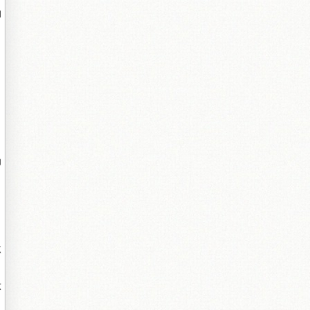
的
。
功
激
肽