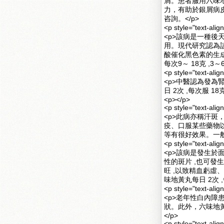
屑。患者服用六味
力，有助於銀屑病
咨詢。</p>
<p style="text-al
<p>該病是一種
用。現代研究認為
酸催化黑色素的生成
每次9～ 18克 ,
<p style="text-al
<p>中醫認為發為腎
日 2次 ,每次服 18
<p></p>
<p style="text-al
<p>此病亦稱汗
疫、口服某些藥物
等有很好效果。一般每
<p style="text-a
<p>該病是發生於
性的斑片 ,也可發
旺 ,以致精血虧虛
味地黃丸每日 2次 ,
<p style="text-al
<p>老年性白內
狀。此外，六味地
</p>
<p style="text-a