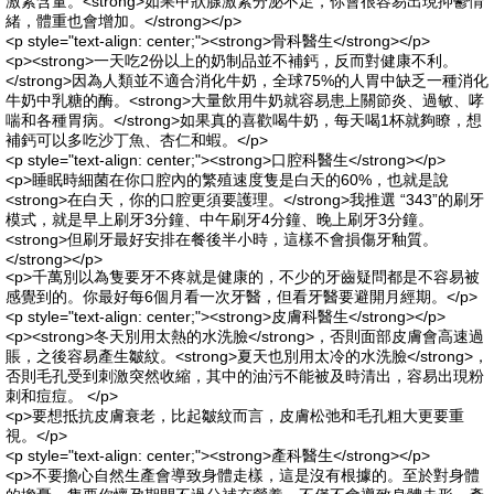
激素含量。<strong>如果甲狀腺激素分泌不足，你會很容易出現抑鬱情
緒，體重也會增加。</strong></p>
<p style="text-align: center;"><strong>骨科醫生</strong></p>
<p><strong>一天吃2份以上的奶制品並不補鈣，反而對健康不利。
</strong>因為人類並不適合消化牛奶，全球75%的人胃中缺乏一種消化
牛奶中乳糖的酶。<strong>大量飲用牛奶就容易患上關節炎、過敏、哮
喘和各種胃病。</strong>如果真的喜歡喝牛奶，每天喝1杯就夠瞭，想
補鈣可以多吃沙丁魚、杏仁和蝦。</p>
<p style="text-align: center;"><strong>口腔科醫生</strong></p>
<p>睡眠時細菌在你口腔內的繁殖速度隻是白天的60%，也就是說
<strong>在白天，你的口腔更須要護理。</strong>我推選 “343”的刷牙
模式，就是早上刷牙3分鐘、中午刷牙4分鐘、晚上刷牙3分鐘。
<strong>但刷牙最好安排在餐後半小時，這樣不會損傷牙釉質。
</strong></p>
<p>千萬別以為隻要牙不疼就是健康的，不少的牙齒疑問都是不容易被
感覺到的。你最好每6個月看一次牙醫，但看牙醫要避開月經期。</p>
<p style="text-align: center;"><strong>皮膚科醫生</strong></p>
<p><strong>冬天別用太熱的水洗臉</strong>，否則面部皮膚會高速過
賬，之後容易產生皺紋。<strong>夏天也別用太冷的水洗臉</strong>，
否則毛孔受到刺激突然收縮，其中的油污不能被及時清出，容易出現粉
刺和痘痘。 </p>
<p>要想抵抗皮膚衰老，比起皺紋而言，皮膚松弛和毛孔粗大更要重
視。</p>
<p style="text-align: center;"><strong>產科醫生</strong></p>
<p>不要擔心自然生產會導致身體走樣，這是沒有根據的。至於對身體