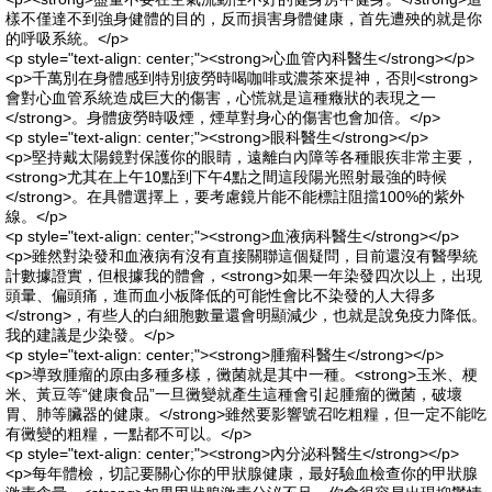
樣不僅達不到強身健體的目的，反而損害身體健康，首先遭殃的就是你
的呼吸系統。</p>
<p style="text-align: center;"><strong>心血管內科醫生</strong></p>
<p>千萬別在身體感到特別疲勞時喝咖啡或濃茶來提神，否則<strong>
會對心血管系統造成巨大的傷害，心慌就是這種癥狀的表現之一
</strong>。身體疲勞時吸煙，煙草對身心的傷害也會加倍。</p>
<p style="text-align: center;"><strong>眼科醫生</strong></p>
<p>堅持戴太陽鏡對保護你的眼睛，遠離白內障等各種眼疾非常主要，
<strong>尤其在上午10點到下午4點之間這段陽光照射最強的時候
</strong>。在具體選擇上，要考慮鏡片能不能標註阻擋100%的紫外
線。</p>
<p style="text-align: center;"><strong>血液病科醫生</strong></p>
<p>雖然對染發和血液病有沒有直接關聯這個疑問，目前還沒有醫學統
計數據證實，但根據我的體會，<strong>如果一年染發四次以上，出現
頭暈、偏頭痛，進而血小板降低的可能性會比不染發的人大得多
</strong>，有些人的白細胞數量還會明顯減少，也就是說免疫力降低。
我的建議是少染發。</p>
<p style="text-align: center;"><strong>腫瘤科醫生</strong></p>
<p>導致腫瘤的原由多種多樣，黴菌就是其中一種。<strong>玉米、梗
米、黃豆等“健康食品”一旦黴變就產生這種會引起腫瘤的黴菌，破壞
胃、肺等臟器的健康。</strong>雖然要影響號召吃粗糧，但一定不能吃
有黴變的粗糧，一點都不可以。</p>
<p style="text-align: center;"><strong>內分泌科醫生</strong></p>
<p>每年體檢，切記要關心你的甲狀腺健康，最好驗血檢查你的甲狀腺