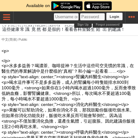
Available on
Login
Sign Up
Forgot password
しゃ
さ
けんこう
じょうしき
きょう
ぜん
みやこ
これ
かり
てき
かん
かん
かく
か
しつ
い
なま
きゅう
しゅつ
てき
けんぎ
這
些
健康
常識
竟
然
都
是
假
的
！
看
看
各
科
室
醫
生
給
出
的
建議
！
中文(简体)
Public
<p>
</p>
<p>水多多益善？喝濃茶、咖啡提神？生活中這些司空見慣的常識，在
醫生們的專業解讀中是什麼樣的“真相”？和小編一起看看……</p>
<p style="text-align: center;"><strong>腎臟內科醫生</strong></p>
<p>喝水這件事可不是多多益善，成人的腎臟每小時隻能排水800到
1000毫升，<strong>如果你在1小時內喝水超過1000毫升，反而會導致
低鈉血癥，影響腎臟健康。</strong>所以，每次喝水不要超過100毫
升，每小時喝水不要超過1000毫升。</p>
<p style="text-align: center;"><strong>消化內科醫生</strong></p>
<p>果酸可以幫助消化，如果你消化不良，那我鼓勵你飯後吃個水果。
但如果你消化功能良好，飯後吃水果反而可能會幫倒忙。因為這
<strong>不僅加重消化負擔，還產生氣體，引起腹脹。因此建議你飯後
1至2小時再吃水果。</strong></p>
<p style="text-align: center;"><strong>呼吸內科醫生</strong></p>
<p><strong>盡量不要在空氣流動性不好的健身房中健身。</strong>這