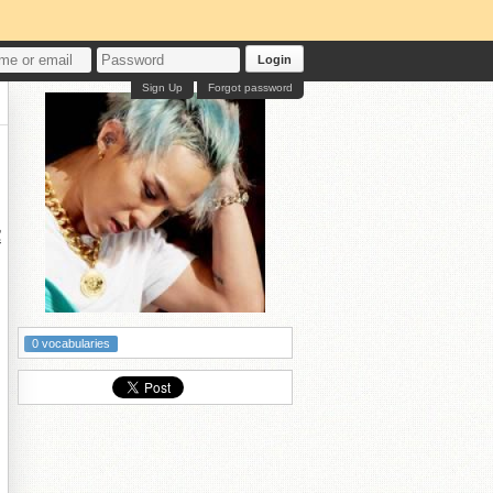
Login
Sign Up
Forgot password
丫
運
0 vocabularies