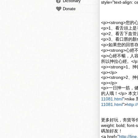
Dictionary
style="text-ali
Donate
<p><strong>
<p>1、看舌頭上是
<p>2、看舌下血管
<p>3、看口唇的顏
<p>如果您的回答
<p><strong>
<p>心經不暢，
所以抻拉心經。</p
<p><strong>1
<p></p>
<p><strong>2
<p></p>
<p>一日抻一筋
的人哦！<
11081.html
">nike
11081.html
">
http:
更多好玩，夯貨等你挑
weight: bold; font-s
碼加好友！
<a href="
http://lin