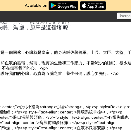
Available on
つ
みん
しょうりょ
はら
らい
これ
しゃ
り
と
りょう
失
眠
、
焦慮
，
原
來
是
這
裡
堵
瞭
！
看做是一個國傢，心臟就是皇帝，他身邊輔佐著將軍、士兵、大臣、太監、
精神和血液的循環，然而，現實的生活和工作壓力、不斷減少的睡眠、很少
不在傷害我們的心。 </p>
保護好我們的心臟。心貴為五臟之首，養生保健，護心要先行。</p>
ign: center;">心到小指為<strong>心經</strong>，</p><p style="text-align:
陰經；</p><p style="text-align: center;">循環系統掌控中，</p><p
n: center;">胸口沉悶與頭痛；</p><p style="text-align: center;">心煩失眠也
"text-align: center;">肩與前胸多疼痛；</p><p style="text-align:
幹燥，</p><p style="text-align: center;">血液不良喜安靜；</p><p