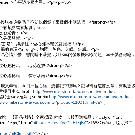
gn: center;">心事過多壓力重。</p><p></p>
您的心經現在通暢嗎？不妨找個鏡子來做個小測試吧！</strong></p>
否有紫點或者紫斑；</p>
是否淤青；</p>
色是否發紫。</p>
存在“是”，繼續往下做心經不暢的對照吧！</p>
心經不暢的表現</strong>：胸悶、胸痛、失眠、焦慮。</p>
人容易心情抑鬱，鬱悶睡不著覺，好比車的發動機出瞭問題，車子就會報廢
>
、抻拉心經秘籍——心花綻放</strong></p>
、抻拉心經秘籍——信守承諾</strong></p>
，健康又年輕。今日抻拉心經，您都記下瞭嗎？記得轉發這篇文章，幫助更
/p> 本文章欄目由<a href="
http://www.nikestore-taiwan.com.tw/product-
 黑武士</a>推薦（<a href="
http://www.nikestore-taiwan.com.tw/product-
//www.nikestore-taiwan.com.tw/product-11081.html</a>
;）
！【正品代購】全家/貨到付款，加赖即送禮品：<a style="font-
ize: 16px;" href="
http://line.me/ti/p/lClnHLsjBA
">TWZO</a>，也可掃二
e.me/ti/p/lClnHLsjBA
"></a>