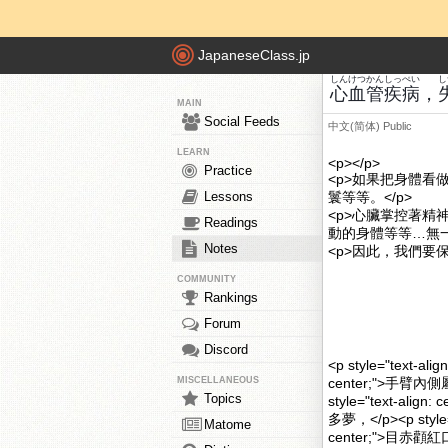
JapaneseClass.jp
しんけつ
かん
しっぺい
し
心血
管
疾病
，
MAIN
Social Feeds
中文(简体)
Public
LEARN
<p></p>
Practice
<p>如果把身體
Lessons
鬟等等。</p>
<p>心臟掌控著
Readings
動的身體等等…無一
Notes
<p>因此，我們要
COMMUNITY
Rankings
Forum
Discord
<p style="text-al
MISCELLANEOUS
center;">手臂內側屬
Topics
style="text-alig
多夢，</p><p style=
Matome
center;">目赤顴紅口