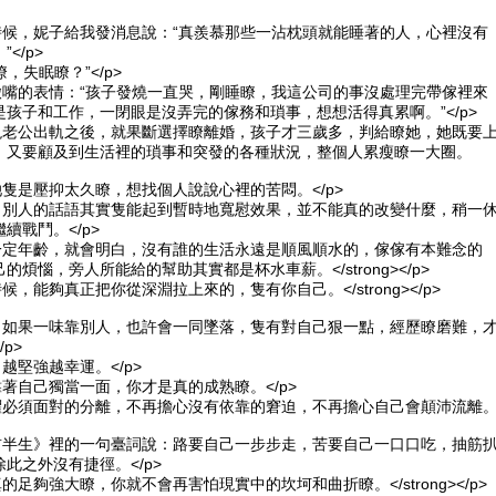
的時候，妮子給我發消息說：“真羨慕那些一沾枕頭就能睡著的人，心裡沒有
</p>
瞭，失眠瞭？”</p>
個撇嘴的表情：“孩子發燒一直哭，剛睡瞭，我這公司的事沒處理完帶傢裡來
孩子和工作，一閉眼是沒弄完的傢務和瑣事，想想活得真累啊。”</p>
發現老公出軌之後，就果斷選擇瞭離婚，孩子才三歲多，判給瞭她，她既要
，又要顧及到生活裡的瑣事和突發的各種狀況，整個人累瘦瞭一大圈。
她隻是壓抑太久瞭，想找個人說說心裡的苦悶。</p>
白，別人的話語其實隻能起到暫時地寬慰效果，並不能真的改變什麼，稍一
續戰鬥。</p>
g>到瞭一定年齡，就會明白，沒有誰的生活永遠是順風順水的，傢傢有本難念的
煩惱，旁人所能給的幫助其實都是杯水車薪。</strong></p>
任何時候，能夠真正把你從深淵拉上來的，隻有你自己。</strong></p>
巖，如果一味靠別人，也許會一同墜落，隻有對自己狠一點，經歷瞭磨難，
p>
越堅強越幸運。</p>
靠著自己獨當一面，你才是真的成熟瞭。</p>
恐懼必須面對的分離，不再擔心沒有依靠的窘迫，不再擔心自己會顛沛流離
的前半生》裡的一句臺詞說：路要自己一步步走，苦要自己一口口吃，抽筋
此之外沒有捷徑。</p>
當你真的足夠強大瞭，你就不會再害怕現實中的坎坷和曲折瞭。</strong></p>