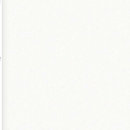
不
，
耀