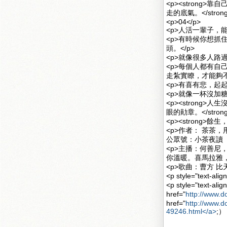
<p><stron
走的底氣。</strong
<p>04</p>
<p>人活一輩子，
<p>有時候你想
頭。</p>
<p>就像很多人路
<p>每個人都有
走紮實瞭，才能夠不
<p>有喜有悲，起
<p>就像一杯沒加
<p><stron
眼的勛章。</strong
<p><strong>
<p>作者： 茶茶
公眾號：小茶夜讀（ID
<p>主播：何善尼
你溫暖。喜馬拉雅，
<p>歌曲：曹方 比
<p style="text-
<p style="text-align: ce
href="
http://www.d
href="
http://www.d
49246.html</a>
;）