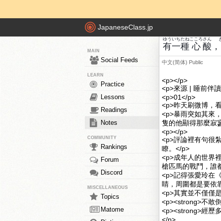
JapaneseClass.jp
ゆういち
たね
こころ
さん
有一
種
心
酸
，
MAIN
Social Feeds
中文(简体)
Public
LEARN
<p></p>
Practice
<p>來源 | 睡前伴讀（
Lessons
<p>01</p>
<p>昨天刷微博，
Readings
<p>暴雨突如其
Notes
隻的他顯得那麼寂寥
<p></p>
COMMUNITY
<p>評論裡有句
Rankings
瞭。</p>
<p>成年人的世
Forum
槍匹馬的戰鬥，誰都
Discord
<p>記得張愛玲
睛，周圍都是要依靠
MISCELLANEOUS
<p>其實並不僅僅
Topics
<p><strong>
Matome
<p><strong
</p>