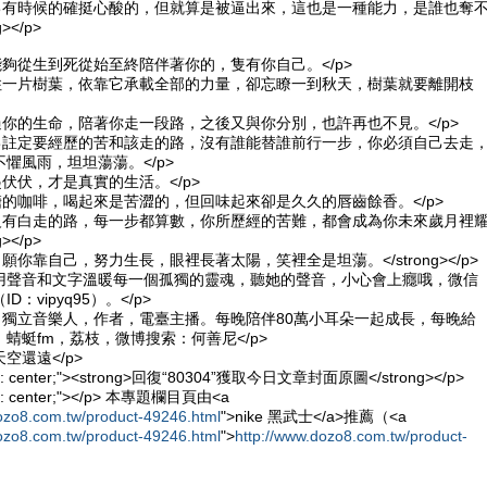
g>靠自己有時候的確挺心酸的，但就算是被逼出來，這也是一種能力，是誰也奪
></p>
能夠從生到死從始至終陪伴著你的，隻有你自己。</p>
抓住一片樹葉，依靠它承載全部的力量，卻忘瞭一到秋天，樹葉就要離開枝
過你的生命，陪著你走一段路，之後又與你分別，也許再也不見。</p>
自己註定要經歷的苦和該走的路，沒有誰能替誰前行一步，你必須自己去走
懼風雨，坦坦蕩蕩。</p>
起伏伏，才是真實的生活。</p>
糖的咖啡，喝起來是苦澀的，但回味起來卻是久久的唇齒餘香。</p>
g>人生沒有白走的路，每一步都算數，你所歷經的苦難，都會成為你未來歲月裡
></p>
餘生，願你靠自己，努力生長，眼裡長著太陽，笑裡全是坦蕩。</strong></p>
，用聲音和文字溫暖每一個孤獨的靈魂，聽她的聲音，小心會上癮哦，微信
：vipyq95）。</p>
，獨立音樂人，作者，電臺主播。每晚陪伴80萬小耳朵一起成長，每晚給
蜻蜓fm，荔枝，微博搜索：何善尼</p>
天空還遠</p>
align: center;"><strong>回復“80304”獲取今日文章封面原圖</strong></p>
nter;"></p> 本專題欄目頁由<a
ozo8.com.tw/product-49246.html
">nike 黑武士</a>推薦（<a
ozo8.com.tw/product-49246.html
">
http://www.dozo8.com.tw/product-