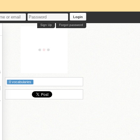
Login
Sign Up
Forgot password
影
0 vocabularies
雨
單