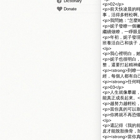
Dictionary
<p>02</p>
Donate
<p>前天快凌晨
事，活得多輕松啊。”
<p>我問她：“怎麼
<p>妮子發瞭一
繼續做瞭，一睜眼是
<p>年初，妮子
班養活自己和孩子
</p>
<p>我心裡明白，
<p>妮子也很明
整，還要打起精神繼
<p><stron
經，每個人都有自己的
<p><strong>
<p>03</p>
<p>人生就像攀
能真正成長起來。</
<p>越努力越輕松，
<p>當你真的可以
<p>你將就不再
</p>
<p>還記得《我
皮才能脫胎換骨，除
<p><strong>