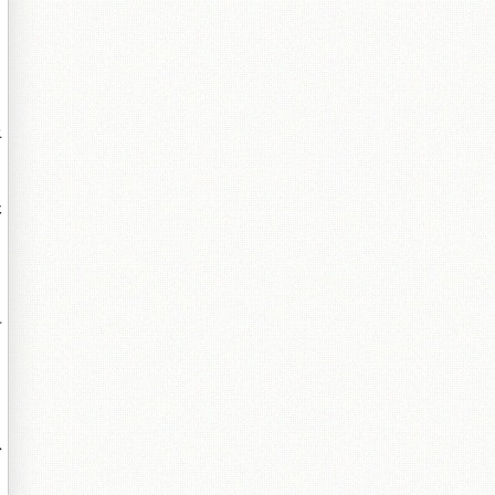
上
休
才
。
扒