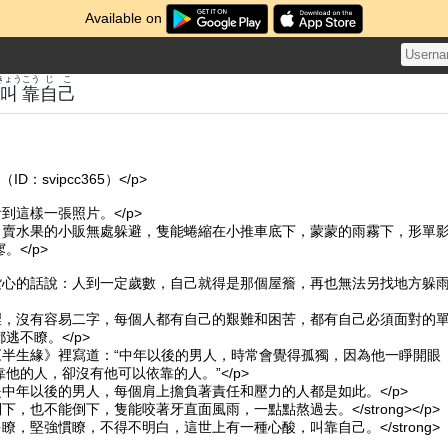
Available on
きょう
こう
じこ
叫
靠
自己
ID：svipcc365）</p>
看到這樣一張照片。</p>
來，賣水果的小販無處躲避，隻能蜷縮在小推車底下，蒙蒙的雨霧下，形單
。</p>
很紮心的話說：人到一定歲數，自己就得是那個屋簷，再也無法另找地方躲
界裡，沒有容易二字，每個人都有自己的艱難和困苦，都有自己必須面對的
逃不瞭。</p>
在《半生緣》裡寫道：“中年以後的男人，時常會覺得孤獨，因為他一睜開眼
他的人，卻沒有他可以依靠的人。”</p>
是中年以後的男人，每個肩上擔負著責任和壓力的人都是如此。</p>
不敢倒下，也不能倒下，隻能咬著牙直面風雨，一點點熬過去。</strong></p>
>經歷多瞭，堅強慣瞭，不得不明白，這世上有一種心酸，叫靠自己。</strong>