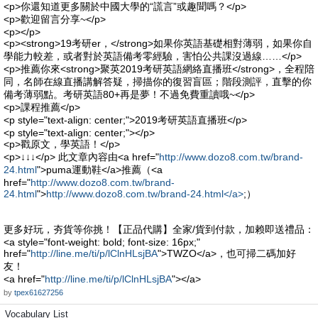
<p>你還知道更多關於中國大學的“謊言”或趣聞嗎？</p>
<p>歡迎留言分享~</p>
<p></p>
<p><strong>19考研er，</strong>如果你英語基礎相對薄弱，如果你自
學能力較差，或者對於英語備考零經驗，害怕公共課沒過線……</p>
<p>推薦你來<strong>聚英2019考研英語網絡直播班</strong>，全程陪
同，名師在線直播講解答疑，掃描你的復習盲區；階段測評，直擊的你
備考薄弱點。考研英語80+再是夢！不過免費重讀哦~</p>
<p>課程推薦</p>
<p style="text-align: center;">2019考研英語直播班</p>
<p style="text-align: center;"></p>
<p>戳原文，學英語！</p>
<p>↓↓↓</p> 此文章內容由<a href="
http://www.dozo8.com.tw/brand-
24.html
">puma運動鞋</a>推薦（<a
href="
http://www.dozo8.com.tw/brand-
24.html
">
http://www.dozo8.com.tw/brand-24.html</a>
;）
更多好玩，夯貨等你挑！【正品代購】全家/貨到付款，加赖即送禮品：
<a style="font-weight: bold; font-size: 16px;"
href="
http://line.me/ti/p/lClnHLsjBA
">TWZO</a>，也可掃二碼加好
友！
<a href="
http://line.me/ti/p/lClnHLsjBA
"></a>
by
tpex61627256
Vocabulary List