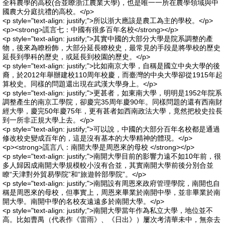
全科農學的高校(合並瞭浙江農業大學)，也是唯一一所在農學領域與中
國農大分庭抗禮的高校。</p>
<p style="text-align: justify;">所以浙大應該是農工為主的學校。</p>
<p><strong>謊言七：中國有很多百年名校</strong></p>
<p style="text-align: justify;">其實中國的大部分大學是院系調整的產
物，後來為瞭粉飾，大部分延長瞭校史，最常見的手段是將學校的歷史
延長到學科的歷史，或延長到校園的歷史。</p>
<p style="text-align: justify;">比如南京大學，自稱是國立中央大學的後
裔，於2012年舉辦建校110周年校慶，而臺灣的中央大學卻從1915年起
算校史。同樣的問題還出現在武漢大學身上。</p>
<p style="text-align: justify;">更甚者，如東南大學，明明是1952年院系
調整產生的南京工學院，卻慶完35周年慶90年。同樣問題的還有西南財
經大學，慶完50年慶75年，更有甚者如西南政法大學，竟然把校史拉長
到一所非正規大學上去。</p>
<p style="text-align: justify;">可以說，中國的大部分百年名校都是通過
修改校史變成百年的，這是沒有基本的大學精神的體現。</p>
<p><strong>謊言八：南開大學是周恩來的母校 </strong></p>
<p style="text-align: justify;">南開大學目前的影響力遠不如10年前，很
多人歸因成南開大學規模較小沒有合並，其實南開大學前後分別合並
瞭“天津對外貿易學院”和“旅遊幹部學院”。</p>
<p style="text-align: justify;">南開設有周恩來政府管理學院，南開也自
稱是周恩來的母校，但事實上，周恩來畢業於南開中學，並非畢業於南
開大學。南開中學的名校友遠遠多於南開大學。</p>
<p style="text-align: justify;">南開大學當年作為私立大學，地位並不
高。比如曹禺（代表作《雷雨》、《日出》）屢次考清華未中，無奈去