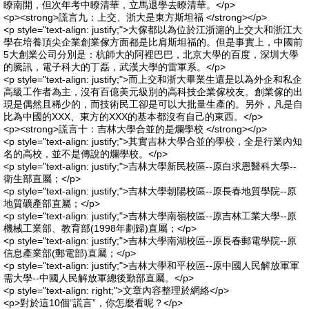
瞭南開，但次年考中瞭清華，立馬退學去瞭清華。</p>
<p><strong>謊言九：上交、浙大是東方斯坦福 </strong></p>
<p style="text-align: justify;">大傢都以為位於江浙滬的上交大和浙江大
學在培養頂尖企業創業傢方面都是比肩斯坦福的。但是事實上，中國前
5大創業公司分別是：杭師大的阿裡巴巴，北京大學的百度，深圳大學
的騰訊，電子科大的丁磊，武漢大學的雷軍系。</p>
<p style="text-align: justify;">而上交和浙大畢業生還是以為外企和私企
高級工作者為主，沒有百億美元級別的高科技企業傢校友。創業傢的出
現是偶然且稀少的，而技術民工卻是可以大批量生產的。另外，凡是自
比為中國的XXX、東方的XXX的基本都沒有自己的東西。</p>
<p><strong>謊言十：吉林大學合並的是爛學校 </strong></p>
<p style="text-align: justify;">其實吉林大學合並的學校，全是行業內知
名的高校，並不是傳說的爛學校。</p>
<p style="text-align: justify;">吉林大學新民校區--原白求恩醫科大學--
衛生部直屬；</p>
<p style="text-align: justify;">吉林大學朝陽校區--原長春地質學院--原
地質礦產部直屬；</p>
<p style="text-align: justify;">吉林大學南嶺校區--原吉林工業大學--原
機械工業部、教育部(1998年劃歸)直屬；</p>
<p style="text-align: justify;">吉林大學南湖校區--原長春郵電學院--原
信息產業部(郵電部)直屬；</p>
<p style="text-align: justify;">吉林大學和平校區--原中國人民解放軍軍
需大學--中國人民解放軍總後勤部直屬。</p>
<p style="text-align: right;">文章內容整理於網絡</p>
<p>對於這10個“謊言”，你怎麼看呢？</p>