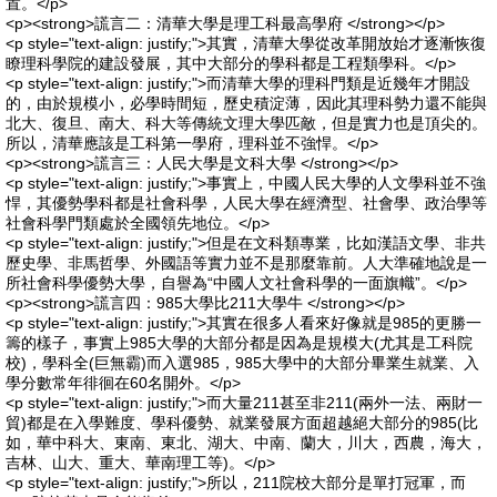
置。</p>
<p><strong>謊言二：清華大學是理工科最高學府 </strong></p>
<p style="text-align: justify;">其實，清華大學從改革開放始才逐漸恢復
瞭理科學院的建設發展，其中大部分的學科都是工程類學科。</p>
<p style="text-align: justify;">而清華大學的理科門類是近幾年才開設
的，由於規模小，必學時間短，歷史積淀薄，因此其理科勢力還不能與
北大、復旦、南大、科大等傳統文理大學匹敵，但是實力也是頂尖的。
所以，清華應該是工科第一學府，理科並不強悍。</p>
<p><strong>謊言三：人民大學是文科大學 </strong></p>
<p style="text-align: justify;">事實上，中國人民大學的人文學科並不強
悍，其優勢學科都是社會科學，人民大學在經濟型、社會學、政治學等
社會科學門類處於全國領先地位。</p>
<p style="text-align: justify;">但是在文科類專業，比如漢語文學、非共
歷史學、非馬哲學、外國語等實力並不是那麼靠前。人大準確地說是一
所社會科學優勢大學，自譽為“中國人文社會科學的一面旗幟”。</p>
<p><strong>謊言四：985大學比211大學牛 </strong></p>
<p style="text-align: justify;">其實在很多人看來好像就是985的更勝一
籌的樣子，事實上985大學的大部分都是因為是規模大(尤其是工科院
校)，學科全(巨無霸)而入選985，985大學中的大部分畢業生就業、入
學分數常年徘徊在60名開外。</p>
<p style="text-align: justify;">而大量211甚至非211(兩外一法、兩財一
貿)都是在入學難度、學科優勢、就業發展方面超越絕大部分的985(比
如，華中科大、東南、東北、湖大、中南、蘭大，川大，西農，海大，
吉林、山大、重大、華南理工等)。</p>
<p style="text-align: justify;">所以，211院校大部分是單打冠軍，而