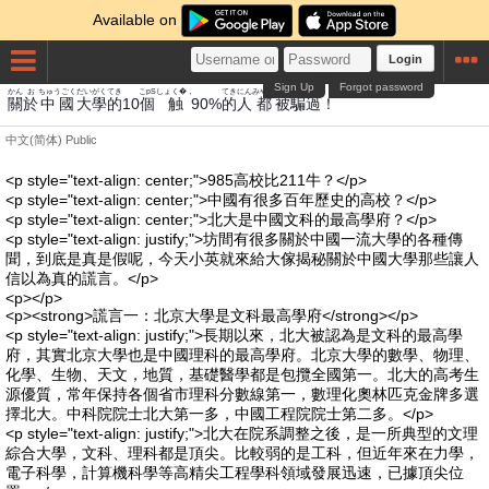
Available on
Login
Sign Up
Forgot password
かん
お
ちゅうごく
だいがく
てき
こpS
しょく�，
てき
にん
みやこ
ひ
へん
か
關
於
中國
大學
的
10
個
触
90%
的
人
都
被
騙
過
！
中文(简体)
Public
<p style="text-align: center;">985高校比211牛？</p>
<p style="text-align: center;">中國有很多百年歷史的高校？</p>
<p style="text-align: center;">北大是中國文科的最高學府？</p>
<p style="text-align: justify;">坊間有很多關於中國一流大學的各種傳
聞，到底是真是假呢，今天小英就來給大傢揭秘關於中國大學那些讓人
信以為真的謊言。</p>
<p></p>
<p><strong>謊言一：北京大學是文科最高學府</strong></p>
<p style="text-align: justify;">長期以來，北大被認為是文科的最高學
府，其實北京大學也是中國理科的最高學府。北京大學的數學、物理、
化學、生物、天文，地質，基礎醫學都是包攬全國第一。北大的高考生
源優質，常年保持各個省市理科分數線第一，數理化奧林匹克金牌多選
擇北大。中科院院士北大第一多，中國工程院院士第二多。</p>
<p style="text-align: justify;">北大在院系調整之後，是一所典型的文理
綜合大學，文科、理科都是頂尖。比較弱的是工科，但近年來在力學，
電子科學，計算機科學等高精尖工程學科領域發展迅速，已據頂尖位