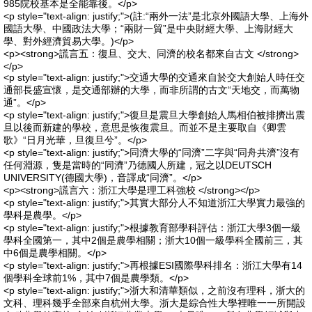
985院校基本是全能靠後。</p>
<p style="text-align: justify;">(註:“兩外一法”是北京外國語大學、上海外
國語大學、中國政法大學；“兩財一貿”是中央財經大學、上海財經大
學、對外經濟貿易大學。)</p>
<p><strong>謊言五：復旦、交大、同濟的校名都來自古文 </strong>
</p>
<p style="text-align: justify;">交通大學的交通來自於交大創始人時任交
通部長盛宣懷，是交通部辦的大學，而非所謂的古文“天地交，而萬物
通”。</p>
<p style="text-align: justify;">復旦是震旦大學創始人馬相伯被排擠出震
旦以後而新建的學校，意思是恢復震旦。而並不是主要取自《卿雲
歌》“日月光華，旦復旦兮”。</p>
<p style="text-align: justify;">同濟大學的“同濟”二字與“同舟共濟”沒有
任何淵源，隻是當時的“同濟”乃德國人所建，冠之以DEUTSCH
UNIVERSITY(德國大學)，音譯成“同濟”。</p>
<p><strong>謊言六：浙江大學是理工科強校 </strong></p>
<p style="text-align: justify;">其實大部分人不知道浙江大學實力最強的
學科是農學。</p>
<p style="text-align: justify;">根據教育部學科評估：浙江大學3個一級
學科全國第一，其中2個是農學相關；浙大10個一級學科全國前三，其
中6個是農學相關。</p>
<p style="text-align: justify;">再根據ESI國際學科排名：浙江大學有14
個學科全球前1%，其中7個是農學類。</p>
<p style="text-align: justify;">浙大和清華類似，之前沒有理科，浙大的
文科、理科幾乎全部來自杭州大學。浙大是綜合性大學裡唯一一所開設