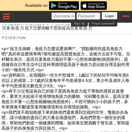
Available on
Login
Sign Up
Forgot password
じどう
めんえきりょく
ていか
しん
まp
が
り
こ
しつ
じょ
てい
たか
じどう
めんえきりょく
兒童
免疫力
低下
怎
麼
画
離
子
悉
助
提
高
兒童
免疫力
中文(简体)
Public
<p>“娃又生病瞭，免疫力怎麼這麼差啊?”、“買點藥吃吃提高免疫力
吧!”真的有這麼簡單嗎?靠吃藥提高寶寶免疫力，這種方法並不可取。兒
科醫生表示，提高兒童免疫力最好不要一心想依賴藥物(病患除外)，提
倡傢長在日常生活中註意科學調理提高孩子免疫力是比較合理且副作用
小的一種良性方式.</p>
<p>資料顯示，在我國的一些大中型城市，1歲以下的幼兒平均每年患6
次以上的感冒，2-7歲的兒童每年平均患感冒4-5次，青少年及成年人每
年平均患感冒次數也至少3次。</p>
<p>有不少父母認為自己的孩子是因為免疫力低下導致的感冒反復發
作，要求大夫給孩子使用增強免疫力的藥物。兒科醫生表示，提高兒童
免疫力不要一心想依賴藥物(病患除外)，不然可憐的小小的孩子們，多
年來將會不斷接受著用藥環境和生存環境的挑戰。</p>
<p>我們並不能知曉接下來的路他們還會遇到怎樣的坎坷，隻能步步為
營、謹小慎微的盡自己的力量去保護他們，為他們營造一個安全的環
境，幫助他們創造一個健康的體魄。如依靠生態負離子發生器，幫助提
高孩子的自身免疫力與抗病力。</p>