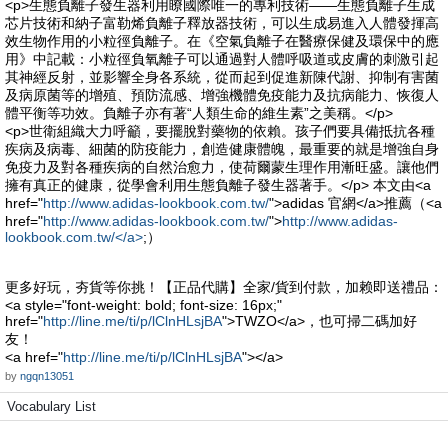
<p>生態負離子發生器利用瞭國際唯一的專利技術——生態負離子生成
芯片技術和納子富勒烯負離子釋放器技術，可以生成易進入人體發揮高
效生物作用的小粒徑負離子。在《空氣負離子在醫療保健及環保中的應
用》中記載：小粒徑負氧離子可以通過對人體呼吸道或皮膚的刺激引起
其神經反射，並影響全身各系統，從而起到促進新陳代謝、抑制有害菌
及病原菌等的增殖、預防流感、增強機體免疫能力及抗病能力、恢復人
體平衡等功效。負離子亦有著“人類生命的維生素”之美稱。</p>
<p>世衛組織大力呼籲，要擺脫對藥物的依賴。孩子們要具備抵抗各種
疾病及病毒、細菌的防疫能力，創造健康體魄，最重要的就是增強自身
免疫力及對各種疾病的自然治愈力，使荷爾蒙生理作用漸旺盛。讓他們
擁有真正的健康，從學會利用生態負離子發生器著手。</p> 本文由<a
href="
http://www.adidas-lookbook.com.tw/
">adidas 官網</a>推薦（<a
href="
http://www.adidas-lookbook.com.tw/
">
http://www.adidas-
lookbook.com.tw/</a>
;）
更多好玩，夯貨等你挑！【正品代購】全家/貨到付款，加赖即送禮品：
<a style="font-weight: bold; font-size: 16px;"
href="
http://line.me/ti/p/lClnHLsjBA
">TWZO</a>，也可掃二碼加好
友！
<a href="
http://line.me/ti/p/lClnHLsjBA
"></a>
by
ngqn13051
Vocabulary List