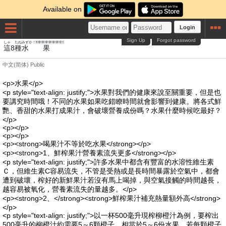
Available on
Login
Sign Up
Forgot password
しゃ
たね
みず
か！
這
8
種
水
果
中文(简体)
Public
<p>水果</p>
<p style="text-align: justify;">水果對我們的健康來說至關重要，但是也
要講究時間哦！不同的水果如果吃錯瞭時間就會影響到健康。將各式鮮
艷、香甜的水果打成果汁，會破壞營養成份嗎？水果什麼時候吃最好？
</p>
<p></p>
<p></p>
<p><strong>喝果汁不等於吃水果</strong></p>
<p><strong>1、鮮榨果汁營養素流失更多</strong></p>
<p style="text-align: justify;">許多水果中都含有豐富的水溶性維生素
Ｃ，但維生素C容易流失，不管是受熱或是長時間暴露於空氣中，都會
遭到破壞，榨好的新鮮果汁若沒有馬上喝掉，與空氣接觸的時間越長，
越容易被氧化，營養素流失的量越多。</p>
<p><strong>2、</strong><strong>鮮榨果汁補充熱量額外高</strong>
</p>
<p style="text-align: justify;">以一杯500毫升現榨柳橙汁為例，要榨出
500毫升的柳橙汁約需要5～6顆橙子，相當於5～6份水果。若每顆橙子