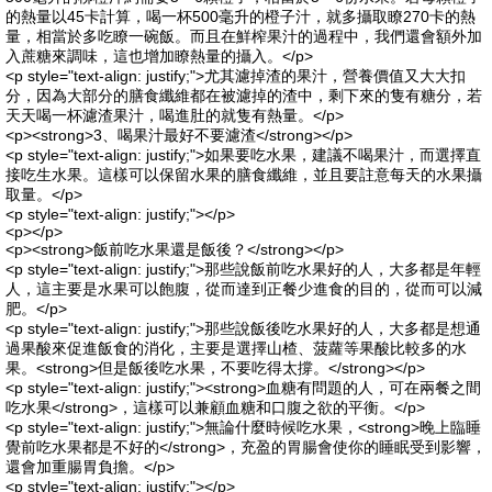
的熱量以45卡計算，喝一杯500毫升的橙子汁，就多攝取瞭270卡的熱
量，相當於多吃瞭一碗飯。而且在鮮榨果汁的過程中，我們還會額外加
入蔗糖來調味，這也增加瞭熱量的攝入。</p>
<p style="text-align: justify;">尤其濾掉渣的果汁，營養價值又大大扣
分，因為大部分的膳食纖維都在被濾掉的渣中，剩下來的隻有糖分，若
天天喝一杯濾渣果汁，喝進肚的就隻有熱量。</p>
<p><strong>3、喝果汁最好不要濾渣</strong></p>
<p style="text-align: justify;">如果要吃水果，建議不喝果汁，而選擇直
接吃生水果。這樣可以保留水果的膳食纖維，並且要註意每天的水果攝
取量。</p>
<p style="text-align: justify;"></p>
<p></p>
<p><strong>飯前吃水果還是飯後？</strong></p>
<p style="text-align: justify;">那些說飯前吃水果好的人，大多都是年輕
人，這主要是水果可以飽腹，從而達到正餐少進食的目的，從而可以減
肥。</p>
<p style="text-align: justify;">那些說飯後吃水果好的人，大多都是想通
過果酸來促進飯食的消化，主要是選擇山楂、菠蘿等果酸比較多的水
果。<strong>但是飯後吃水果，不要吃得太撐。</strong></p>
<p style="text-align: justify;"><strong>血糖有問題的人，可在兩餐之間
吃水果</strong>，這樣可以兼顧血糖和口腹之欲的平衡。</p>
<p style="text-align: justify;">無論什麼時候吃水果，<strong>晚上臨睡
覺前吃水果都是不好的</strong>，充盈的胃腸會使你的睡眠受到影響，
還會加重腸胃負擔。</p>
<p style="text-align: justify;"></p>