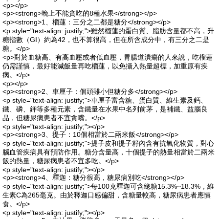
<p></p>
<p><strong>晚上不能貪吃的8種水果</strong></p>
<p><strong>1、榴蓮：三分之二都是糖分</strong></p>
<p style="text-align: justify;">雖然榴蓮的蛋白質、脂肪含量都不高，升
糖指數（GI）約為42，也不算很高，但在所含成分中，有三分之二是
糖。</p>
<p>對於血糖高、有高血壓或者低血壓，胃腸道潰瘍的人來說，吃榴蓮
仍需謹慎，最好能減飯量再吃榴蓮，以免攝入熱量超標，加重原有疾
病。</p>
<p></p>
<p><strong>2、車厘子：個頭雖小但糖分多</strong></p>
<p style="text-align: justify;">車厘子富含糖、蛋白質、維生素及鈣、
鐵、磷、鉀等多種元素，含鐵量在水果中名列前茅，是補鐵、益腦良
品，但糖尿病患者不宜貪嘴。</p>
<p style="text-align: justify;"></p>
<p><strong>3、提子：10個相當於二兩米飯</strong></p>
<p style="text-align: justify;">提子皮和提子籽內含有抗氧化物質，對心
腦血管疾病具有預防作用。糖分含量高，十個提子的熱量相當於二兩米
飯的熱量，糖尿病患者不宜多吃。</p>
<p style="text-align: justify;"></p>
<p><strong>4、釋迦：糖分很高，糖尿病別吃</strong></p>
<p style="text-align: justify;">每100克釋迦可含總糖15.3%~18.3%，維
生素C為265毫克。由於釋迦口感偏甜，含糖量較高，糖尿病患者應慎
食。</p>
<p style="text-align: justify;"></p>