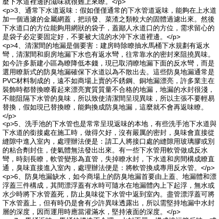
麼下水道裡邊的滋味就很難上來瞭。</p>
<p>3、通常下水道返味：假如僅僅通常的下水管道返味，能夠在上水道
加一個過濾的金屬網蓋，把頭發、菜渣之類較大的固體過濾出來。然後
下水道口的方位能夠用網狀的袋子，蓋鄙人水道口的方位，需求留心的
是袋子必定要固定好，不要被大流的水沖下水道裡邊。</p>
<p>4、清潔間的地漏是個要害：建房時除瞭抽水馬桶下水規劃有返水
彎，清潔間和廚房地漏下水也有返水彎，往常靠水的密封來阻撓異味。
如今許多新建小區為瞭降低本錢，現已取消瞭地漏下面的反水彎，而是
選用瞭新式的防臭地漏確保下水道以為不散出去。這些防臭地漏通常是
PVC材料制成的，遠不如商場上賣的不銹鋼、銅地漏漂亮，許多業主在
裝飾時都替換瞭看起來漂亮實質質量不合格的地漏，地漏的水封很淺，
不能阻隔下水管的臭味，所以致使清潔間呈現異味，所以主張不要輕易
替換，假如現已替換瞭，能夠換成防臭地漏，這麼就不會再返味瞭。
</p>
<p>5、洗手池的下水管也是常常呈現返味的本地，有些洗手池下水道與
下水道的銜接處在施工時，做得欠好，沒有嚴厲的密封，臭味會直接從
縫隙中進入室內，處理辦法便是：請工人將接口處的縫隙用玻璃膠或別
的粘合劑封住，使氣體無法發出出來。有一些下水管用軟管做成反水
彎，時刻長瞭，軟管變形為直管，失掉瞭水封，下水道和房間構成瞭直
通，臭味直接進入室內，處理辦法便是：將軟管換成專用反水管。</p>
<p>6、防臭地漏缺水，如今商場上的防臭地漏首要由上蓋、地漏體和漂
浮蓋三件構成，其間漂浮蓋有水時可隨水在地漏體內上下起浮，無水或
水少時將下水管蓋死，防止臭味從下水管中返到室內。盡管漂浮蓋可將
下水管蓋上，但有時仍是會有少許異味透露出，所以需堅持地漏中水封
層的深度，因而運用時應當灌滿水，堅持液面的深度。</p>