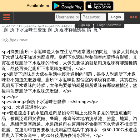
Available on
Login
Sign Up
Forgot password
かわや
ところ
げすい
へん
あじ
しん
まpc
ほう
かわや
ところ
へん
あじ
あり
ぎ
き
たね
じょうきょう
廁
所
下水
返
味
怎
麼
逢
廁
所
返
味
有
犠
幾
種
情況
？
中文(简体)
Public
<p>[摘要]廁所下水返味是大傢在生活中經常遇到的問題，很多人對廁所
下水返味都不知道怎麼處理。廁所下水返味對整個室內環境有影響。其
實在出現廁所下水返味的時候，大傢先要做的就是廁所返味有哪幾種情
況，然後再決定廁所下水返味怎麼辦。</p>
<p>廁所下返味是大傢在生活中經常遇到的問題，很多人對廁所下水返
味都不知道怎麼處理。廁所下水返味對整個室內環境有影響。其實在出
現廁所下水返味的時候，大傢先要做的就是廁所返味有哪幾種情況，然
後再決定廁所下水返味怎麼辦。</p>
<p></p>
<p><strong>廁所下水返味怎麼辦：</strong></p>
<p>1、水道疏通劑</p>
<p>管道疏通中的水道疏通劑是如今商場上比較為多見的管道疏通商
品，被廣泛運用於賓館、餐廳、傢庭等本地的洗菜池、臉盆、地漏、浴
缸、馬桶等阻塞疏通。水道疏通劑在運用時不會損害下水管道不損壞電
鍍層。在運用時首要要根除洗刷盆或潔具中的積水，倒50-100G水道疏
通劑入下水管道中，約20分後用許多清水灌沖。</p>