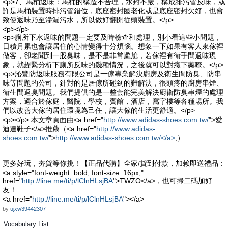
<p>7、馬桶返味：馬桶的構造不合理，水封不嚴，構成排污管反味，或
許是馬桶裝置時排污管錯位，底座密封圈老化或是底座密封欠好，也會
致使返味乃至滲漏污水，所以做好翻開從頭裝置。</p>
<p></p>
<p>廁所下水返味的問題一定要及時檢查和處理，別小看這些小問題，
日積月累也會讓居住的心情變得十分煩惱。想象一下如果有客人來傢裡
做客，卻老聞到一股臭味，是不是非常尷尬，若傢裡有衛手間返味現
象，就趕緊分析下廁所反味的幾種情況，之後就可以對癥下藥瞭。</p>
<p>沁豐防返味服務有限公司是一傢專業解決廚房及衛生間防臭、防串
味等問題的公司，針對的是居傢所碰到的難解決，很頭疼的廚房串煙、
衛生間返臭問題。我們提供的是一整套能完美解決廚衛防臭串煙的處理
方案，適合於傢庭，醫院，學校，賓館，酒店，寫字樓等各種場所。我
們以改善大傢的居住環境為己任，讓大傢的生活更舒適。</p>
<p></p> 本文章頁面由<a href="
http://www.adidas-shoes.com.tw/
">愛
迪達鞋子</a>推薦（<a href="
http://www.adidas-
shoes.com.tw/
">
http://www.adidas-shoes.com.tw/</a>
;）
更多好玩，夯貨等你挑！【正品代購】全家/貨到付款，加赖即送禮品：
<a style="font-weight: bold; font-size: 16px;"
href="
http://line.me/ti/p/lClnHLsjBA
">TWZO</a>，也可掃二碼加好
友！
<a href="
http://line.me/ti/p/lClnHLsjBA
"></a>
by
ujxw39442307
Vocabulary List