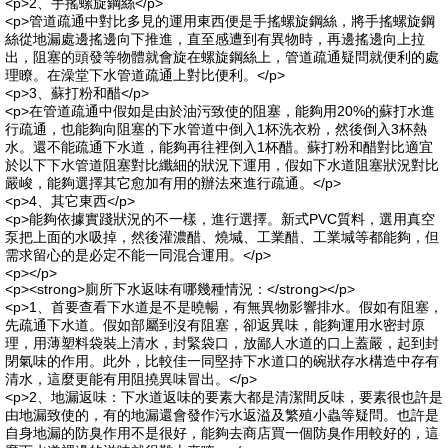
<p>2、手搖螺旋鋼絲</p>
<p>管道疏通中對比多見的運用東西便是手搖螺旋鋼絲，將手搖螺旋鋼
絲從地漏處邊搖邊向下推進，直至感遭到有異物時，再邊搖邊向上拉
出，阻塞的頭發等物體就會旋在螺旋鋼絲上，管道疏通疑問就便利的處
理瞭。在澡堂下水管道疏通上對比便利。</p>
<p>3、蘇打粉和醋</p>
<p>在管道疏通中假如是由於油污致使的阻塞，能夠用20%的蘇打水進
行疏通，也能夠向阻塞的下水管道中倒入1杯洗衣粉，然後倒入3杯熱
水。還不能疏通下水道，能夠再往裡倒入1杯醋。蘇打粉和醋對比適宜
於以下下水管道阻塞對比纖細的狀況下運用，假如下水道阻塞狀況對比
嚴峻，能夠選擇其它愈加有用的辦法來進行疏通。</p>
<p>4、其它東西</p>
<p>能夠依據實踐狀況的不一樣，進行選擇。新式PVC質料，選用真空
泵把上面的水吸掉，然後灌濃醋、燒堿、工業醋、工業堿等都能夠，但
需求留心的是必定不能一同混合運用。</p>
<p></p>
<p><strong>廁所下水返味有哪幾種情況：</strong></p>
<p>1、首要查看下水道是不是曉暢，有無異物影響排水。假如有阻塞，
先疏通下水道。假如部屬到沒有阻塞，卻返異味，能夠運用水密封原
理，用薄塑料袋裝上清水，封緊袋口，放鄙人水道的口上蓋嚴，起到封
閉氣味的作用。此外，比較佳一同堅持下水道口的碗狀存水構造中存有
清水，這麼更能有用阻撓異味冒出。</p>
<p>2、地漏返味：下水道返味的要素大都是清潔間反味，要素很也許是
由地漏致使的，有的地漏還會發作污水返溢及繁殖小蟲等疑問。也許是
自身地漏的防臭作用不是很好，能夠去商店買一個防臭作用較好的，這