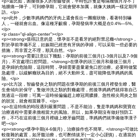
<p>還比如，困擾很多人的智齒發炎，平時也許隻是每隔幾個月冷不丁
地腫痛一陣子，可到瞭孕期，它就會變本加厲，就像大姨媽一樣定期拜
訪。</p>
<p>此外，少數準媽媽們的牙肉上還會長出一團瘤狀物，看著特別嚇
人，一碰就會出血。像這種牙齦瘤，孕期發病率大概是在0.4%—5%。
</p>
<p class="ql-align-center"></p>
<p><strong>值得註意的是，懷孕並不是看牙的絕對禁忌癥</strong>，
對於孕前準備不足，妊娠期已經患有牙病的孕婦，可以采取一些必要的
措施，而非置之不理，順其自然。</p>
<p><strong>需要註意以下幾點：孕期的前後三個月(1-3個月以及7-9個
月)，不宜處理口腔問題。</strong>在懷孕的頭三個月和最後三個月，
是孕婦的危險期，這段時間，孕婦需要盡量避免口腔治療。必要時做緊
急處理，以緩解癥狀為目的，絕不大動幹戈，盡可能降低準媽媽的風
險。</p>
<p>比方說，智齒發炎之類的問題在懷孕期的前後三個月裡發生瞭，醫
生會傾向於保守，隻做沖洗之類的對癥處理，然後準媽媽們就得靠自己
熬過這一段瞭；可萬一這時候偏偏趕上瞭冠周膿腫、急性根尖周炎之類
的狀況，就會相當棘手。</p>
<p>在這特殊的時段遇到嚴重問題，不是不能治，隻是準媽媽和寶寶在
治療過程中需要承擔相當大的風險。所以，如果孕期沒有做好預防工
作，不巧在這前後三個月裡碰上瞭牙齒問題，準媽媽們就準備做準漢子
吧~</p>
<p><strong>懷孕中期(4-6個月)，治療操作也不簡單。</strong>可做比
較復雜的處置，如牙髓治療，也可酌情拔牙(一定小心謹慎)，在適當的