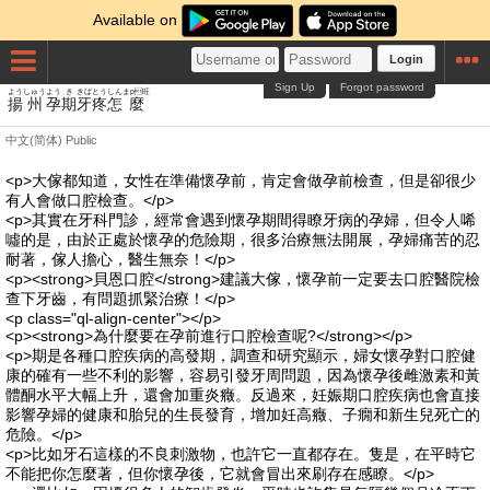
Available on
Login
Sign Up
Forgot password
よう
しゅう
よう
き
きば
とう
しん
まp旺
揚
州
孕
期
牙
疼
怎
麼
中文(简体)
Public
<p>大傢都知道，女性在準備懷孕前，肯定會做孕前檢查，但是卻很少
有人會做口腔檢查。</p>
<p>其實在牙科門診，經常會遇到懷孕期間得瞭牙病的孕婦，但令人唏
噓的是，由於正處於懷孕的危險期，很多治療無法開展，孕婦痛苦的忍
耐著，傢人擔心，醫生無奈！</p>
<p><strong>貝恩口腔</strong>建議大傢，懷孕前一定要去口腔醫院檢
查下牙齒，有問題抓緊治療！</p>
<p class="ql-align-center"></p>
<p><strong>為什麼要在孕前進行口腔檢查呢?</strong></p>
<p>期是各種口腔疾病的高發期，調查和研究顯示，婦女懷孕對口腔健
康的確有一些不利的影響，容易引發牙周問題，因為懷孕後雌激素和黃
體酮水平大幅上升，還會加重炎癥。反過來，妊娠期口腔疾病也會直接
影響孕婦的健康和胎兒的生長發育，增加妊高癥、子癇和新生兒死亡的
危險。</p>
<p>比如牙石這樣的不良刺激物，也許它一直都存在。隻是，在平時它
不能把你怎麼著，但你懷孕後，它就會冒出來刷存在感瞭。</p>