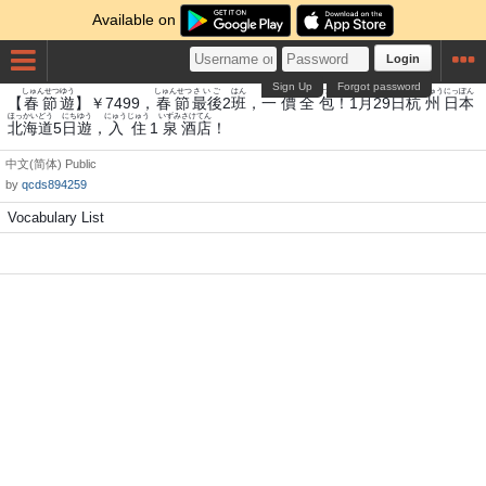
Available on
Login
Sign Up
Forgot password
しゅんせつ
ゆう
しゅんせつ
さいご
はん
いち
あたい
ぜん
つつみ
がつ
にち
くい
しゅう
にっぽん
【
春節
遊
】￥7499，
春節
最後
2
班
，
一
價
全
包
！1
月
29
日
杭
州
日本
ほっかいどう
にち
ゆう
にゅう
じゅう
いずみ
さけてん
北海道
5
日
遊
，
入
住
1
泉
酒店
！
中文(简体)
Public
by
qcds894259
Vocabulary List