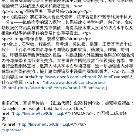
第十四屆國際絡病學大會將圍繞會議主題開展學術交流，充分展示絡病
理論研究取得的重大成果和顯著進展。</p>
<p><strong>學術巨著，重磅發佈</strong></p>
<p>《氣絡論》將在本次大會正式發佈，該專著是對中醫學絡病學科又
一分支——氣絡病變的深入探討，其系統建立將對神經、內分泌、免疫
類疾病的防治具有重要指導價值，為提高臨床重大疾病的防治水平以及
推動中醫學絡病學科的發展作出重要貢獻。</p>
<p><strong>專傢雲集，規模空前</strong></p>
<p>會上，石學敏、程書鈞、唐希燦、吳以嶺、張運、王廣基等近十位
院士，上百名全國知名專傢將圍繞心腦血管病、糖尿病、腫瘤、前列
腺、呼吸疾病等臨床治療的難點、熱點及國內外最新進展與2000餘名海
內外專傢學者進行深入交流。大會還在全國開設數百個視頻分會場，並
進行全程網絡直播，數萬人將共享本次學術盛宴，進一步加強國內外專
傢學者的學術交流，提升絡病理論及中醫藥的國際影響力。</p> 以上專
題内容由<a href="
http://www.dozo8.com.tw/brand-28.html
">vans懶人
鞋</a>推薦（<a href="
http://www.dozo8.com.tw/brand-
28.html
">
http://www.dozo8.com.tw/brand-28.html</a>
;）
更多好玩，夯貨等你挑！【正品代購】全家/貨到付款，加赖即送禮品：
<a style="font-weight: bold; font-size: 16px;"
href="
http://line.me/ti/p/lClnHLsjBA
">TWZO</a>，也可掃二碼加好
友！
<a href="
http://line.me/ti/p/lClnHLsjBA
"></a>
by
qcds894259