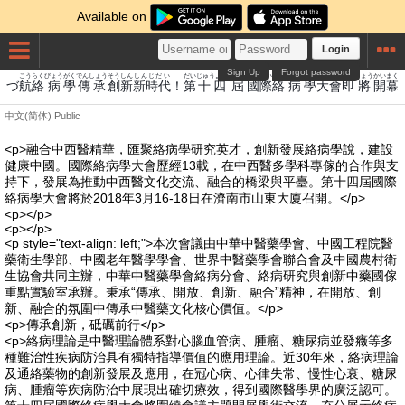
Available on
Login
Sign Up
Forgot password
こう
らく
びょう
がく
でんしょう
そう
しん
しんじだい
だい
じゅうよん
とどけ
こくさい
らく
びょう
がく
たいかい
そく
しょう
かいまく
づ
航
絡
病
學
傳承
創
新
新時代
！
第
十四
屆
國際
絡
病
學
大會
即
將
開幕
中文(简体)
Public
<p>融合中西醫精華，匯聚絡病學研究英才，創新發展絡病學說，建設
健康中國。國際絡病學大會歷經13載，在中西醫多學科專傢的合作與支
持下，發展為推動中西醫文化交流、融合的橋梁與平臺。第十四屆國際
絡病學大會將於2018年3月16-18日在濟南市山東大廈召開。</p>
<p></p>
<p></p>
<p style="text-align: left;">本次會議由中華中醫藥學會、中國工程院醫
藥衛生學部、中國老年醫學學會、世界中醫藥學會聯合會及中國農村衛
生協會共同主辦，中華中醫藥學會絡病分會、絡病研究與創新中藥國傢
重點實驗室承辦。秉承“傳承、開放、創新、融合”精神，在開放、創
新、融合的氛圍中傳承中醫藥文化核心價值。</p>
<p>傳承創新，砥礪前行</p>
<p>絡病理論是中醫理論體系對心腦血管病、腫瘤、糖尿病並發癥等多
種難治性疾病防治具有獨特指導價值的應用理論。近30年來，絡病理論
及通絡藥物的創新發展及應用，在冠心病、心律失常、慢性心衰、糖尿
病、腫瘤等疾病防治中展現出確切療效，得到國際醫學界的廣泛認可。