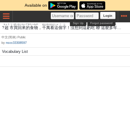
Available on
Login
Sign Up
Forgot password
ちょう
し
ばい
かい
らい
てき
たべもの
せんまん
かん
しゃ
こ
じ
ぼつ
そう
とう
しゃ
き
きつ
りょう
しゃ
ま
たねん
?
超
市
買
回
來
的
食物
，
千萬
看
這
個
字
！
沒
想
到
這
虧
吃
瞭
這
麼
多年
…
中文(简体)
Public
by
nsxx33308597
Vocabulary List