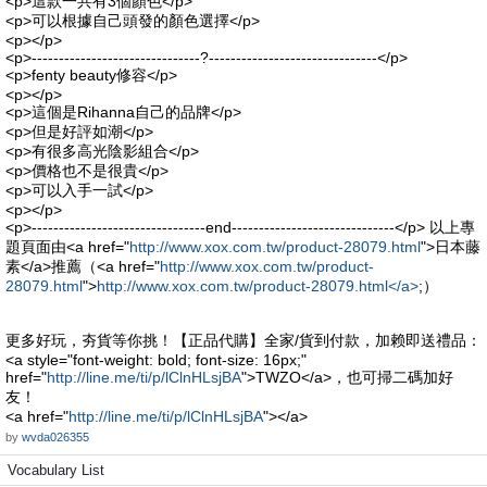
<p>這款一共有3個顏色</p>
<p>可以根據自己頭發的顏色選擇</p>
<p></p>
<p>-------------------------------?-------------------------------</p>
<p>fenty beauty修容</p>
<p></p>
<p>這個是Rihanna自己的品牌</p>
<p>但是好評如潮</p>
<p>有很多高光陰影組合</p>
<p>價格也不是很貴</p>
<p>可以入手一試</p>
<p></p>
<p>--------------------------------end------------------------------</p> 以上專
題頁面由<a href="
http://www.xox.com.tw/product-28079.html
">日本藤
素</a>推薦（<a href="
http://www.xox.com.tw/product-
28079.html
">
http://www.xox.com.tw/product-28079.html</a>
;）
更多好玩，夯貨等你挑！【正品代購】全家/貨到付款，加赖即送禮品：
<a style="font-weight: bold; font-size: 16px;"
href="
http://line.me/ti/p/lClnHLsjBA
">TWZO</a>，也可掃二碼加好
友！
<a href="
http://line.me/ti/p/lClnHLsjBA
"></a>
by
wvda026355
Vocabulary List