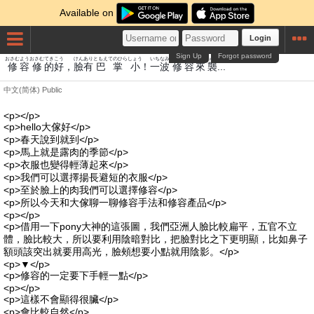
Available on
Login
Sign Up
Forgot password
おさむ
よう
おさむ
てき
こう
けん
あり
ともえ
てのひら
しょう
いち
なみ
おさむ
よう
らいしゅう
修
容
修
的
好
，
臉
有
巴
掌
小
！
一
波
修
容
來襲
...
中文(简体)
Public
<p></p>
<p>hello大傢好</p>
<p>春天說到就到</p>
<p>馬上就是露肉的季節</p>
<p>衣服也變得輕薄起來</p>
<p>我們可以選擇揚長避短的衣服</p>
<p>至於臉上的肉我們可以選擇修容</p>
<p>所以今天和大傢聊一聊修容手法和修容產品</p>
<p></p>
<p>借用一下pony大神的這張圖，我們亞洲人臉比較扁平，五官不立
體，臉比較大，所以要利用陰暗對比，把臉對比之下更明顯，比如鼻子
額頭該突出就要用高光，臉頰想要小點就用陰影。</p>
<p>▼</p>
<p>修容的一定要下手輕一點</p>
<p></p>
<p>這樣不會顯得很臟</p>
<p>會比較自然</p>