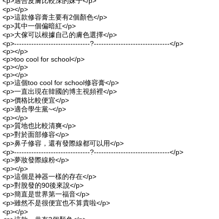
<p>適合皮膚比較深的妹子</p>
<p></p>
<p>這款修容膏主要有2個顏色</p>
<p>其中一個偏暗紅</p>
<p>大傢可以根據自己的膚色選擇</p>
<p>-------------------------------?-------------------------------</p>
<p></p>
<p>too cool for school</p>
<p></p>
<p></p>
<p>這個too cool for school修容膏</p>
<p>一直出現在韓國的博主視頻裡</p>
<p>價格比較便宜</p>
<p>適合學生黨~</p>
<p></p>
<p>質地也比較清爽</p>
<p>對於面部修容</p>
<p>鼻子修容，還有發際線都可以用</p>
<p>-------------------------------?-------------------------------</p>
<p>夢妝發際線粉</p>
<p></p>
<p>這個是神器一樣的存在</p>
<p>對脫發的90後來說</p>
<p>簡直是世界第一福音</p>
<p>雖然不是很便宜也不算貴啦</p>
<p></p>