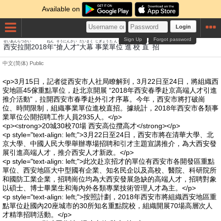
Available on
Login
Sign Up
Forgot password
せいあん
らつ
かい
ねん
そう
にん
さい
だい
まく
じぎょう
たんい
すすむ
こう
ちょく
しょう
西安
拉
開
2018
年
“
搶
人
才
”
大
幕
事業
單位
進
校
直
招
中文(简体)
Public
<p>3月15日，記者從西安市人社局瞭解到，3月22日至24日，將組織西
安地區45傢重點單位，赴北京開展 “2018年西安春季赴京高端人才引進
推介活動”，拉開西安市春季赴外引才序幕。今年，西安市將打破崗
位、時間限制，組織事業單位進校直招。據統計，2018年西安市各類事
業單位公開招聘工作人員2935人。</p>
<p><strong>20城30校70場 西安高位攬高才</strong></p>
<p style="text-align: left;">3月22日至24日，西安市將在清華大學、北
京大學、中國人民大學舉辦專場招聘和引才主題宣講推介，為大西安發
展引進高端人才，推介西安人才新政。</p>
<p style="text-align: left;">此次赴京招才的單位有西安市各開發區重點
單位、西安地區大中型國有企業、知名民企以及高校、醫院、科研院所
和國防工業企業，招聘崗位均為大西安發展急缺的高端人才，招聘對象
以碩士、博士畢業生和海內外各類專業技術管理人才為主。</p>
<p style="text-align: left;">按照計劃，2018年西安市將組織西安地區重
點單位赴國內20座城市的30所知名重點院校，組織開展70場高層次人
才精準招聘活動。</p>