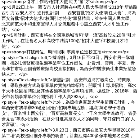
<p><strong>引才工作站+招才大使 助力“搶”才</strong></p>
<p>3月22日上午，西安市人社局將在中國人民大學舉辦“2018年‘新絲路
西引力’西安人才引進行動計劃——西安首批‘招才大使’聘任大會”，將為
西安首批“招才大使”和“校園引才特使”頒發聘書，並在中國人民大學、
北京師范大學和北京寰球人才交流服務中心設立西安“人才引進工作
站”。</p>
<p>按照計劃，西安市將在全國重點城市和“雙一流”高校設立20個“引才
工作站”，在社會名人和高校中聘請100名“招才大使”和“校園引才特
使”。</p>
<p><strong>打破崗位、時間限制 事業單位進校直招</strong></p>
<p style="text-align: left;">據瞭解，3月16日至23日，西安市另一隊組
團，攜241個醫療衛生類事業單位工作崗位，赴貴州、雲南、寧夏、青
海和甘肅等五個省醫療類高校直接招聘，為西安市醫療衛生事業招攬急
缺人才。</p>
<p style="text-align: left;">按照計劃，西安市還將打破崗位、時間限
制，采取多種方式為事業單位實施精準招聘，開展博士專項招聘、高水
平大學校園招聘以及其他各類事業單位專項招聘。據統計，2018年，西
安市各類事業單位公開招聘工作人員2935人。</p>
<p style="text-align: left;">此外，為瞭推進百萬大學生留西安計劃，今
年西安市將舉辦30場巡回推介招聘專場活動，組織“萬名學子看西
安”、“百名博士西安行”、“百所高校聚長安”、“千名大學生進政府、管委
會見習”等系列活動，在赴外引進高層次人才的同時，守好傢門口的“人
才富礦”。</p>
<p style="text-align: left;">3月23日，西安市將在長安大學舉辦2018年
第二場“高校巡回推介專場招聘會”，計劃組織400多傢本地知名企業，