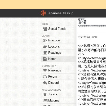
JapaneseClass.jp
はな
けい
花
溪
MAIN
ち
Social Feeds
LEARN
中文(简体)
Public
Practice
<p>北國的寒冬
Lessons
開；在寒冷的冬日
Readings
</p>
<p style="text-alig
Notes
<p>花溪地溫泉
園。也是沈陽地區首
COMMUNITY
<p style="text-alig
Rankings
<p>這裡有溫泉
Forum
可以帶著老人和孩子
<p style="text-alig
Discord
<p>這裡的泉水引
MISCELLANEOUS
內含豐富礦物質，
Topics
<p style="text-alig
<p>園區內南方綠
Matome
<p style="text-alig