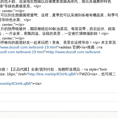
，吃的也不錯。花溪地生態園以自傢農業菜園為依托，推出具備農村特色
燉”等綠色農傢菜系。</p>
n: center;"></p>
，還可以到生態樂園裡遛彎。這裡，夏季您可以采摘到各種有機蔬菜，秋季
等特色水果。</p>
n: center;"></p>
大片的熱帶植被外，園區種植近60畝油菜花。每當花季，跌宕起伏、錯落
去，一片金黃，香飄四溢。這樣的美景，一定會忙壞瞭攝影師！</p>
n: center;"></p>
呼喚你的親朋好友一起來玩吧！美食、美景在這裡等你！</p> 本文章頁
//www.dozo8.com.tw/brand-19.html
">adidas 官網</a>推薦（<a
ozo8.com.tw/brand-19.html
">
http://www.dozo8.com.tw/brand-
！【正品代購】全家/貨到付款，加赖即送禮品：<a style="font-
ize: 16px;" href="
http://line.me/ti/p/lClnHLsjBA
">TWZO</a>，也可掃二
e.me/ti/p/lClnHLsjBA
"></a>