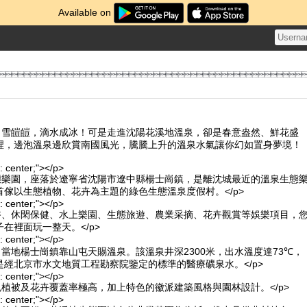
Available on

，白雪皚皚，滴水成冰！可是走進沈陽花溪地溫泉，卻是春意盎然、鮮花盛
裡，邊泡溫泉邊欣賞南國風光，騰騰上升的溫泉水氣讓你幻如置身夢境！
n: center;"></p>
生態樂園，座落於遼寧省沈陽市遼中縣楊士崗鎮，是離沈城最近的溫泉生態
傢以生態植物、花卉為主題的綠色生態溫泉度假村。</p>
n: center;"></p>
沐浴、休閑保健、水上樂園、生態旅遊、農業采摘、花卉觀賞等娛樂項目，
在裡面玩一整天。</p>
n: center;"></p>
自當地楊士崗鎮靠山屯天賜溫泉。該溫泉井深2300米，出水溫度達73℃，
是經北京市水文地質工程勘察院鑒定的標準的醫療礦泉水。</p>
n: center;"></p>
色植被及花卉覆蓋率極高，加上特色的徽派建築風格與園林設計。</p>
n: center;"></p>