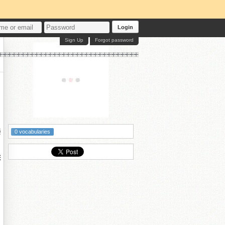
Login
Sign Up
Forgot password

樂
0 vocabularies
您