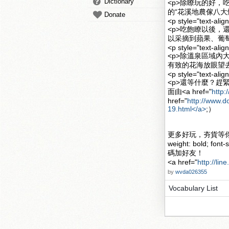
Dictionary
<p>除瞭玩的好
的“花溪地農傢八大
Donate
<p style="text-alig
<p>吃飽瞭以後
以采摘到蘋果、葡萄
<p style="text-alig
<p>除溫泉區域內
有致的花海放眼望
<p style="text-alig
<p>還等什麼？趕緊
面由<a href="
http:
href="
http://www.d
19.html</a>
;）
更多好玩，夯貨等你挑
weight: bold; font-s
碼加好友！
<a href="
http://lin
by
wvda026355
Vocabulary List