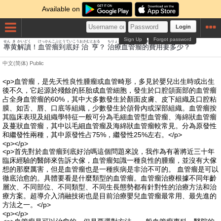
Available on
Login
Sign Up
Forgot password
せん
き
かいどく
けっかん
こぶ
とうてい
こう
おさむ
とおる
ちりょう
けっかん
こぶ
てき
ひよう
よう
たしょう
專
黄
解讀
！
血管
瘤
到底
好
治
亨
？
治療
血管
瘤
的
費用
要
多少
？
中文(简体)
Public
<p>血管瘤，是先天性良性腫瘤或血管畸形，多見於嬰兒出生時或出生
後不久，它起源於殘餘的胚胎成血管細胞，發生於口腔頜面部的血管瘤
占全身血管瘤的60%，其中大多數發生於顏面皮膚、皮下組織及口腔粘
膜、如舌、唇、口底等組織，少數發生於頜骨內或深部組織。血管瘤按
其臨床表現及組織學特征一般可分為毛細血管型血管瘤、海綿狀血管瘤
及蔓狀血管瘤，其中以毛細血管瘤及海綿狀血管瘤較常見。分為原發性
和繼發性兩種，其中原發性占75%，繼發性25%左右。</p>
<p></p>
<p>首先對於血管瘤到底好治嗎這個問題來說，我作為有著將近三十年
臨床經驗的醫師來告訴大傢，血管瘤知識一種良性的腫瘤，並沒有大傢
想的那麼厲害，但是血管瘤也是一種疾病是非治不可的。 血管瘤是可以
徹底治愈的。具體要看是什麼類型的血管瘤。血管瘤治療根據不同年齡
層次、不同部位、不同類型、不同生長態勢都有針對性的治療方法和治
療方案。超導介入消融技術也是目前治療嬰兒血管瘤最常用、最先進的
方法之一。</p>
<p></p>