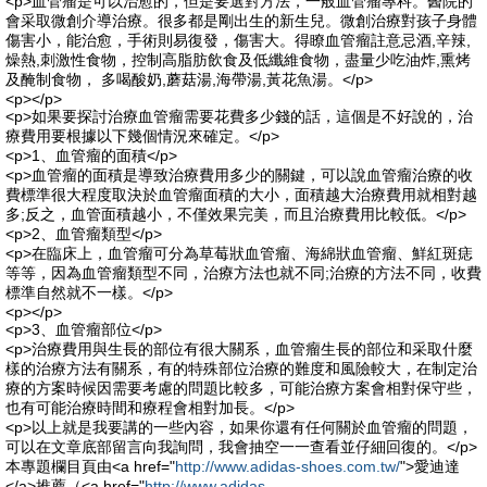
<p>血管瘤是可以治愈的，但是要選對方法，一般血管瘤專科。醫院的
會采取微創介導治療。很多都是剛出生的新生兒。微創治療對孩子身體
傷害小，能治愈，手術則易復發，傷害大。得瞭血管瘤註意忌酒,辛辣,
燥熱,刺激性食物，控制高脂肪飲食及低纖維食物，盡量少吃油炸,熏烤
及醃制食物， 多喝酸奶,蘑菇湯,海帶湯,黃花魚湯。</p>
<p></p>
<p>如果要探討治療血管瘤需要花費多少錢的話，這個是不好說的，治
療費用要根據以下幾個情況來確定。</p>
<p>1、血管瘤的面積</p>
<p>血管瘤的面積是導致治療費用多少的關鍵，可以說血管瘤治療的收
費標準很大程度取決於血管瘤面積的大小，面積越大治療費用就相對越
多;反之，血管面積越小，不僅效果完美，而且治療費用比較低。</p>
<p>2、血管瘤類型</p>
<p>在臨床上，血管瘤可分為草莓狀血管瘤、海綿狀血管瘤、鮮紅斑痣
等等，因為血管瘤類型不同，治療方法也就不同;治療的方法不同，收費
標準自然就不一樣。</p>
<p></p>
<p>3、血管瘤部位</p>
<p>治療費用與生長的部位有很大關系，血管瘤生長的部位和采取什麼
樣的治療方法有關系，有的特殊部位治療的難度和風險較大，在制定治
療的方案時候因需要考慮的問題比較多，可能治療方案會相對保守些，
也有可能治療時間和療程會相對加長。</p>
<p>以上就是我要講的一些內容，如果你還有任何關於血管瘤的問題，
可以在文章底部留言向我詢問，我會抽空一一查看並仔細回復的。</p>
本專題欄目頁由<a href="
http://www.adidas-shoes.com.tw/
">愛迪達
</a>推薦（<a href="
http://www.adidas-