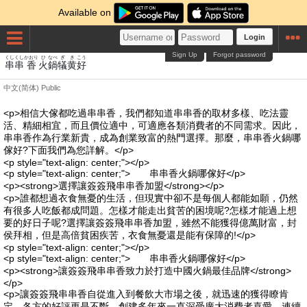
Available on
Login
Sign Up
Forgot password
くし
くし
かおり
ひ
なべ
ぎ
き
こう
串
串
香
火
鍋
犠
黄
好
中文(简体)
Public
<p>相信大傢都吃過串串香，我們都知道串串香的取材多樣、吃法靈
活、精細相宜，而且價位適中，可適應各類消費者的不同需求。因此，
串串香作為行業新貴，成為創業致富的熱門選擇。那麼，串串香火鍋哪
傢好?下面我們為您詳解。</p>
<p style="text-align: center;"></p>
<p style="text-align: center;"> 串串香火鍋哪傢好</p>
<p><strong>選擇讓簽簽飛串串香加盟</strong></p>
<p>誰都想過衣食無憂的生活，但現實中卻不是每個人都能如願，仍然
有很多人吃飯都成問題。怎樣才能走出貧苦的困境呢?怎樣才能過上想
要的好日子呢?選擇讓簽簽飛串串香加盟，雖然不能獲得億萬財富，封
侯拜相，但是高倍貧困疾苦，衣食無憂還是能有保障的!</p>
<p style="text-align: center;"></p>
<p style="text-align: center;"> 串串香火鍋哪傢好</p>
<p><strong>讓簽簽飛串串香致力於打造中國火鍋最佳品牌</strong>
</p>
<p>讓簽簽飛串串香自從進入到餐飲大市場之後，就迅速的獲得瞭肯
定，各方的好評更是不斷。創建多年來一直深受廣大消費者喜愛，連續