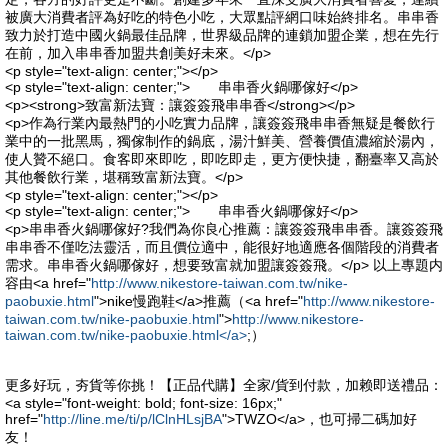
被廣大消費者評為好吃的特色小吃，大眾點評網口味始終排名。串串香
致力於打造中國火鍋最佳品牌，世界級品牌的連鎖加盟企業，想在先行
在前，加入串串香加盟共創美好未來。</p>
<p style="text-align: center;"></p>
<p style="text-align: center;"> 串串香火鍋哪傢好</p>
<p><strong>致富新法寶：讓簽簽飛串串香</strong></p>
<p>作為行業內最熱門的小吃實力品牌，讓簽簽飛串串香無疑是餐飲行
業中的一批黑馬，獨傢制作的鍋底，湯汁鮮美、營養價值濃縮於湯內，
使人贊不絕口。食客即來即吃，即吃即走，更方便快捷，翻臺率又高於
其他餐飲行業，堪稱致富新法寶。</p>
<p style="text-align: center;"></p>
<p style="text-align: center;"> 串串香火鍋哪傢好</p>
<p>串串香火鍋哪傢好?我們為你良心推薦：讓簽簽飛串串香。讓簽簽飛
串串香不僅吃法靈活，而且價位適中，能很好地適應各個階段的消費者
需求。串串香火鍋哪傢好，想要致富就加盟讓簽簽飛。</p> 以上專題内
容由<a href="
http://www.nikestore-taiwan.com.tw/nike-
paobuxie.html
">nike慢跑鞋</a>推薦（<a href="
http://www.nikestore-
taiwan.com.tw/nike-paobuxie.html
">
http://www.nikestore-
taiwan.com.tw/nike-paobuxie.html</a>
;）
更多好玩，夯貨等你挑！【正品代購】全家/貨到付款，加赖即送禮品：
<a style="font-weight: bold; font-size: 16px;"
href="
http://line.me/ti/p/lClnHLsjBA
">TWZO</a>，也可掃二碼加好
友！