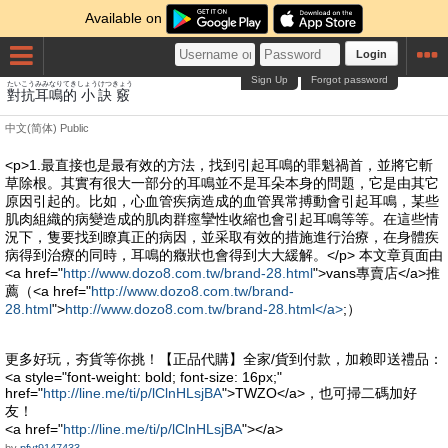
Available on
Login
Sign Up
Forgot password
たいこう
みみなり
てき
しょう
けつ
きょう
對抗
耳鳴
的
小
訣
竅
中文(简体)
Public
<p>1.最直接也是最有效的方法，找到引起耳鳴的罪魁禍首，並將它斬
草除根。其實有很大一部分的耳鳴並不是耳朵本身的問題，它是由其它
原因引起的。比如，心血管疾病造成的血管異常搏動會引起耳鳴，某些
肌肉組織的病變造成的肌肉群痙攣性收縮也會引起耳鳴等等。在這些情
況下，隻要找到瞭真正的病因，並采取有效的措施進行治療，在身體疾
病得到治療的同時，耳鳴的癥狀也會得到大大緩解。</p> 本文章頁面由
<a href="
http://www.dozo8.com.tw/brand-28.html
">vans專賣店</a>推
薦（<a href="
http://www.dozo8.com.tw/brand-
28.html
">
http://www.dozo8.com.tw/brand-28.html</a>
;）
更多好玩，夯貨等你挑！【正品代購】全家/貨到付款，加赖即送禮品：
<a style="font-weight: bold; font-size: 16px;"
href="
http://line.me/ti/p/lClnHLsjBA
">TWZO</a>，也可掃二碼加好
友！
<a href="
http://line.me/ti/p/lClnHLsjBA
"></a>