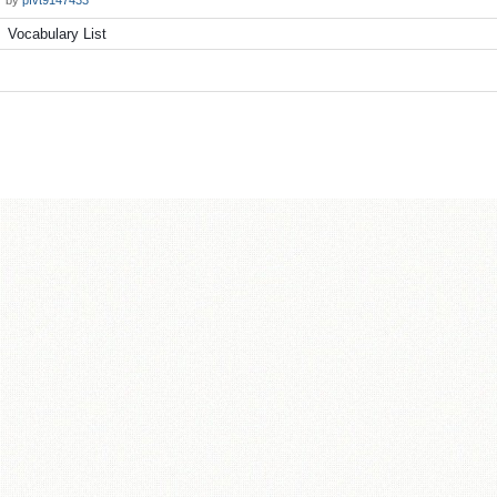
by
pfvt9147433
Vocabulary List