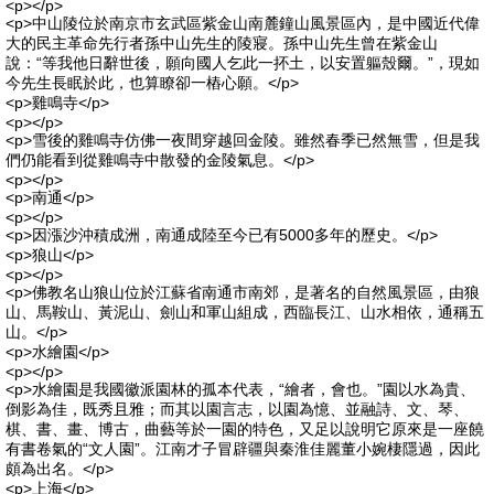
<p></p>
<p>中山陵位於南京市玄武區紫金山南麓鐘山風景區內，是中國近代偉
大的民主革命先行者孫中山先生的陵寢。孫中山先生曾在紫金山
說：“等我他日辭世後，願向國人乞此一抔土，以安置軀殼爾。”，現如
今先生長眠於此，也算瞭卻一樁心願。</p>
<p>雞鳴寺</p>
<p></p>
<p>雪後的雞鳴寺仿佛一夜間穿越回金陵。雖然春季已然無雪，但是我
們仍能看到從雞鳴寺中散發的金陵氣息。</p>
<p></p>
<p>南通</p>
<p></p>
<p>因漲沙沖積成洲，南通成陸至今已有5000多年的歷史。</p>
<p>狼山</p>
<p></p>
<p>佛教名山狼山位於江蘇省南通市南郊，是著名的自然風景區，由狼
山、馬鞍山、黃泥山、劍山和軍山組成，西臨長江、山水相依，通稱五
山。</p>
<p>水繪園</p>
<p></p>
<p>水繪園是我國徽派園林的孤本代表，“繪者，會也。”園以水為貴、
倒影為佳，既秀且雅；而其以園言志，以園為憶、並融詩、文、琴、
棋、書、畫、博古，曲藝等於一園的特色，又足以說明它原來是一座饒
有書卷氣的“文人園”。江南才子冒辟疆與秦淮佳麗董小婉棲隱過，因此
頗為出名。</p>
<p>上海</p>