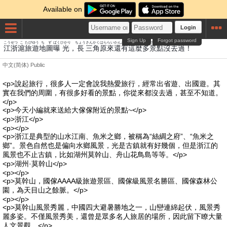
Available on
Login
Sign Up
Forgot password
こう
せつ
こ
たび
ゆう
ちず
ばく
ひかり
ちょう
さんかく
はら
らい
かん
あり
しゃ
ま
た
けい
てん
ぼつ
きょ
か
江
浙
滬
旅
遊
地圖
曝
光
，
長
三角
原
來
還
有
這
麼
多
景
點
沒
去
過
！
中文(简体)
Public
<p>說起旅行，很多人一定會說我熱愛旅行，經常出省遊、出國遊。其
實在我們的周圍，有很多好看的景點，你從來都沒去過，甚至不知道。
</p>
<p>今天小編就來送給大傢傢附近的景點~</p>
<p>浙江</p>
<p></p>
<p>浙江是典型的山水江南、魚米之鄉，被稱為“絲綢之府”、“魚米之
鄉”。景色自然也是偏向水鄉風景，光是古鎮就有好幾個，但是浙江的
風景也不止古鎮，比如湖州莫幹山、舟山花鳥島等等。</p>
<p>湖州·莫幹山</p>
<p></p>
<p>莫幹山，國傢AAAA級旅遊景區、國傢級風景名勝區、國傢森林公
園，為天目山之餘脈。</p>
<p></p>
<p>莫幹山風景秀麗，中國四大避暑勝地之一，山巒連綿起伏，風景秀
麗多姿。不僅風景秀美，還曾是眾多名人旅居的場所，因此留下瞭大量
人文景觀。</p>