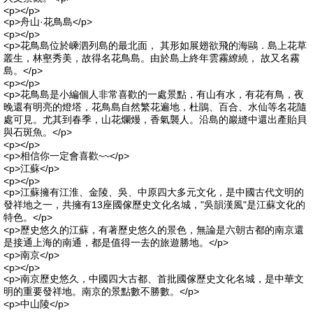
<p></p>
<p>舟山·花鳥島</p>
<p></p>
<p>花鳥島位於嵊泗列島的最北面， 其形如展翅欲飛的海鷗．島上花草
叢生，林壑秀美，故得名花鳥島。由於島上終年雲霧繚繞， 故又名霧
島。</p>
<p></p>
<p>花鳥島是小編個人非常喜歡的一處景點，有山有水，有花有鳥，夜
晚還有明亮的燈塔，花鳥島自然繁花遍地，杜鵑、百合、水仙等名花隨
處可見。尤其到春季，山花爛熳，香氣襲人。沿島的巖縫中還出產貽貝
與石斑魚。</p>
<p></p>
<p>相信你一定會喜歡~~</p>
<p>江蘇</p>
<p></p>
<p>江蘇擁有江淮、金陵、吳、中原四大多元文化，是中國古代文明的
發祥地之一，共擁有13座國傢歷史文化名城，"吳韻漢風"是江蘇文化的
特色。</p>
<p>歷史悠久的江蘇，有著歷史悠久的景色，無論是六朝古都的南京還
是接通上海的南通，都是值得一去的旅遊勝地。</p>
<p>南京</p>
<p></p>
<p>南京歷史悠久，中國四大古都、首批國傢歷史文化名城，是中華文
明的重要發祥地。南京的景點數不勝數。</p>
<p>中山陵</p>