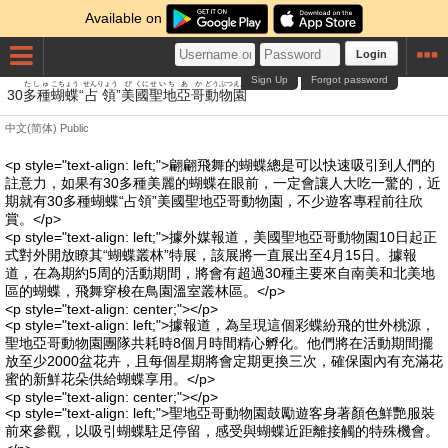
Available on
Login
Sign Up
Forgot password
たしゅ
こちょう
せんりょう
び
くに
せいち
あ
か
どうぶつえん
30
多種
蝴蝶
“
占領
”
美
國
聖地
亞
哥
動物園
中文(简体)
Public
<p style="text-align: left;">翩翩飛舞的蝴蝶總是可以快速吸引到人們的
註意力，如果有30多種美麗的蝴蝶在眼前，一定會讓人大吃一驚的，近
期就有30多種蝴蝶“占領”美國聖地亞哥動物園，不少遊客專程前往欣
賞。</p>
<p style="text-align: left;">據外媒報道，美國聖地亞哥動物園10日起正
式對外開放瞭其“蝴蝶叢林”特展，該展將一直展出至4月15日。據報
道，在為期約5周的活動期間，將會有超過30種主要來自南美和北美地
區的蝴蝶，飛舞穿梭在鳥園溫室叢林區。</p>
<p style="text-align: center;"></p>
<p style="text-align: left;">據報道，為呈現這個彩蝶紛飛的世外桃源，
聖地亞哥動物園團隊共耗時8個月時間精心孵化。他們將在活動期間擺
放至少2000盆花卉，且每個星期將會定期更換三次，確保園內有充滿花
蜜的新鮮花朵供給蝴蝶享用。</p>
<p style="text-align: center;"></p>
<p style="text-align: left;">聖地亞哥動物園鼓勵遊客身著顏色鮮艷服裝
前來參觀，以吸引蝴蝶駐足停留，感受與蝴蝶近距離接觸的特殊機會。