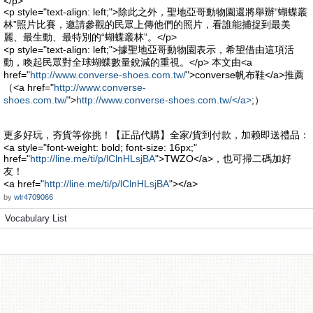
</p>
<p style="text-align: left;">除此之外，聖地亞哥動物園還將舉辦“蝴蝶叢
林”照片比賽，邀請參觀的民眾上傳他們的照片，看誰能捕捉到最美
麗、最生動、最特別的“蝴蝶叢林”。</p>
<p style="text-align: left;">據聖地亞哥動物園表示，希望借由這項活
動，喚起民眾對全球蝴蝶數量銳減的重視。</p> 本文由<a
href="
http://www.converse-shoes.com.tw/
">converse帆布鞋</a>推薦
（<a href="
http://www.converse-
shoes.com.tw/
">
http://www.converse-shoes.com.tw/</a>
;）
更多好玩，夯貨等你挑！【正品代購】全家/貨到付款，加赖即送禮品：
<a style="font-weight: bold; font-size: 16px;"
href="
http://line.me/ti/p/lClnHLsjBA
">TWZO</a>，也可掃二碼加好
友！
<a href="
http://line.me/ti/p/lClnHLsjBA
"></a>
by
wlr4709066
Vocabulary List