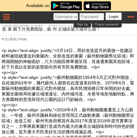
Available on
Login
Sign Up
Forgot password
しん
ひがし
その
した
がつ
めん
ひ
かいほう
そ
しゅう
こじょう
く
さいだい
じょうし
こうえん
新
東
園
下
月
免
費
開放
，
蘇
州
古城
區
最大
城市
公園
！
中文(简体)
Public
<p style="text-align: justify;">3月14日，用於改造提升的最後一批建設
材料被陸續運送到東園內，全新改造的東園（蘇州動物園舊址區域）即
將揭開她的神秘面紗，六大功能區將華麗呈現，並連通東園其他區域，
於下月底以全新的姿態面向所有市民免費開放。</p>
<p></p>
<p style="text-align: justify;">蘇州動物園於1954年5月正式對外開放，
在此後的62年中，幾代蘇州人都曾在此度過美好時光。1979年6月，緊
鄰蘇州動物園的東園正式對外開放，為市民增添瞭日常休閑的好去處。
東園全園佈局依據古城墻遺址、內外城河道、水巷等地形地貌特點，將
古典園林的意境與現代公園的設計巧妙融合。</p>
<p></p>
<p style="text-align: justify;">2016年4月，蘇州動物園搬遷至上方山新
址。一年後，蘇州市園林和綠化管理局正式啟動東園（蘇州動物園舊址
區域）改造工程，蘇州市政府將其作為2017年度至2018年度市實事項
目之一，力爭將新東園打造成市內最大的兼具古城韻味和時代特色的開
放公園，提升廣大市民美好生活的獲得感滿足感。</p>