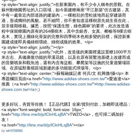
<p style="text-align: justify;">在新東園內，有不少令人稱奇的景觀。在
蘇州動物園舊址的入口區域，如今新建瞭兩座“平江新築”仿古建築，其
中有一處靠近內部道路的建築內，一棵粗壯的雪松拔地而起穿建築而
過，形成獨特的風貌。若不細問，你不會知道這棵樹原先就生長在此，
並非後期移栽。據悉，按照“保護生態，綠色園林”的要求，此次改造過
程中保留瞭園內原有的264棵樹木，其中含銀杏、女真、榔榆等8棵古樹
名木，實現上層綠化骨架的完整和四季樹木色相多變的目標，保證新東
園建成後即具備綠樹環繞、綠樹成蔭的效果。</p>
<p style="text-align: justify;"></p>
<p style="text-align: justify;">此外，改造後的東園裡還設置瞭1000平方
米左右、具備康復功能的旱溪花鏡，以及在原有斑鱉池基礎上改建而成
的音樂噴泉和觀魚池，還有內含海盜船、攀爬架等設施的兒童遊樂場區
域、在原猛獸養殖區域新建的多功能籠式球場等。</p>
<p style="text-align: center;">蘇報融媒記者 何兵/文 杭興微/攝</p> 本
專題欄目頁由<a href="
http://www.adidas-shoes.com.tw/
">愛迪達</a>
推薦（<a href="
http://www.adidas-shoes.com.tw/
">
http://www.adidas-
shoes.com.tw/</a>
;）
更多好玩，夯貨等你挑！【正品代購】全家/貨到付款，加赖即送禮品：
<a style="font-weight: bold; font-size: 16px;"
href="
http://line.me/ti/p/lClnHLsjBA
">TWZO</a>，也可掃二碼加好
友！
<a href="
http://line.me/ti/p/lClnHLsjBA
"></a>
by
wlr4709066