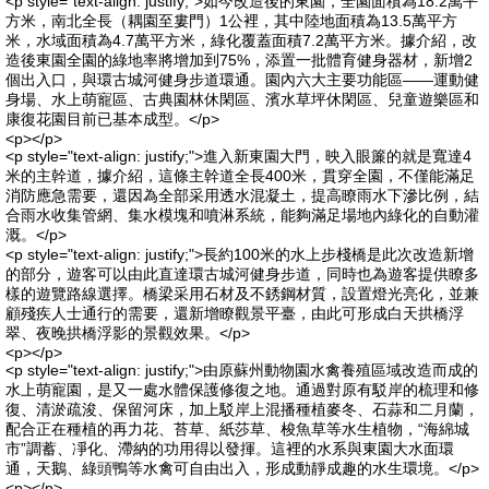
<p style="text-align: justify;">如今改造後的東園，全園面積為18.2萬平
方米，南北全長（耦園至婁門）1公裡，其中陸地面積為13.5萬平方
米，水域面積為4.7萬平方米，綠化覆蓋面積7.2萬平方米。據介紹，改
造後東園全園的綠地率將增加到75%，添置一批體育健身器材，新增2
個出入口，與環古城河健身步道環通。園內六大主要功能區——運動健
身場、水上萌寵區、古典園林休閑區、濱水草坪休閑區、兒童遊樂區和
康復花園目前已基本成型。</p>
<p></p>
<p style="text-align: justify;">進入新東園大門，映入眼簾的就是寬達4
米的主幹道，據介紹，這條主幹道全長400米，貫穿全園，不僅能滿足
消防應急需要，還因為全部采用透水混凝土，提高瞭雨水下滲比例，結
合雨水收集管網、集水模塊和噴淋系統，能夠滿足場地內綠化的自動灌
溉。</p>
<p style="text-align: justify;">長約100米的水上步棧橋是此次改造新增
的部分，遊客可以由此直達環古城河健身步道，同時也為遊客提供瞭多
樣的遊覽路線選擇。橋梁采用石材及不銹鋼材質，設置燈光亮化，並兼
顧殘疾人士通行的需要，還新增瞭觀景平臺，由此可形成白天拱橋浮
翠、夜晚拱橋浮影的景觀效果。</p>
<p></p>
<p style="text-align: justify;">由原蘇州動物園水禽養殖區域改造而成的
水上萌寵園，是又一處水體保護修復之地。通過對原有駁岸的梳理和修
復、清淤疏浚、保留河床，加上駁岸上混播種植麥冬、石蒜和二月蘭，
配合正在種植的再力花、苔草、紙莎草、梭魚草等水生植物，“海綿城
市”調蓄、凈化、滯納的功用得以發揮。這裡的水系與東園大水面環
通，天鵝、綠頭鴨等水禽可自由出入，形成動靜成趣的水生環境。</p>
<p></p>