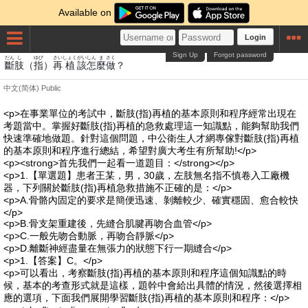
Available on
Login
Sign Up
Forgot password
だん
し
ゆび
さい
しょく
がい
しん
ま
さく
斷
肢
（
指
）
再
植
該
怎
麼
做
？
中文(简体)
Public
<p>在事業單位的考試中，斷肢(指)再植的基本原則和程序經常出現在
考題當中。掌握好斷肢(指)再植的急救處理這一知識點，能夠幫助我們
快速準確地做題。針對這個問題，中公衛生人才網專傢對斷肢(指)再植
的基本原則和程序進行總結，希望對廣大考生有所幫助!</p>
<p><strong>首先我們一起看一道題目：</strong></p>
<p>1.【單選題】患者王某，男，30歲，左肢無名指不慎卷入工廠機
器，下列關於斷肢(指)再植急救措施不正確的是：</p>
<p>A.骨骼內固定的要求是簡便迅速、剝離較少、確實穩固、愈合較快
</p>
<p>B.骨支架重建後，先縫合肌腱再吻合血管</p>
<p>C.一般先吻合動脈，再吻合靜脈</p>
<p>D.離斷神經盡量在無張力的狀態下行一期縫合</p>
<p>1.【答案】C。</p>
<p>可以看出，考察斷肢(指)再植的基本原則和程序這個知識點的時
候，基本的考查形式就是這樣，題幹中會給出具體的情況，然後選擇相
應的選項，下面我們展開學習斷肢(指)再植的基本原則和程序：</p>