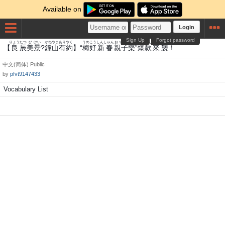
Available on
Login
Sign Up
Forgot password
りょう
たつ
び
けい
かね
やま
あり
やく
うめ
こう
しんしゅん
おやこ
らく
ばく
かん
らいしゅう
【
良
辰
美
景
?
鐘
山
有
約
】“
梅
好
新春
親子
樂
”
爆
款
來襲
！
中文(简体)
Public
by
pfvt9147433
Vocabulary List